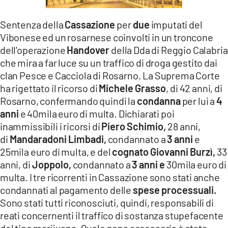
LACITYMAG.IT
Sentenza della
Cassazione
per
due
imputati del
ILREGGINO.IT
Vibonese ed un rosarnese coinvolti in un troncone
dell’operazione
Handover
della Dda di Reggio Calabria
COSENZACHANNEL.IT
che mira a far luce su un traffico di droga gestito dai
clan Pesce e Cacciola di Rosarno. La Suprema Corte
ILVIBONESE.IT
ha rigettato il ricorso di
Michele Grasso
, di 42 anni, di
Rosarno, confermando quindi la
condanna
per lui a
4
CATANZAROCHANNEL.IT
anni
e 40mila euro di multa. Dichiarati poi
LACAPITALENEWS.IT
inammissibili i ricorsi di
Piero Schimio,
28 anni,
di
Mandaradoni Limbadi,
condannato a
3 anni
e
25mila euro di multa, e del
cognato Giovanni Burzì,
33
App
anni, di
Joppolo,
condannato a
3 anni e
30mila euro di
ANDROID
multa. I tre ricorrenti in Cassazione sono stati anche
condannati al pagamento delle
spese processuali.
APPLE
Sono stati tutti riconosciuti, quindi, responsabili di
reati concernenti il traffico di sostanza stupefacente