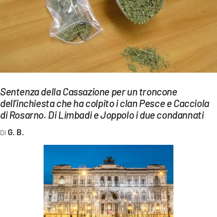
EVENTI
SPORT
Streaming
LAC TV
Sentenza della Cassazione per un troncone
LAC NETWORK
dell’inchiesta che ha colpito i clan Pesce e Cacciola
di Rosarno. Di Limbadi e Joppolo i due condannati
LAC ONAIR
G. B.
LaC
Network
LACPLAY.IT
LACTV.IT
LACONAIR.IT