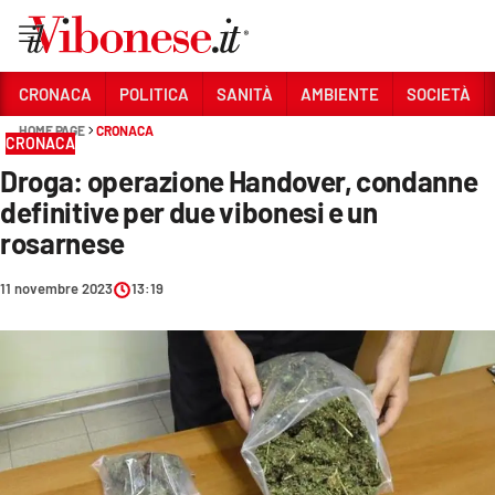
Vai
CRONACA
POLITICA
SANITÀ
AMBIENTE
SOCIETÀ
HOME PAGE
CRONACA
Sezioni
CRONACA
Droga: operazione Handover, condanne
CRONACA
definitive per due vibonesi e un
POLITICA
rosarnese
SANITÀ
11 novembre 2023
13:19
AMBIENTE
SOCIETÀ
CULTURA
ECONOMIA E LAVORO