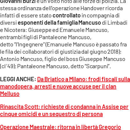
Giovanni Burzì
è un volto noto alle forze di polizia. La
stessa ordinanza dell’operazione Handover ricorda
infatti di essere stato
controllato
in compagnia di
diversi
esponenti della famiglia
Mancuso
di Limbadi
e Nicotera: Giuseppe ed Emanuele Mancuso,
entrambi figli di Pantaleone Mancuso,
detto “l’Ingegnere” (Emanuele Mancuso è passato fra
le fila dei collaboratori di giustizia dal giugno 2018);
Antonio Mancuso, figlio del boss Giuseppe Mancuso
(cl ’49); Pantaleone Mancuso, detto “Scarpuni”.
LEGGI ANCHE:
Da Briatico a Milano: frodi fiscali sulla
manodopera, arresti e nuove accuse per il clan
Melluso
Rinascita Scott: richieste di condanna in Assise per
cinque omicidi e un sequestro di persona
Operazione Maestrale: ritorna in libertà Gregorio