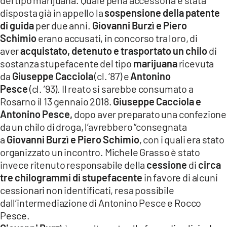
del tipo marijuana. Quale pena accessoria è stata
disposta già in appello la
sospensione della patente
di guida
per due anni.
Giovanni Burzì e Piero
Schimio
erano accusati, in concorso tra loro, di
aver
acquistato, detenuto e trasportato un chilo
di
sostanza stupefacente del tipo
marijuana
ricevuta
da
Giuseppe Cacciola
(cl. ‘87) e
Antonino
Pesce
(cl. ’93). Il reato si sarebbe consumato a
Rosarno il 13 gennaio 2018.
Giuseppe Cacciola e
Antonino Pesce,
dopo aver preparato una confezione
da un chilo di droga, l’avrebbero “consegnata
a
Giovanni Burzì e Piero Schimio
, con i quali era stato
organizzato un incontro. Michele Grasso è stato
invece ritenuto responsabile della
cessione
di
circa
tre chilogrammi di stupefacente
in favore di alcuni
cessionari non identificati, resa possibile
dall’intermediazione di Antonino Pesce e Rocco
Pesce.