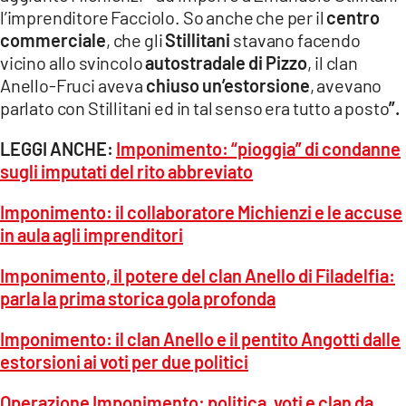
l’imprenditore Facciolo. So anche che per il
centro
commerciale
, che gli
Stillitani
stavano facendo
vicino allo svincolo
autostradale di Pizzo
, il clan
Anello-Fruci aveva
chiuso un’estorsione
, avevano
parlato con Stillitani ed in tal senso era tutto a posto
”.
LEGGI ANCHE:
Imponimento: “pioggia” di condanne
sugli imputati del rito abbreviato
Imponimento: il collaboratore Michienzi e le accuse
in aula agli imprenditori
Imponimento, il potere del clan Anello di Filadelfia:
parla la prima storica gola profonda
Imponimento: il clan Anello e il pentito Angotti dalle
estorsioni ai voti per due politici
Operazione Imponimento: politica, voti e clan da