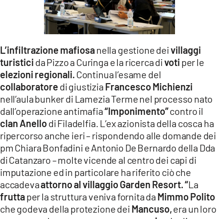
LACITYMAG.IT
ILREGGINO.IT
L’infiltrazione mafiosa
nella gestione dei
villaggi
COSENZACHANNEL.IT
turistici
da Pizzo a Curinga e la ricerca di
voti
per le
elezioni regionali.
Continua l’esame del
ILVIBONESE.IT
collaboratore
di giustizia
Francesco Michienzi
CATANZAROCHANNEL.IT
nell’aula bunker di Lamezia Terme nel processo nato
dall’operazione antimafia
“Imponimento”
contro il
LACAPITALENEWS.IT
clan Anello
di Filadelfia. L’ex azionista della cosca ha
ripercorso anche ieri – rispondendo alle domande dei
App
pm Chiara Bonfadini e Antonio De Bernardo della Dda
di Catanzaro – molte vicende al centro dei capi di
ANDROID
imputazione ed in particolare ha riferito ciò che
accadeva
attorno al villaggio Garden Resort.
“
La
APPLE
frutta
per la struttura veniva fornita da
Mimmo Polito
che godeva della protezione dei
Mancuso,
era un loro