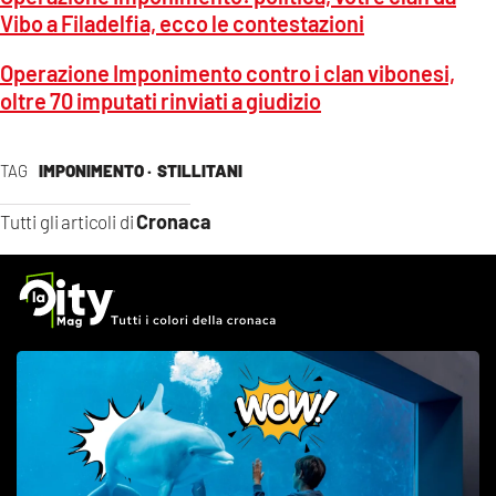
Vibo a Filadelfia, ecco le contestazioni
Operazione Imponimento contro i clan vibonesi,
oltre 70 imputati rinviati a giudizio
TAG
IMPONIMENTO ·
STILLITANI
Cronaca
Tutti gli articoli di