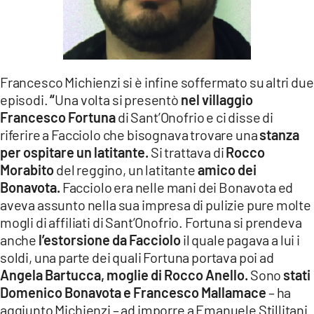
Francesco Michienzi si è infine soffermato su altri due
episodi.
“
Una volta si presentò
nel villaggio
Francesco Fortuna
di Sant’Onofrio e ci disse di
riferire a Facciolo che bisognava trovare una
stanza
per ospitare un latitante.
Si trattava di
Rocco
Morabito
del reggino, un latitante
amico dei
Bonavota.
Facciolo era nelle mani dei Bonavota ed
aveva assunto nella sua impresa di pulizie pure molte
mogli di affiliati di Sant’Onofrio. Fortuna si prendeva
anche
l’estorsione da Facciolo
il quale pagava a lui i
soldi, una parte dei quali Fortuna portava poi ad
Angela Bartucca, moglie di Rocco Anello.
Sono
stati
Domenico Bonavota e Francesco Mallamace
– ha
aggiunto Michienzi – ad imporre a Emanuele Stillitani