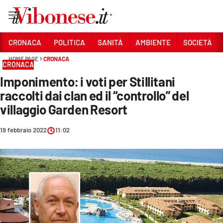
Vai
CRONACA
POLITICA
SANITÀ
AMBIENTE
SOCIETÀ
HOME PAGE
CRONACA
Sezioni
CRONACA
Imponimento: i voti per Stillitani
CRONACA
raccolti dai clan ed il “controllo” del
POLITICA
villaggio Garden Resort
SANITÀ
19 febbraio 2022
11:02
AMBIENTE
SOCIETÀ
CULTURA
ECONOMIA E LAVORO