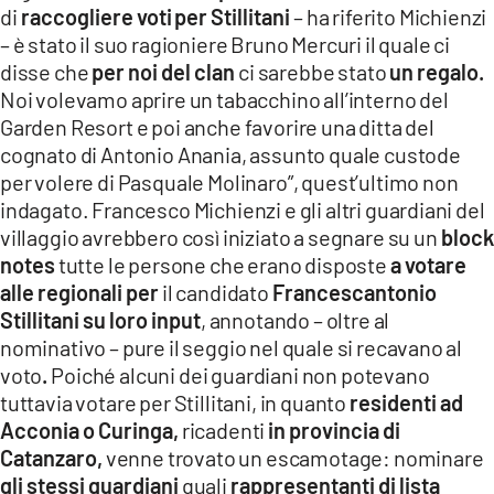
di
raccogliere voti
per Stillitani
– ha riferito Michienzi
– è stato il suo ragioniere Bruno Mercuri il quale ci
disse che
per noi del clan
ci sarebbe stato
un regalo.
Noi volevamo aprire un tabacchino all’interno del
Garden Resort e poi anche favorire una ditta del
cognato di Antonio Anania, assunto quale custode
per volere di Pasquale Molinaro”, quest’ultimo non
indagato. Francesco Michienzi e gli altri guardiani del
villaggio avrebbero così iniziato a segnare su un
block
notes
tutte le persone che erano disposte
a votare
alle regionali per
il candidato
Francescantonio
Stillitani su loro input
, annotando – oltre al
nominativo – pure il seggio nel quale si recavano al
voto
.
Poiché alcuni dei guardiani non potevano
tuttavia votare per Stillitani, in quanto
residenti ad
Acconia o Curinga,
ricadenti
in provincia di
Catanzaro,
venne trovato un escamotage: nominare
gli stessi guardiani
quali
rappresentanti di lista