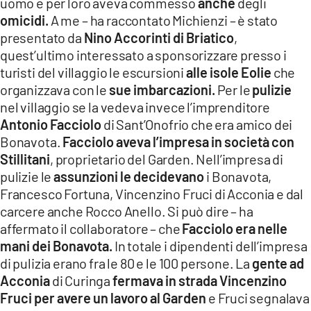
uomo e per loro aveva commesso
anche
degli
omicidi.
A me – ha raccontato Michienzi – è stato
presentato da
Nino Accorinti di Briatico
,
quest’ultimo interessato a sponsorizzare presso i
turisti del villaggio le escursioni
alle isole Eolie
che
organizzava con le
sue imbarcazioni.
Per le
pulizie
nel villaggio se la vedeva invece l’imprenditore
Antonio Facciolo
di Sant’Onofrio che era amico dei
Bonavota.
Facciolo aveva l’impresa in società con
Stillitani
, proprietario del Garden. Nell’impresa di
pulizie le
assunzioni le decidevano
i Bonavota,
Francesco Fortuna, Vincenzino Fruci di Acconia e dal
carcere anche Rocco Anello. Si può dire – ha
affermato il collaboratore – che
Facciolo era nelle
mani dei Bonavota.
In totale i dipendenti dell’impresa
di pulizia erano fra le 80 e le 100 persone. La
gente ad
Acconia
di Curinga
fermava in strada Vincenzino
Fruci
per avere un lavoro al Garden
e Fruci segnalava