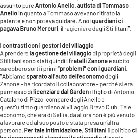
assunto pure
Antonio Anello, autista di Tommaso
Anello
in quanto a Tommaso avevano ritirato la
patente e non poteva guidare. A noi
guardiani ci
pagava Bruno Mercuri
, il ragioniere degli Stillitani
”.
I contrasti con i gestori del villaggio
A prendere
la gestione del villaggio
di proprietà degli
Stillitani sono stati quindi i
fratelli Zanone
e subito
sarebbero sorti i primi
“problemi” con i guardiani.
“
Abbiamo
sparato all’auto dell’economo
degli
Zanone – ha ricordato il collaboratore – perché si era
permesso di
licenziare dal Garden
il figlio di Antonio
Catalano di Pizzo, compare degli Anello e
quest’ultimo guardiano al villaggio Bravo Club. Tale
economo, che era di Sellia, da allora non è più venuto
a lavorare ed al suo posto è stata presa un’altra
persona.
Per tale intimidazione
,
Stillitani
il politico
ci
ha ricompensati alzandoci lo stipendio
di cento