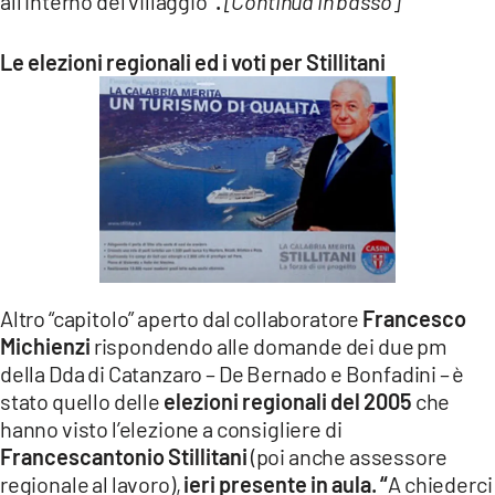
all’interno del villaggio
”.
[Continua in basso]
Le elezioni regionali ed i voti per Stillitani
Altro “capitolo” aperto dal collaboratore
Francesco
Michienzi
rispondendo alle domande dei due pm
della Dda di Catanzaro – De Bernado e Bonfadini – è
stato quello delle
elezioni regionali del 2005
che
hanno visto l’elezione a consigliere di
Francescantonio Stillitani
(poi anche assessore
regionale al lavoro),
ieri presente in aula. “
A chiederci