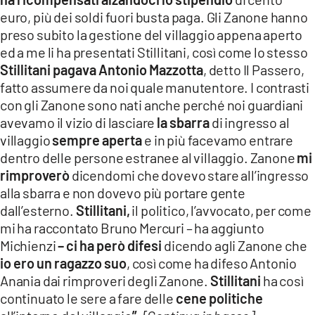
euro, più dei soldi fuori busta paga. Gli Zanone hanno
preso subito la gestione del villaggio appena aperto
ed a me li ha presentati Stillitani, così come lo stesso
Stillitani pagava Antonio Mazzotta
, detto Il Passero,
fatto assumere da noi quale manutentore. I contrasti
con gli Zanone sono nati anche perché noi guardiani
avevamo il vizio di lasciare
la sbarra
di ingresso al
villaggio
sempre aperta
e in più facevamo entrare
dentro delle persone estranee al villaggio. Zanone
mi
rimproverò
dicendomi che dovevo stare all’ingresso
alla sbarra e non dovevo più portare gente
dall’esterno.
Stillitani,
il politico, l’avvocato, per come
mi ha raccontato Bruno Mercuri – ha aggiunto
Michienzi
– ci ha però difesi
dicendo agli Zanone che
io ero un ragazzo suo
, così come ha difeso Antonio
Anania dai rimproveri degli Zanone.
Stillitani
ha così
continuato le sere a fare delle
cene politiche