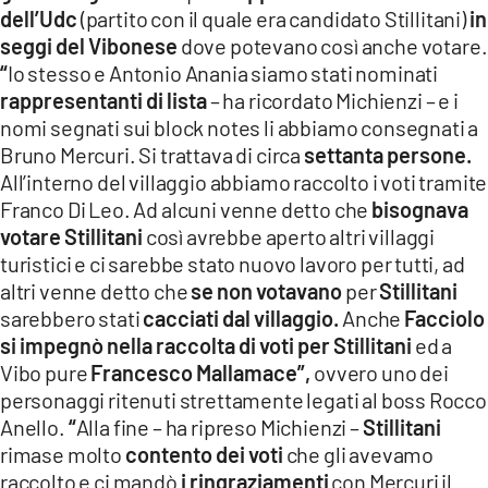
dell’Udc
(partito con il quale era candidato Stillitani)
in
seggi del Vibonese
dove potevano così anche votare.
“
Io stesso e Antonio Anania siamo stati nominati
rappresentanti di lista
– ha ricordato Michienzi – e i
nomi segnati sui block notes li abbiamo consegnati a
Bruno Mercuri. Si trattava di circa
settanta persone.
All’interno del villaggio abbiamo raccolto i voti tramite
Franco Di Leo. Ad alcuni venne detto che
bisognava
votare Stillitani
così avrebbe aperto altri villaggi
turistici e ci sarebbe stato nuovo lavoro per tutti, ad
altri venne detto che
se non votavano
per
Stillitani
sarebbero stati
cacciati dal villaggio.
Anche
Facciolo
si impegnò nella raccolta di voti per Stillitani
ed a
Vibo pure
Francesco Mallamace”,
ovvero uno dei
personaggi ritenuti strettamente legati al boss Rocco
Anello.
“
Alla fine – ha ripreso Michienzi –
Stillitani
rimase molto
contento dei voti
che gli avevamo
raccolto e ci mandò
i ringraziamenti
con Mercuri il