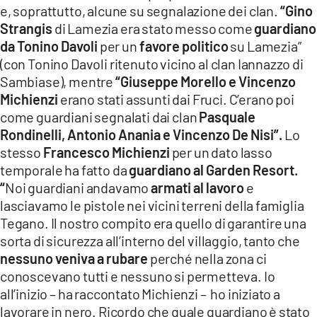
e, soprattutto, alcune su segnalazione dei clan.
“Gino
Strangis
di Lamezia era stato messo come
guardiano
da Tonino Davoli
per un
favore politico
su Lamezia”
(con Tonino Davoli ritenuto vicino al clan Iannazzo di
Sambiase), mentre
“Giuseppe Morello e Vincenzo
Michienzi
erano stati assunti dai Fruci. C’erano poi
come guardiani segnalati dai clan
Pasquale
Rondinelli, Antonio Anania e Vincenzo De Nisi”.
Lo
stesso
Francesco Michienzi
per un dato lasso
temporale ha fatto da
guardiano al Garden Resort.
“
Noi guardiani andavamo
armati al lavoro
e
lasciavamo le pistole nei vicini terreni della famiglia
Tegano. Il nostro compito era quello di garantire una
sorta di sicurezza all’interno del villaggio, tanto che
nessuno veniva a rubare
perché nella zona ci
conoscevano tutti e nessuno si permetteva. Io
all’inizio – ha raccontato Michienzi – ho iniziato a
lavorare in nero. Ricordo che quale guardiano è stato