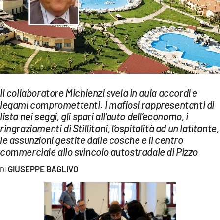
EVENTI
SPORT
Streaming
LAC TV
Il collaboratore Michienzi svela in aula accordi e
LAC NETWORK
legami compromettenti. I mafiosi rappresentanti di
lista nei seggi, gli spari all’auto dell’economo, i
LAC ONAIR
ringraziamenti di Stillitani, l’ospitalità ad un latitante,
le assunzioni gestite dalle cosche e il centro
LaC
commerciale allo svincolo autostradale di Pizzo
Network
GIUSEPPE BAGLIVO
LACPLAY.IT
LACTV.IT
LACONAIR.IT