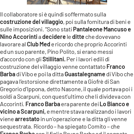
Il collaboratore si è quindi soffermato sulla
costruzione del villaggio
, poi sulla fornitura di beni e
sulle imposizioni. “Sono stati
Pantaleone Mancuso e
Nino Accorinti
a
decidere
le
ditte
che dovevano
lavorare al
Club Med
e ricordo che proprio Accorinti
ed un suo parente, Pino Polito, si erano messi
d’accordo con gli
Stillitani.
Per i lavori edili di
costruzione del villaggio venne contattato
Franco
Barba
di Vibo e poi la ditta
Guastalegname
di Vibo che
pagava l’estorsione direttamente a Giofrè di San
Gregorio d’Ippona, detto Nasone, il quale portava poi i
soldi a Scarpuni, con quest’ultimo che li divideva con
Accorinti.
Franco Barba
era parente dei
Lo Bianco e
vicino a Scarpuni,
e mentre stava realizzando i lavori
viene
arrestato
in un’operazione e la ditta gli venne
sequestrata. Ricordo – ha spiegato Comito – che
Franco Barba
con il figlio Bruno Barba ed il cognato