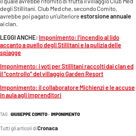
il quale avrebbe rifornito di frutta il villaggio Club Med
degli Stillitani. Club Med che, secondo Comito,
avrebbe poi pagato un’ulteriore
estorsione annuale
ai clan.
LEGGI ANCHE:
Imponimento: l’incendio al lido
accanto a quello degli Stillitani e la pulizia delle
spiagge
Imponimento: i voti per Stillitani raccolti dai clan ed
il “controllo” del villaggio Garden Resort
Imponimento: il collaboratore Michienzi e le accuse
in aula agli imprenditori
TAG
GIUSEPPE COMITO ·
IMPONIMENTO
Cronaca
Tutti gli articoli di