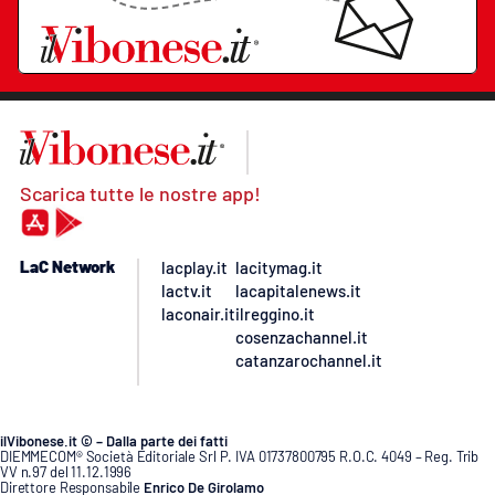
Scarica tutte le nostre app!
LaC Network
lacplay.it
lacitymag.it
lactv.it
lacapitalenews.it
laconair.it
ilreggino.it
cosenzachannel.it
catanzarochannel.it
ilVibonese.it © – Dalla parte dei fatti
DIEMMECOM® Società Editoriale Srl P. IVA 01737800795 R.O.C. 4049 – Reg. Trib
VV n.97 del 11.12.1996
Direttore Responsabile
Enrico De Girolamo