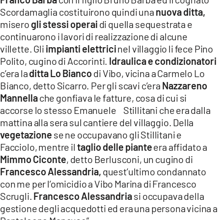
Scordamaglia costituirono quindi una
nuova ditta,
misero
gli stessi operai
di quella sequestrata e
continuarono i lavori di realizzazione di alcune
villette. Gli
impianti elettrici
nel villaggio li fece Pino
Polito, cugino di Accorinti.
Idraulica e condizionatori
c’era la
ditta Lo Bianco
di Vibo, vicina a Carmelo Lo
Bianco, detto Sicarro. Per gli scavi c’era
Nazzareno
Mannella
che gonfiava le fatture, cosa di cui si
accorse lo stesso Emanuele Stillitani che era dalla
mattina alla sera sul cantiere del villaggio. Della
vegetazione
se ne occupavano gli Stillitani e
Facciolo, mentre il
taglio delle piante
era affidato a
Mimmo Ciconte
, detto Berlusconi, un cugino di
Francesco Alessandria,
quest’ultimo condannato
con me per l’omicidio a Vibo Marina di Francesco
Scrugli.
Francesco Alessandria
si occupava della
gestione degli acquedotti ed era una persona vicina a