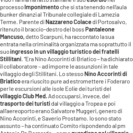
processo
Imponimento
che si sta tenendo nell’aula
bunker dinanzi al Tribunale collegiale di Lamezia
Terme. Parente di
Nazzareno Colace
di Portosalvo,
ritenuto il braccio-destro del boss
Pantaleone
Mancuso,
detto Scarpuni, ha raccontato la sua
entrata nella criminalità organizzata ma soprattutto il
suo
ingresso in un villaggio turistico dei fratelli
Stillitani
. “Era Nino Accorinti di Briatico – ha dichiarato
il collaboratore – ad imporre le assunzioni in tale
villaggio degli Stillitani. Lo stesso
Nino Accorinti di
Briatico
era riuscito pure ad estromettere i Foderaro
per le escursioni alle isole Eolie dei turisti del
villaggio Club Med.
Ad occuparsi, invece, del
trasporto dei turisti
dal villaggio a Tropea e poi
all’aereoporto erano Salvatore Muggeri, genero di
Nino Accorinti, e Saverio Prostamo. Io sono stato
assunto – ha continuato Comito rispondendo al pm
Antonio De Bernardo – come
guardiano nel villaggio