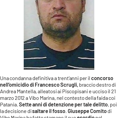
LACITYMAG.IT
ILREGGINO.IT
COSENZACHANNEL.IT
ILVIBONESE.IT
CATANZAROCHANNEL.IT
LACAPITALENEWS.IT
Una condanna definitiva a trent’anni per il
concorso
App
nell’omicidio di Francesco Scrugli,
braccio destro di
ANDROID
Andrea Mantella, alleatosi ai Piscopisani e ucciso il 21
marzo 2012 a Vibo Marina, nel contesto della faida coi
APPLE
Patania.
Sette anni di detenzione per tale delitto
, poi
la decisione di
saltare il fosso
.
Giuseppe Comito
di
Vibo Marina ha fatto stamane il suo
esordio
nel