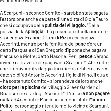
Pantaleone Mancuso”.
A Scarpuni – secondo Comito – sarebbe stata pagata
l’estorsione anche da parte di una ditta di Gioia Tauro
che si occupava della
pulizia del villaggio. “
Della
pulizia della
spiaggia
– ha proseguito il collaboratore –
si occupava
Franco Di Leo di Pizzo
che pagava
Accorinti, mentre per la fornitura del
pane
c’era un
certo Pasquale di San Gregorio d’Ippona che pagava
Mancuso e Giofrè, detto Nasone. Per il
pesce
c’erano
invece i Ceravolo che pagavano Scarpuni”. Altre ditte
che rifornivano il villaggio turistico avrebbero invece
dato soldi “ad Antonio Accorinti, figlio di Nino, il quale
– ha sostenuto Comito – si prendeva da loro anche il
cloro per la piscina
del villaggio Green Garden di
Briatico che era degli Accorinti”. L’unico
a non pagare
nulla
ad Accorinti e Mancuso sarebbe stato
Mimmo
Polito
, personaggio ritenuto molto vicino a Scarpuni,