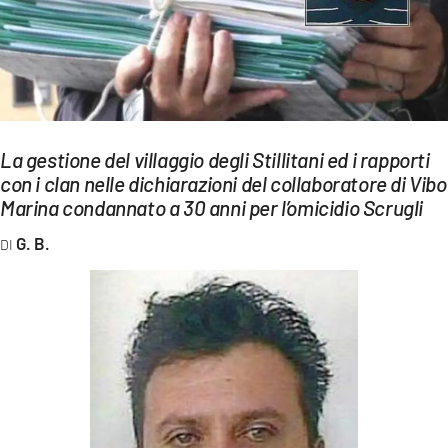
EVENTI
SPORT
Streaming
LAC TV
La gestione del villaggio degli Stillitani ed i rapporti
con i clan nelle dichiarazioni del collaboratore di Vibo
LAC NETWORK
Marina condannato a 30 anni per l’omicidio Scrugli
LAC ONAIR
G. B.
LaC
Network
LACPLAY.IT
LACTV.IT
LACONAIR.IT