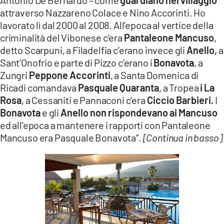
attraverso Nazzareno Colace e Nino Accorinti. Ho
lavorato lì dal 2000 al 2008. All’epoca al vertice della
criminalità del Vibonese c’era
Pantaleone Mancuso
,
detto Scarpuni, a Filadelfia c’erano invece gli
Anello,
a
Sant’Onofrio e parte di Pizzo c’erano i
Bonavota
, a
Zungri
Peppone Accorinti
, a Santa Domenica di
Ricadi comandava
Pasquale Quaranta
, a Tropea
i La
Rosa
, a Cessaniti e Pannaconi c’era
Ciccio Barbieri.
I
Bonavota
e gli
Anello
non rispondevano ai Mancuso
ed all’epoca a mantenere i rapporti con Pantaleone
Mancuso era Pasquale Bonavota”.
[Continua in basso]