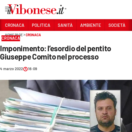
Vai
CRONACA
POLITICA
SANITÀ
AMBIENTE
SOCIETÀ
HOME PAGE
CRONACA
Sezioni
CRONACA
Imponimento: l’esordio del pentito
CRONACA
Giuseppe Comito nel processo
POLITICA
4 marzo 2022
16:09
SANITÀ
AMBIENTE
SOCIETÀ
CULTURA
ECONOMIA E LAVORO