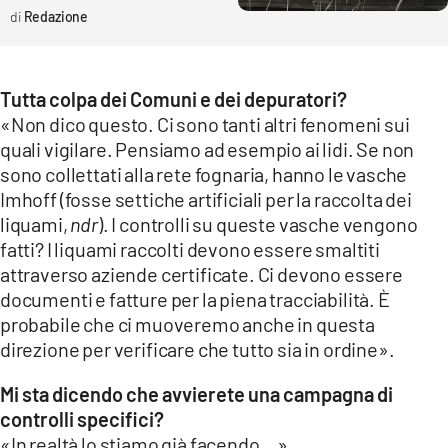
Redazione
Tutta colpa dei Comuni e dei depuratori?
«Non dico questo. Ci sono tanti altri fenomeni sui
quali vigilare. Pensiamo ad esempio ai lidi. Se non
sono collettati alla rete fognaria, hanno le vasche
Imhoff (fosse settiche artificiali per la raccolta dei
liquami,
ndr
). I controlli su queste vasche vengono
fatti? I liquami raccolti devono essere smaltiti
attraverso aziende certificate. Ci devono essere
documenti e fatture per la piena tracciabilità. È
probabile che ci muoveremo anche in questa
direzione per verificare che tutto sia in ordine».
Mi sta dicendo che avvierete una campagna di
controlli specifici?
«In realtà lo stiamo già facendo...».