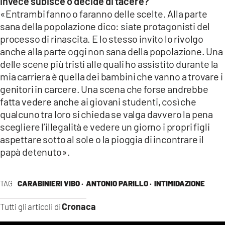
invece subisce o decide di tacere?
«Entrambi fanno o faranno delle scelte. Alla parte
sana della popolazione dico: siate protagonisti del
processo di rinascita. E lo stesso invito lo rivolgo
anche alla parte oggi non sana della popolazione. Una
delle scene più tristi alle quali ho assistito durante la
mia carriera è quella dei bambini che vanno a trovare i
genitori in carcere. Una scena che forse andrebbe
fatta vedere anche ai giovani studenti, così che
qualcuno tra loro si chieda se valga davvero la pena
scegliere l’illegalità e vedere un giorno i propri figli
aspettare sotto al sole o la pioggia di incontrare il
papà detenuto».
TAG
CARABINIERI VIBO ·
ANTONIO PARILLO ·
INTIMIDAZIONE
Cronaca
Tutti gli articoli di