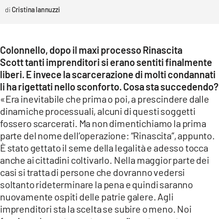
Cristina Iannuzzi
Colonnello, dopo il maxi processo Rinascita
Scott tanti imprenditori si erano sentiti finalmente
liberi. E invece la scarcerazione di molti condannati
li ha rigettati nello sconforto. Cosa sta succedendo?
«Era inevitabile che prima o poi, a prescindere dalle
dinamiche processuali, alcuni di questi soggetti
fossero scarcerati. Ma non dimentichiamo la prima
parte del nome dell’operazione: “Rinascita”, appunto.
È stato gettato il seme della legalità e adesso tocca
anche ai cittadini coltivarlo. Nella maggior parte dei
casi si tratta di persone che dovranno vedersi
soltanto rideterminare la pena e quindi saranno
nuovamente ospiti delle patrie galere. Agli
imprenditori sta la scelta se subire o meno. Noi