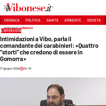
Vai
CRONACA
POLITICA
SANITÀ
AMBIENTE
SOCIETÀ
HOME PAGE
CRONACA
Sezioni
L’INTERVISTA
Intimidazioni a Vibo, parla il
CRONACA
comandante dei carabinieri: «Quattro
POLITICA
“storti” che credono di essere in
Gomorra»
SANITÀ
AMBIENTE
17 giugno 2026
04:15
SOCIETÀ
CULTURA
ECONOMIA E LAVORO