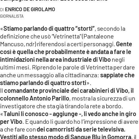
LACITYMAG.IT
ENRICO DE GIROLAMO
GIORNALISTA
ILREGGINO.IT
«
Stiamo parlando di quattro “storti”
, secondo la
COSENZACHANNEL.IT
definizione che usò “Vetrinetta” (Pantaleone
Mancuso,
ndr
) riferendosi a certi personaggi.
Gente
ILVIBONESE.IT
così è quella che probabilmente è andata a fare le
intimidazioni nella area industriale di Vibo
negli
CATANZAROCHANNEL.IT
ultimi mesi. Riprendo le parole di Vetrinetta per dare
anche un messaggio alla cittadinanza:
sappiate che
LACAPITALENEWS.IT
stiamo parlando di quattro storti
».
Il
comandante provinciale dei carabinieri di Vibo, il
App
colonnello Antonio Parillo
, mostra la sicurezza di un
ANDROID
investigatore che sta già tirando la rete a bordo.
«
Taluni li conosco - aggiunge -, li vedo anche in giro
APPLE
per Vibo
. E quando li guardo ho l’impressione di avere
a che fare con
dei camorristi da serie televisiva.
Vestiti allo stesso modo di Sangue Blu in Gomorra
, il