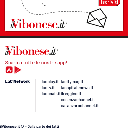
Iscriviti
Scarica tutte le nostre app!
LaC Network
lacplay.it
lacitymag.it
lactv.it
lacapitalenews.it
laconair.it
ilreggino.it
cosenzachannel.it
catanzarochannel.it
ilVibonese.it © – Dalla parte dei fatti