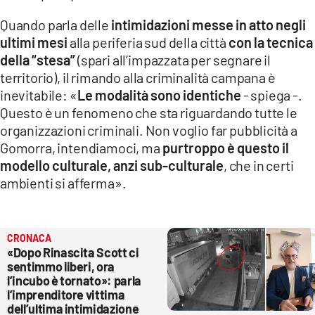
Quando parla delle
intimidazioni messe in atto negli
ultimi mesi
alla periferia sud della città
con la tecnica
della “stesa”
(spari all’impazzata per segnare il
territorio), il rimando alla criminalità campana è
inevitabile: «
Le modalità sono identiche
- spiega -.
Questo è un fenomeno che sta riguardando tutte le
organizzazioni criminali. Non voglio far pubblicità a
Gomorra, intendiamoci, ma
purtroppo è questo il
modello culturale, anzi sub-culturale
, che in certi
ambienti si afferma».
CRONACA
«Dopo Rinascita Scott ci
sentimmo liberi, ora
l’incubo è tornato»: parla
l’imprenditore vittima
dell’ultima intimidazione