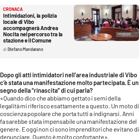
CRONACA
Intimidazioni, la polizia
locale di Vibo
accompagnerà Andrea
Nocita nel percorso tra la
stazione e il Comune
Stefano Mandarano
Dopo gli atti intimidatori nell’area industriale di Vibo
c’è stata una manifestazione molto partecipata. È un
segno della “rinascita” di cui parla?
«Quando dico che abbiamo gettato i semi della
legalità mi riferisco esattamente a questo. Un moto di
coscienza popolare che porta tutti a indignarsi. Anni
fa sarebbe stata impensabile una manifestazione del
genere. E oggi non ci sono imprenditori che evitano di
denunciare. Questo è molto confortante».