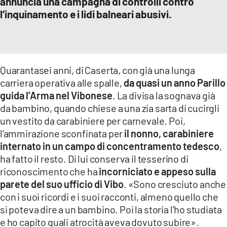
annuncia una campagna di controlli contro
l’inquinamento e i lidi balneari abusivi.
Quarantasei anni, di Caserta, con già una lunga
carriera operativa alle spalle,
da quasi un anno Parillo
guida l’Arma nel Vibonese
. La divisa la sognava già
da bambino, quando chiese a una zia sarta di cucirgli
un vestito da carabiniere per carnevale. Poi,
l’ammirazione sconfinata per
il nonno, carabiniere
internato in un campo di concentramento tedesco
,
ha fatto il resto. Di lui conserva il tesserino di
riconoscimento che ha
incorniciato e appeso sulla
parete del suo ufficio di Vibo
. «Sono cresciuto anche
con i suoi ricordi e i suoi racconti, almeno quello che
si poteva dire a un bambino. Poi la storia l’ho studiata
e ho capito quali atrocità aveva dovuto subire».