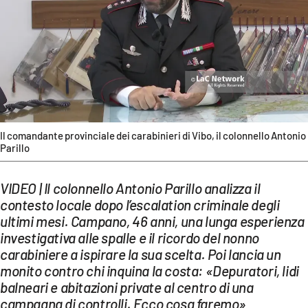
EVENTI
SPORT
Streaming
LAC TV
LAC NETWORK
Il comandante provinciale dei carabinieri di Vibo, il colonnello Antonio
Parillo
LAC ONAIR
VIDEO | Il colonnello Antonio Parillo analizza il
LaC
contesto locale dopo l’escalation criminale degli
Network
ultimi mesi. Campano, 46 anni, una lunga esperienza
investigativa alle spalle e il ricordo del nonno
LACPLAY.IT
carabiniere a ispirare la sua scelta. Poi lancia un
LACTV.IT
monito contro chi inquina la costa: «Depuratori, lidi
balneari e abitazioni private al centro di una
LACONAIR.IT
campagna di controlli. Ecco cosa faremo»