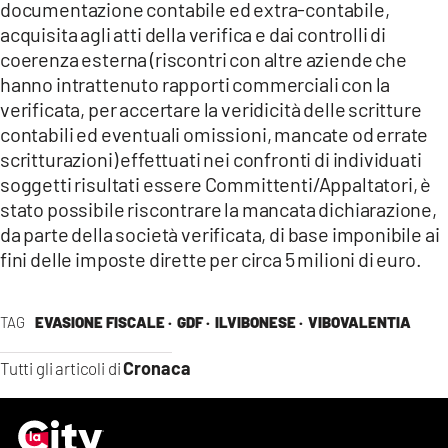
documentazione contabile ed extra-contabile,
LACITYMAG.IT
acquisita agli atti della verifica e dai controlli di
coerenza esterna (riscontri con altre aziende che
ILREGGINO.IT
hanno intrattenuto rapporti commerciali con la
verificata, per accertare la veridicità delle scritture
COSENZACHANNEL.IT
contabili ed eventuali omissioni, mancate od errate
ILVIBONESE.IT
scritturazioni) effettuati nei confronti di individuati
soggetti risultati essere Committenti/Appaltatori, è
CATANZAROCHANNEL.IT
stato possibile riscontrare la mancata dichiarazione,
da parte della società verificata, di base imponibile ai
LACAPITALENEWS.IT
fini delle imposte dirette per circa 5 milioni di euro.
App
TAG
EVASIONE FISCALE ·
GDF ·
ILVIBONESE ·
VIBOVALENTIA
ANDROID
Cronaca
Tutti gli articoli di
APPLE