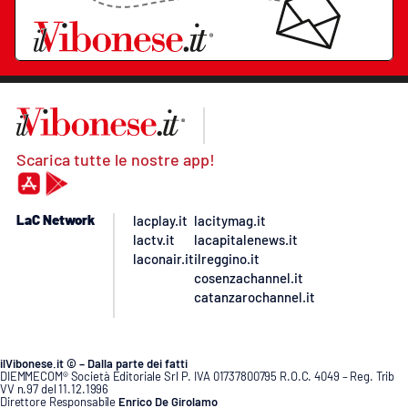
Scarica tutte le nostre app!
LaC Network
lacplay.it
lacitymag.it
lactv.it
lacapitalenews.it
laconair.it
ilreggino.it
cosenzachannel.it
catanzarochannel.it
ilVibonese.it © – Dalla parte dei fatti
DIEMMECOM® Società Editoriale Srl P. IVA 01737800795 R.O.C. 4049 – Reg. Trib
VV n.97 del 11.12.1996
Direttore Responsabile
Enrico De Girolamo