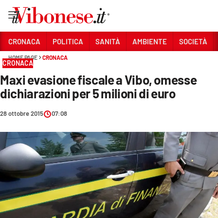
Vai
CRONACA
POLITICA
SANITÀ
AMBIENTE
SOCIETÀ
HOME PAGE
CRONACA
Sezioni
CRONACA
Maxi evasione fiscale a Vibo, omesse
CRONACA
dichiarazioni per 5 milioni di euro
POLITICA
28 ottobre 2015
07:08
SANITÀ
AMBIENTE
SOCIETÀ
CULTURA
ECONOMIA E LAVORO