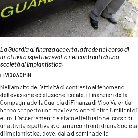
EVENTI
SPORT
Streaming
LAC TV
La Guardia di finanza accerta la frode nel corso di
un’attività ispettiva svolta nei confronti di una
LAC NETWORK
società di impiantistica.
LAC ONAIR
VIBOADMIN
Nell’ambito dell’attività di contrasto al fenomeno
LaC
dell’evasione ed elusione fiscale, i Finanzieri della
Network
Compagnia della Guardia di Finanza di Vibo Valentia
LACPLAY.IT
hanno scoperto una maxi evasione di oltre 5 milioni di
euro. L’accertamento è stato effettuato nel corso di
LACTV.IT
un’attività ispettiva svolta nei confronti di una Società
LACONAIR.IT
di impiantistica, dove, dalla disamina della