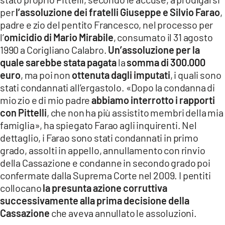
per
l’assoluzione dei fratelli Giuseppe e Silvio Farao
,
padre e zio del pentito Francesco, nel processo per
l’
omicidio di Mario Mirabile
, consumato il 31 agosto
1990 a Corigliano Calabro.
Un’assoluzione per la
quale sarebbe stata pagata
la
somma di 300.000
euro
, ma poi non
ottenuta dagli imputati
, i quali sono
stati condannati all’ergastolo. «Dopo la condanna di
mio zio e di mio padre
abbiamo interrotto i rapporti
con Pittelli
, che non ha più assistito membri della mia
famiglia», ha spiegato Farao agli inquirenti. Nel
dettaglio, i Farao sono stati condannati in primo
grado, assolti in appello, annullamento con rinvio
della Cassazione e condanne in secondo grado poi
confermate dalla Suprema Corte nel 2009. I pentiti
collocano
la presunta azione corruttiva
successivamente alla prima decisione della
Cassazione
che aveva annullato le assoluzioni.