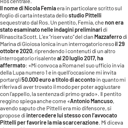
Ros centrale.
Il nome di Nicola Femia
era in particolare scritto sul
foglio di carta intestata dello
studio Pittelli
sequestrato dal Ros. Un pentito, Femia, che
non era
stato esaminato nelle indagini preliminari
di
Rinascita Scott. L’ex “riservato” del clan
Mazzaferro
di
Marina di Gioiosa Ionica in un interrogatorio reso
il 29
ottobre 2020
, riprendendo i contenuti di un altro
interrogatorio risalente
al 20 luglio 2017, ha
affermato
: «Mi convoca a Roma nel suo ufficio in via
della Lupa numero 1 e in quell’occasione mi invita
portargli
50.000 euro a titolo di acconto
in quanto mi
riferiva di aver trovato il modo per poter aggiustare
con l’appello, la sentenza di primo grado». Il pentito
reggino spiega anche come «
Antonio Mancuso
,
avendo saputo che Pittelli era mio difensore, si
propose di
intercedere lui stesso con l’avvocato
Pittelli per favorire la mia scarcerazione
. Mi diceva