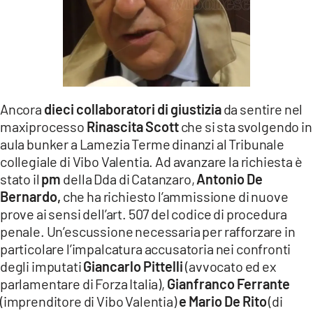
LACITYMAG.IT
ILREGGINO.IT
COSENZACHANNEL.IT
Ancora
ILVIBONESE.IT
dieci collaboratori di giustizia
da sentire nel
maxiprocesso
Rinascita Scott
che si sta svolgendo in
CATANZAROCHANNEL.IT
aula bunker a Lamezia Terme dinanzi al Tribunale
collegiale di Vibo Valentia. Ad avanzare la richiesta è
LACAPITALENEWS.IT
stato il
pm
della Dda di Catanzaro,
Antonio De
Bernardo,
che ha richiesto l’ammissione di nuove
App
prove ai sensi dell’art. 507 del codice di procedura
penale. Un’escussione necessaria per rafforzare in
ANDROID
particolare l’impalcatura accusatoria nei confronti
APPLE
degli imputati
Giancarlo Pittelli
(avvocato ed ex
parlamentare di Forza Italia),
Gianfranco Ferrante
(imprenditore di Vibo Valentia)
e Mario De Rito
(di