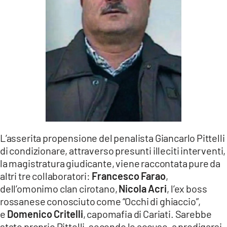
L’asserita propensione del penalista Giancarlo Pittelli
di condizionare, attraverso presunti illeciti interventi,
la magistratura giudicante, viene raccontata pure da
altri tre collaboratori:
Francesco Farao
,
dell’omonimo clan cirotano,
Nicola Acri
, l’ex boss
rossanese conosciuto come “Occhi di ghiaccio”,
e
Domenico Critelli
, capomafia di Cariati. Sarebbe
stato proprio Pittelli, secondo le accuse, a prodigarsi