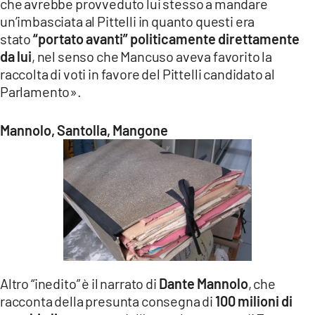
che avrebbe provveduto lui stesso a mandare
un’imbasciata al Pittelli in quanto questi era
stato
“portato avanti” politicamente direttamente
da lui
, nel senso che Mancuso aveva favorito la
raccolta di voti in favore del Pittelli candidato al
Parlamento».
Mannolo, Santolla, Mangone
Altro “inedito” è il narrato di
Dante Mannolo
, che
racconta della presunta consegna di
100 milioni di