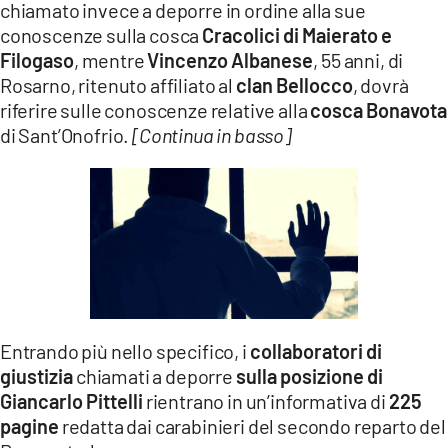
chiamato invece a deporre in ordine alla sue
conoscenze sulla cosca
Cracolici di Maierato e
Filogaso
, mentre
Vincenzo Albanese
, 55 anni, di
Rosarno, ritenuto affiliato al
clan Bellocco
, dovrà
riferire sulle conoscenze relative alla
cosca Bonavota
di Sant’Onofrio.
[Continua in basso]
Entrando più nello specifico, i
collaboratori di
giustizia
chiamati a deporre
sulla posizione di
Giancarlo Pittelli
rientrano in un’informativa di
225
pagine
redatta dai carabinieri del secondo reparto del