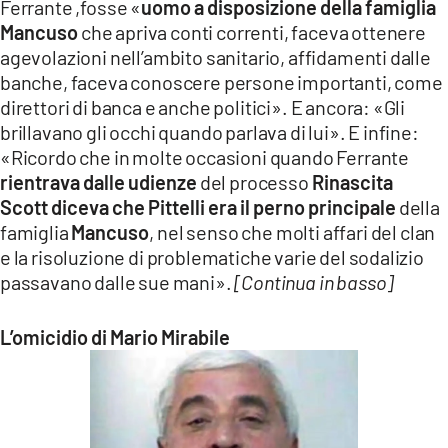
Ferrante ,fosse «
uomo a disposizione della famiglia
Mancuso
che apriva conti correnti, faceva ottenere
agevolazioni nell’ambito sanitario, affidamenti dalle
banche, faceva conoscere persone importanti, come
direttori di banca e anche politici». E ancora: «Gli
brillavano gli occhi quando parlava di lui». E infine:
«Ricordo che in molte occasioni quando Ferrante
rientrava dalle udienze
del processo
Rinascita
Scott diceva che Pittelli era il perno principale
della
famiglia
Mancuso
, nel senso che molti affari del clan
e la risoluzione di problematiche varie del sodalizio
passavano dalle sue mani».
[Continua in basso]
L’omicidio di Mario Mirabile