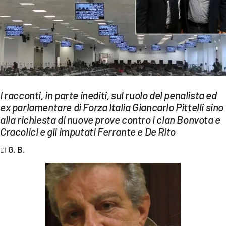
EVENTI
SPORT
Streaming
LAC TV
I racconti, in parte inediti, sul ruolo del penalista ed
LAC NETWORK
ex parlamentare di Forza Italia Giancarlo Pittelli sino
alla richiesta di nuove prove contro i clan Bonvota e
LAC ONAIR
Cracolici e gli imputati Ferrante e De Rito
LaC
G. B.
Network
LACPLAY.IT
LACTV.IT
LACONAIR.IT