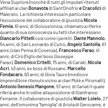
Vena Supriore) nonché di tutti gli imputati ritenuti
affiliati ai clan
Bonavota
di Sant’Onofrio
e Cracolici
di
Maierato. La richiesta interessa in particolare
l’escussione del collaboratore di giustizia
Nicola
Femia
, 61 anni, di Gioiosa Ionica, chiamato a riferire
quanto di sua conoscenza su fatti che interessano
Giancarlo Pittelli
così come i pentiti:
Dante Mannolo
,
54 anni, di San Leonardo di Cutro,
Angelo Santolla
, 61
anni, (clan Perna di Cosenza),
Francesco Farao
, 41
anni, di Cirò (figlio del boss Giuseppe
Farao),
Domenico Critelli
, 75 anni, di Cariati,
Nicola
Acri
, 43 anni, ex boss di Rossano,
Marcello
Fondacaro
, 63 anni, di Gioia Tauro (medico e
imprenditore ritenuto vicino ai clan Molè e Piromalli),
Antonio Genesio Mangone
, 57 anni, di Cariati il quale
riferià anche in odine alla posizione di Gianfranco
Ferrante. Il collaboratore di giustizia
Walter Loielo
, 27
anni, dell’omonima “famiglia” di Ariola di Gerocarne, è