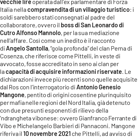
vecchie lire
operata dall’ex parlamentare di Forza
Italia nella
compravendita di un villaggio turistico
: i
soldi sarebbero stati consegnati al padre del
collaboratore, ovvero il
boss di San Leonardo di
Cutro Alfonso Mannolo
, per la sua mediazione
nell’affare. Così come un inedito è il racconto
di
Angelo Santolla
, “gola profonda” del clan Perna di
Cosenza, che riferisce come Pittelli, in veste di
avvocato, fosse accreditato in seno ai clan per
la
capacità di acquisire informazioni riservate
. Le
dichiarazioni invece più recenti sono quelle acquisite
dal Ros con l’interrogatorio di
Antonio Genesio
Mangone
, pentito di origini cosentine plurinquisito
per mafia nelle regioni del Nord Italia, già detenuto
con due presunti esponenti di rilievo della
‘ndrangheta vibonese: ovvero Gianfranco Ferrante di
Vibo e Michelangelo Barbieri di Pannaconi. Mangone
riferiva il
10 novembre 2021
che Pittelli, ad avviso di