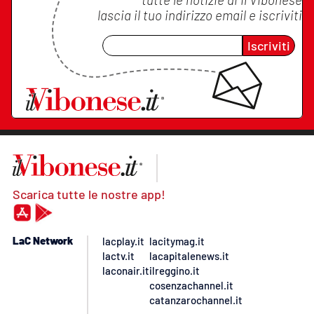
lascia il tuo indirizzo email e iscriviti
Iscriviti
Scarica tutte le nostre app!
LaC Network
lacplay.it
lacitymag.it
lactv.it
lacapitalenews.it
laconair.it
ilreggino.it
cosenzachannel.it
catanzarochannel.it