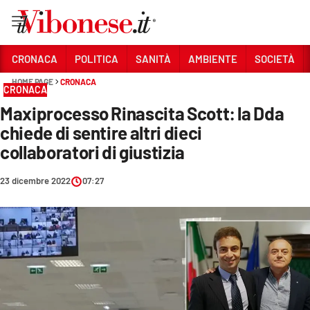
Vai
CRONACA
POLITICA
SANITÀ
AMBIENTE
SOCIETÀ
HOME PAGE
CRONACA
Sezioni
CRONACA
Maxiprocesso Rinascita Scott: la Dda
CRONACA
chiede di sentire altri dieci
POLITICA
collaboratori di giustizia
SANITÀ
23 dicembre 2022
07:27
AMBIENTE
SOCIETÀ
CULTURA
ECONOMIA E LAVORO