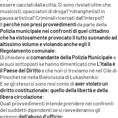
essere cacciati dalla città; Si sono rivelati oltre che
musicisti, spacciatori di droga? ‘ndranghetisti in
pausa artistica? Criminali ricercati dall’Interpol?
Il
perchè non presi provvedimenti
da parte della
Polizia municipale nei confronti di quel cittadino
che ha vistosamente provocato il tutto suonando ad
altissimo volume e violando anche egli il
Regolamento comunale
;
Di chiedere al
comandante della Polizia Municipale
e
ai suoi sottoposti se hanno dimenticato che
L’Italia è
il Paese del Diritto
e che non ci troviamo né nel Cile di
Pinochet né nella Bielorussia di Lukashenko;
E se gli stessi si sono resi conto di
aver violato un
diritto costituzionale: quello della libertà e della
libera circolazione
;
Quali provvedimenti intende prendere nei confronti
dei suddetti dipendenti se si ravvederanno gli
estremi
dell’abuso d’ufficio;