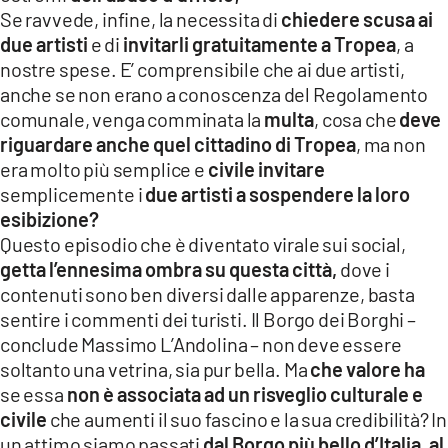
Se ravvede, infine, la necessita di
chiedere scusa ai
due artisti
e di
invitarli gratuitamente a Tropea
, a
nostre spese. E’ comprensibile che ai due artisti,
anche se non erano a conoscenza del Regolamento
comunale, venga comminata la
multa
, cosa che
deve
riguardare anche quel cittadino di Tropea
, ma non
era molto più semplice e
civile invitare
semplicemente i
due artisti a sospendere la loro
esibizione?
Questo episodio che è diventato virale sui social,
getta l’ennesima ombra su questa città,
dove i
contenuti sono ben diversi dalle apparenze, basta
sentire i commenti dei turisti. Il Borgo dei Borghi –
conclude Massimo L’Andolina – non deve essere
soltanto una vetrina, sia pur bella. Ma
che valore ha
se essa
non è associata ad un risveglio culturale e
civile
che aumenti il suo fascino e la sua credibilità? In
un attimo siamo passati
dal Borgo più bello d’Italia, al