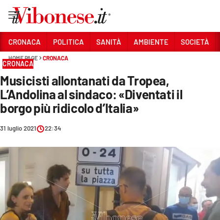
Vai
CRONACA
POLITICA
SANITÀ
AMBIENTE
SOCIETÀ
HOME PAGE
CRONACA
Sezioni
CRONACA
Musicisti allontanati da Tropea,
CRONACA
L’Andolina al sindaco: «Diventati il
POLITICA
borgo più ridicolo d’Italia»
SANITÀ
31 luglio 2021
22:34
AMBIENTE
SOCIETÀ
CULTURA
ECONOMIA E LAVORO