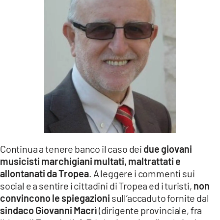
LACITYMAG.IT
ILREGGINO.IT
COSENZACHANNEL.IT
ILVIBONESE.IT
CATANZAROCHANNEL.IT
LACAPITALENEWS.IT
App
Continua a tenere banco il caso dei
due giovani
musicisti marchigiani multati, maltrattati e
ANDROID
allontanati da Tropea
. A leggere i commenti sui
APPLE
social e a sentire i cittadini di Tropea ed i turisti,
non
convincono le spiegazioni
sull’accaduto fornite dal
sindaco Giovanni Macrì
(dirigente provinciale, fra