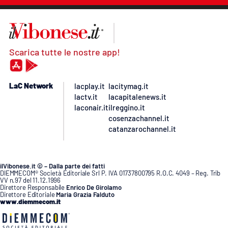
Scarica tutte le nostre app!
LaC Network
lacplay.it
lacitymag.it
lactv.it
lacapitalenews.it
laconair.it
ilreggino.it
cosenzachannel.it
catanzarochannel.it
ilVibonese.it © – Dalla parte dei fatti
DIEMMECOM® Società Editoriale Srl P. IVA 01737800795 R.O.C. 4049 – Reg. Trib
VV n.97 del 11.12.1996
Direttore Responsabile
Enrico De Girolamo
Direttore Editoriale
Maria Grazia Falduto
www.diemmecom.it