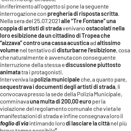
in riferimento all’oggetto si pone la seguente
interrogazione con
pregheria di risposta scritta
.
Nella sera del 25.07.2021
alle “Tre Fontane” una
coppia di artisti
di strada
venivano
ostacolati nella
loro esibizione
da un cittadino di Tropea che
“aizzava” contro una cassa acustica
ad
altissimo
volume
nel tentativo di
disturbarne l’esibizione
, cosa
che naturalmente è avvenuta con conseguente
interruzione della stessa e
discussione piuttosto
animata
tra i protagonisti.
Interveniva la
polizia municipale
che, a quanto pare,
sequestrava i documenti degli artisti di strada
, li
convocava presso la sede della Polizia Municipale,
comminava
una multa di 200,00 euro
per la
violazione del regolamento comunale che vieta le
manifestazioni di strada e infine consegnava loro il
foglio di via
intimando loro
di lasciare la città
nel più
breve tempo possibile
”.