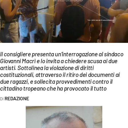
EVENTI
SPORT
Streaming
LAC TV
Il consigliere presenta un’interrogazione al sindaco
LAC NETWORK
Giovanni Macrì e lo invita a chiedere scusa ai due
artisti. Sottolinea la violazione di diritti
LAC ONAIR
costituzionali, attraverso il ritiro dei documenti ai
due ragazzi, e sollecita provvedimenti contro il
LaC
cittadino tropeano che ha provocato il tutto
Network
REDAZIONE
LACPLAY.IT
LACTV.IT
LACONAIR.IT