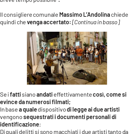
Il consigliere comunale
Massimo L’Andolina
chiede
quindi che
venga accertato:
[Continua in basso]
Se i
fatti
siano
andati
effettivamente
così,
come si
evince da numerosi filmati;
In base
a quale
dispositivo
di legge ai due artisti
vengono
sequestrati i documenti personali di
identificazione
;
Di quali delitti si sono macchiati i due artisti tanto da