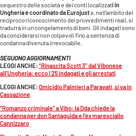
sequestro delle società e dei conti localizzat
i in
Ungheria è coordinato da Eurojust
e, nell’ambito del
reciproco riconoscimento dei provvedimenti reali, si
tradurrà in un congelamento di beni. Gli indagati sono
da considerarsi non colpevoli fino a sentenza di
condanna divenuta irrevocabile.
SEGUONO AGGIORNAMENTI
LEGGI ANCHE:
“Rinascita Scott 3” dal Vibonese
all’Ungheria: ecco i 25 indagati e gli arrestati
LEGGI ANCHE:
Omicidio Palmieri a Paravati, si va in
Cassazione
“Romanzo criminale” a Vibo: la Dda chiede la
condanna per don Santaguida e l’ex maresciallo
Cannizzaro