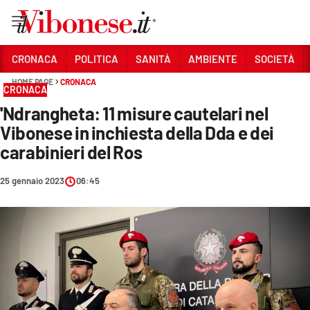
Vai
CRONACA
POLITICA
SANITÀ
AMBIENTE
SOCIETÀ
HOME PAGE
CRONACA
Sezioni
CRONACA
'Ndrangheta: 11 misure cautelari nel
CRONACA
Vibonese in inchiesta della Dda e dei
POLITICA
carabinieri del Ros
SANITÀ
25 gennaio 2023
06:45
AMBIENTE
SOCIETÀ
CULTURA
ECONOMIA E LAVORO