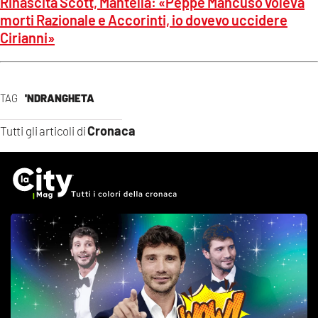
Rinascita Scott, Mantella: «Peppe Mancuso voleva
morti Razionale e Accorinti, io dovevo uccidere
Cirianni»
TAG
'NDRANGHETA
Cronaca
Tutti gli articoli di