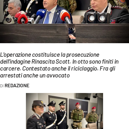
EVENTI
SPORT
Streaming
LAC TV
L'operazione costituisce la prosecuzione
LAC NETWORK
dell'indagine Rinascita Scott. In otto sono finiti in
carcere. Contestato anche il riciclaggio. Fra gli
LAC ONAIR
arrestati anche un avvocato
LaC
REDAZIONE
Network
LACPLAY.IT
LACTV.IT
LACONAIR.IT