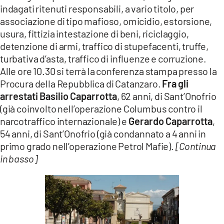
indagati ritenuti responsabili, a vario titolo, per
associazione di tipo mafioso, omicidio, estorsione,
usura, fittizia intestazione di beni, riciclaggio,
detenzione di armi, traffico di stupefacenti, truffe,
turbativa d’asta, traffico di influenze e corruzione.
Alle ore 10.30 si terrà la conferenza stampa presso la
Procura della Repubblica di Catanzaro.
Fra gli
arrestati Basilio Caparrotta
, 62 anni, di Sant’Onofrio
(già coinvolto nell’operazione Columbus contro il
narcotraffico internazionale) e
Gerardo Caparrotta
,
54 anni, di Sant’Onofrio (già condannato a 4 anni in
primo grado nell’operazione Petrol Mafie).
[Continua
in basso]