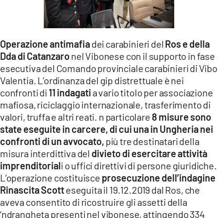
LACITYMAG.IT
ILREGGINO.IT
Operazione antimafia
dei carabinieri del
Ros e della
COSENZACHANNEL.IT
Dda di Catanzaro
nel Vibonese con il supporto in fase
esecutiva del Comando provinciale carabinieri di Vibo
ILVIBONESE.IT
Valentia. L’ordinanza del gip distrettuale è nei
confronti di
11 indagati
a vario titolo per associazione
CATANZAROCHANNEL.IT
mafiosa, riciclaggio internazionale, trasferimento di
valori, truffa e altri reati. n particolare
8 misure sono
LACAPITALENEWS.IT
state eseguite in carcere,
di cui una in Ungheria nei
confronti di un avvocato,
più tre destinatari della
App
misura interdittiva del
divieto di esercitare attività
ANDROID
imprenditorial
i o uffici direttivi di persone giuridiche.
L’operazione costituisce
prosecuzione dell’indagine
APPLE
Rinascita Scott
eseguita il 19.12.2019 dal Ros, che
aveva consentito di ricostruire gli assetti della
‘ndrangheta presenti nel vibonese, attingendo 334