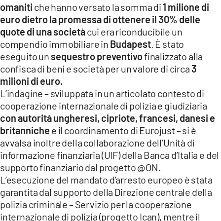
omaniti
che hanno versato la somma di
1 milione di
euro dietro la promessa di ottenere il 30% delle
quote di una società
cui era riconducibile un
compendio immobiliare in
Budapest
. È stato
eseguito un
sequestro preventivo
finalizzato alla
confisca di beni e società per un valore di circa
3
milioni di euro.
L’indagine – sviluppata in un articolato contesto di
cooperazione internazionale di polizia e giudiziaria
con autorità ungheresi, cipriote, francesi, danesi e
britanniche
e il coordinamento di Eurojust – si è
avvalsa inoltre della collaborazione dell’Unità di
informazione finanziaria (UIF) della Banca d’Italia e del
supporto finanziario dal progetto @ON.
L’esecuzione del mandato d’arresto europeo è stata
garantita dal supporto della Direzione centrale della
polizia criminale – Servizio per la cooperazione
internazionale di polizia (progetto Ican), mentre il