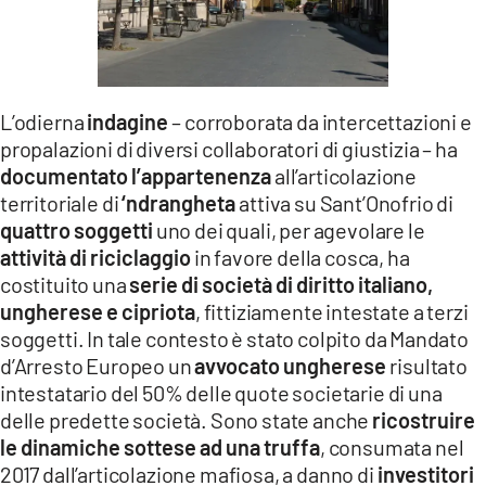
L’odierna
indagine
– corroborata da intercettazioni e
propalazioni di diversi collaboratori di giustizia – ha
documentato l’appartenenza
all’articolazione
territoriale di
‘ndrangheta
attiva su Sant’Onofrio di
quattro soggetti
uno dei quali, per agevolare le
attività di riciclaggio
in favore della cosca, ha
costituito una
serie di società di diritto italiano,
ungherese e cipriota
, fittiziamente intestate a terzi
soggetti. In tale contesto è stato colpito da Mandato
d’Arresto Europeo un
avvocato ungherese
risultato
intestatario del 50% delle quote societarie di una
delle predette società. Sono state anche
ricostruire
le dinamiche sottese ad una truffa
, consumata nel
2017 dall’articolazione mafiosa, a danno di
investitori