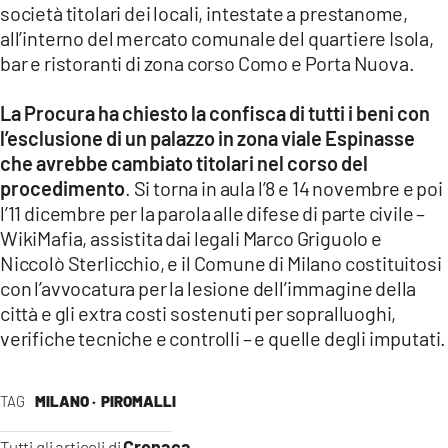
società titolari dei locali, intestate a prestanome,
all’interno del mercato comunale del quartiere Isola,
bar e ristoranti di zona corso Como e Porta Nuova.
La Procura ha chiesto la confisca di tutti i beni con
l’esclusione di un palazzo in zona viale Espinasse
che avrebbe cambiato titolari nel corso del
procedimento
. Si torna in aula l’8 e 14 novembre e poi
l’11 dicembre per la parola alle difese di parte civile –
WikiMafia, assistita dai legali Marco Griguolo e
Niccolò Sterlicchio, e il Comune di Milano costituitosi
con l’avvocatura per la lesione dell’immagine della
città e gli extra costi sostenuti per sopralluoghi,
verifiche tecniche e controlli – e quelle degli imputati.
TAG
MILANO ·
PIROMALLI
Cronaca
Tutti gli articoli di