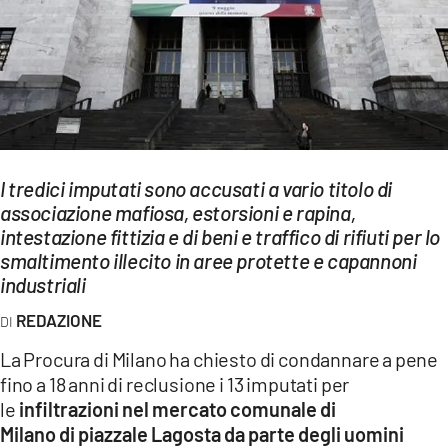
EVENTI
SPORT
Streaming
LAC TV
I tredici imputati sono accusati a vario titolo di
LAC NETWORK
associazione mafiosa, estorsioni e rapina,
intestazione fittizia e di beni e traffico di rifiuti per lo
LAC ONAIR
smaltimento illecito in aree protette e capannoni
industriali
LaC
Network
REDAZIONE
LACPLAY.IT
La Procura di Milano ha chiesto di condannare a pene
fino a 18 anni di reclusione i 13 imputati per
LACTV.IT
le
infiltrazioni nel mercato comunale di
LACONAIR.IT
Milano di piazzale Lagosta da parte degli uomini