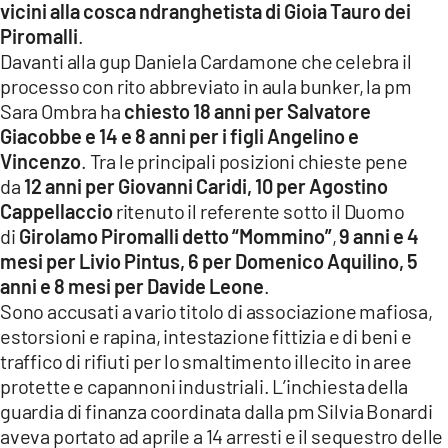
vicini alla cosca ndranghetista di Gioia Tauro dei
LACITYMAG.IT
Piromalli
.
Davanti alla gup Daniela Cardamone che celebra il
ILREGGINO.IT
processo con rito abbreviato in aula bunker, la pm
Sara Ombra ha
chiesto 18 anni per Salvatore
COSENZACHANNEL.IT
Giacobbe e 14 e 8 anni per i figli Angelino e
ILVIBONESE.IT
Vincenzo
. Tra le principali posizioni chieste pene
da
12 anni per Giovanni Caridi, 10 per Agostino
CATANZAROCHANNEL.IT
Cappellaccio
ritenuto il referente sotto il Duomo
di
Girolamo Piromalli detto “Mommino”
,
9 anni e 4
LACAPITALENEWS.IT
mesi per Livio Pintus, 6 per Domenico Aquilino, 5
anni e 8 mesi per Davide Leone
.
App
Sono accusati a vario titolo di associazione mafiosa,
ANDROID
estorsioni e rapina, intestazione fittizia e di beni e
traffico di rifiuti per lo smaltimento illecito in aree
APPLE
protette e capannoni industriali. L’inchiesta della
guardia di finanza coordinata dalla pm Silvia Bonardi
aveva portato ad aprile a 14 arresti e il sequestro delle