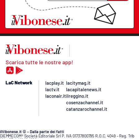
Scarica tutte le nostre app!
LaC Network
lacplay.it
lacitymag.it
lactv.it
lacapitalenews.it
laconair.it
ilreggino.it
cosenzachannel.it
catanzarochannel.it
ilVibonese.it © – Dalla parte dei fatti
DIEMMECOM® Società Editoriale Srl P. IVA 01737800795 R.O.C. 4049 – Reg. Trib