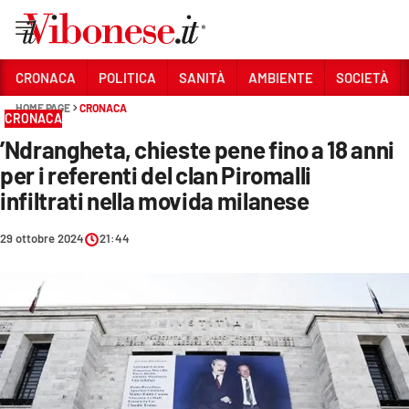
Vai
CRONACA
POLITICA
SANITÀ
AMBIENTE
SOCIETÀ
HOME PAGE
CRONACA
Sezioni
CRONACA
’Ndrangheta, chieste pene fino a 18 anni
CRONACA
per i referenti del clan Piromalli
POLITICA
infiltrati nella movida milanese
SANITÀ
29 ottobre 2024
21:44
AMBIENTE
SOCIETÀ
CULTURA
ECONOMIA E LAVORO