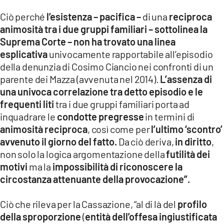
Ciò perché
l’esistenza – pacifica –
di una
reciproca
animosità tra i due gruppi familiari – sottolinea la
Suprema Corte – non ha trovato una linea
esplicativa
univocamente rapportabile all’episodio
della denunzia di Cosimo Ciancio nei confronti di un
parente dei Mazza (avvenuta nel 2014).
L’assenza di
una univoca correlazione tra detto episodio e le
frequenti liti
tra i due gruppi familiari porta ad
inquadrare le
condotte pregresse
in termini di
animosità reciproca
, così come per
l’ultimo ‘scontro’
avvenuto il giorno del fatto.
Da ciò deriva,
in diritto
,
non solo la logica argomentazione della
futilità dei
motivi
ma la
impossibilità di riconoscere la
circostanza attenuante della provocazione”.
Ciò che rileva per la Cassazione, “al di là del
profilo
della sproporzione
(
entità dell’offesa ingiustificata