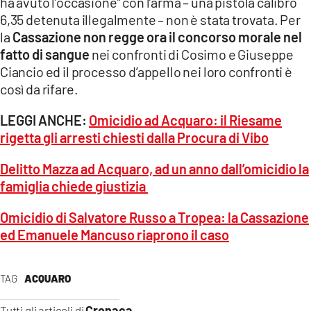
ha avuto l’occasione” con l’arma – una pistola calibro
6,35 detenuta illegalmente – non è stata trovata. Per
la
Cassazione non regge ora il concorso morale nel
fatto di sangue
nei confronti di Cosimo e Giuseppe
Ciancio ed il processo d’appello nei loro confronti è
così da rifare.
LEGGI ANCHE:
Omicidio ad Acquaro: il Riesame
rigetta gli arresti chiesti dalla Procura di Vibo
Delitto Mazza ad Acquaro, ad un anno dall’omicidio la
famiglia chiede giustizia
Omicidio di Salvatore Russo a Tropea: la Cassazione
ed Emanuele Mancuso riaprono il caso
TAG
ACQUARO
Cronaca
Tutti gli articoli di