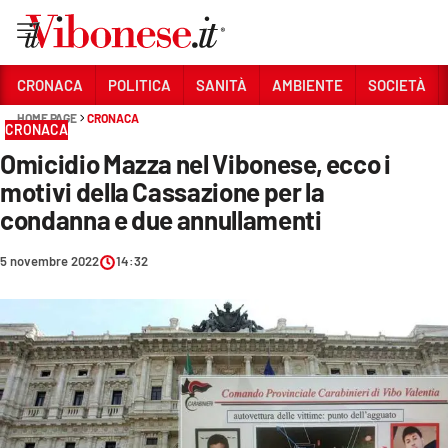
Vai
CRONACA
POLITICA
SANITÀ
AMBIENTE
SOCIETÀ
HOME PAGE
CRONACA
Sezioni
CRONACA
Omicidio Mazza nel Vibonese, ecco i
CRONACA
motivi della Cassazione per la
POLITICA
condanna e due annullamenti
SANITÀ
5 novembre 2022
14:32
AMBIENTE
SOCIETÀ
CULTURA
ECONOMIA E LAVORO