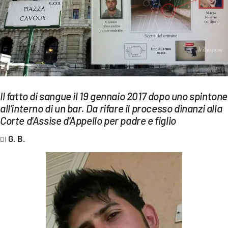
EVENTI
SPORT
Streaming
LAC TV
Il fatto di sangue il 19 gennaio 2017 dopo uno spintone
LAC NETWORK
all’interno di un bar. Da rifare il processo dinanzi alla
Corte d'Assise d'Appello per padre e figlio
LAC ONAIR
G. B.
LaC
Network
LACPLAY.IT
LACTV.IT
LACONAIR.IT