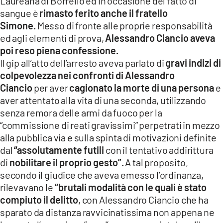
Laureana di Borrello ed in occasione del fatto di
sangue è
rimasto ferito anche il fratello
Simone.
Messo di fronte alle proprie responsabilità
ed agli elementi di prova,
Alessandro Ciancio aveva
poi reso piena confessione.
Il gip all’atto dell’arresto aveva parlato di
gravi indizi di
colpevolezza
nei confronti di Alessandro
Ciancio
per aver
cagionato la morte di una persona
e
aver attentato alla vita di una seconda, utilizzando
senza remora delle armi da fuoco per la
“commissione di reati gravissimi” perpetrati in mezzo
alla pubblica via e sulla spinta di motivazioni definite
dal
“assolutamente futili
con il tentativo addirittura
di
nobilitare il proprio gesto”.
A tal proposito,
secondo il giudice che aveva emesso l’ordinanza,
rilevavano le
“brutali modalità con le quali è stato
compiuto il delitto
, con Alessandro Ciancio che ha
sparato da distanza ravvicinatissima non appena ne