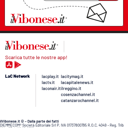
Scarica tutte le nostre app!
LaC Network
lacplay.it
lacitymag.it
lactv.it
lacapitalenews.it
laconair.it
ilreggino.it
cosenzachannel.it
catanzarochannel.it
ilVibonese.it © – Dalla parte dei fatti
DIEMMECOM® Società Editoriale Srl P. IVA 01737800795 R.O.C. 4049 – Reg. Trib