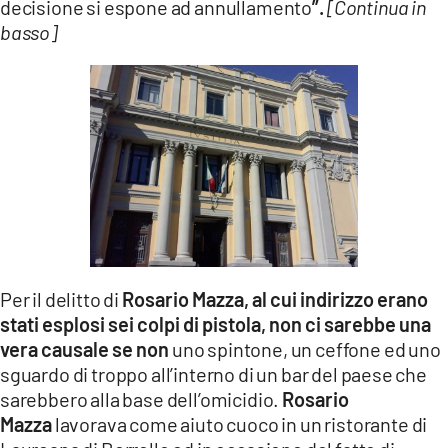
decisione si espone ad annullamento
”.
[Continua in
basso]
Per il delitto di
Rosario Mazza, al cui indirizzo erano
stati esplosi sei colpi di pistola, non ci sarebbe una
vera causale se non
uno spintone, un ceffone ed uno
sguardo di troppo all’interno di un bar del paese che
sarebbero alla base dell’omicidio.
Rosario
Mazza
lavorava come aiuto cuoco in un ristorante di