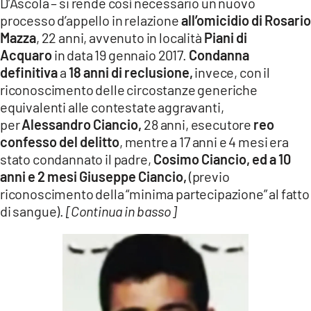
D’Ascola – si rende così necessario un nuovo
processo d’appello in relazione
all’omicidio di Rosario
Mazza
, 22 anni, avvenuto in località
Piani di
Acquaro
in data 19 gennaio 2017.
Condanna
definitiva
a
18 anni di reclusione,
invece, con il
riconoscimento delle circostanze generiche
equivalenti alle contestate aggravanti,
per
Alessandro Ciancio,
28 anni, esecutore
reo
confesso del delitto
, mentre a 17 anni e 4 mesi era
stato condannato il padre,
Cosimo Ciancio, ed a 10
anni e 2 mesi Giuseppe Ciancio,
(previo
riconoscimento della “minima partecipazione” al fatto
di sangue).
[Continua in basso]