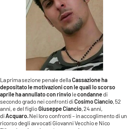
LACITYMAG.IT
ILREGGINO.IT
COSENZACHANNEL.IT
ILVIBONESE.IT
CATANZAROCHANNEL.IT
LACAPITALENEWS.IT
La prima sezione penale della
Cassazione ha
App
depositato le motivazioni con le quali lo scorso
aprile ha annullato con rinvio
le
condanne
di
ANDROID
secondo grado nei confronti di
Cosimo Ciancio
, 52
anni, e del figlio
Giuseppe Ciancio
, 24 anni,
APPLE
di
Acquaro.
Nei loro confronti – in accoglimento di un
ricorso degli avvocati Giovanni Vecchio e Nico