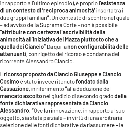
in rapporto all’ultimo episodio), è proprio
l’esistenza
di un contesto di ‘reciproca animosità’
insorta tra i
due gruppi familiari
”.
Un contesto di scontro nel quale
– ad avviso della Suprema Corte – non è possibile
“attribuire con certezza l’ascrivibilità della
animosità all’iniziativa dei Mazza piuttosto che a
quella dei Ciancio”
Da qui la
non configurabilità delle
attenuanti
, con rigetto del ricorso e condanna del
ricorrente Alessandro Ciancio.
Il
ricorso
proposto da Ciancio Giuseppe e Ciancio
Cosimo
è stato invece ritenuto
fondato dalla
Cassazione
, in riferimento
“
alla deduzione del
mancato ascolto
nel giudizio di secondo grado
della
fonte dichiarativa rappresentata da Ciancio
Alessandro
.
“
Ove la rinnovazione, in rapporto al suo
oggetto, sia stata parziale – in virtù di una arbitraria
selezione delle fonti dichiarative da riassumere – la