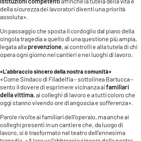
istituzioni competenti
affinché la tutela della vita e
della sicurezza dei lavoratori diventi una priorità
assoluta».
Un passaggio che sposta il cordoglio dal piano della
singola tragedia a quello di una questione più ampia,
legata alla
prevenzione
, ai controlli e alla tutela di chi
opera ogni giorno nei cantieri e nei luoghi di lavoro.
«L’abbraccio sincero della nostra comunità»
«Come Sindaco di Filadelfia – sottolinea Bartucca –
sento il dovere di esprimere vicinanza ai
familiari
della vittima
, ai colleghi di lavoro e a tutti coloro che
oggi stanno vivendo ore di angoscia e sofferenza».
Parole rivolte ai familiari dell’operaio, ma anche ai
colleghi presenti in un cantiere che, da luogo di
lavoro, si è trasformato nel teatro dell’ennesima
tragedia. «A loro va l’abbraccio sincero della nostra