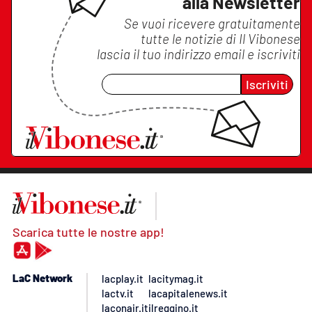
alla Newsletter
Se vuoi ricevere gratuitamente
tutte le notizie di
Il Vibonese
lascia il tuo indirizzo email e iscriviti
Iscriviti
Scarica tutte le nostre app!
LaC Network
lacplay.it
lacitymag.it
lactv.it
lacapitalenews.it
laconair.it
ilreggino.it