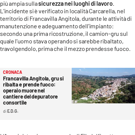
più ampia sulla
sicurezza nei luoghi di lavoro
.
LACITYMAG.IT
L’incidente si è verificato in località Carcarella, nel
territorio di Francavilla Angitola, durante le attività di
ILREGGINO.IT
manutenzione e adeguamento dell’impianto:
secondo una prima ricostruzione, il camion-gru sul
COSENZACHANNEL.IT
quale l’uomo stava operando si sarebbe ribaltato,
ILVIBONESE.IT
travolgendolo, prima che il mezzo prendesse fuoco.
CATANZAROCHANNEL.IT
LACAPITALENEWS.IT
CRONACA
Francavilla Angitola, gru si
ribalta e prende fuoco:
operaio muore nel
App
cantiere del depuratore
ANDROID
consortile
E.D.G.
APPLE