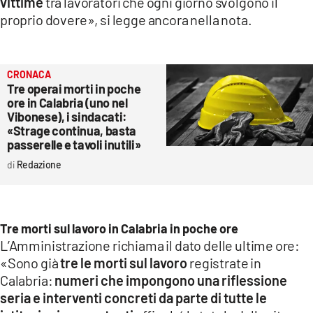
vittime
tra lavoratori che ogni giorno svolgono il
proprio dovere», si legge ancora nella nota.
CRONACA
Tre operai morti in poche
ore in Calabria (uno nel
Vibonese), i sindacati:
«Strage continua, basta
passerelle e tavoli inutili»
Redazione
Tre morti sul lavoro in Calabria in poche ore
L’Amministrazione richiama il dato delle ultime ore:
«Sono già
tre le morti sul lavoro
registrate in
Calabria:
numeri che impongono una riflessione
seria e interventi concreti da parte di tutte le