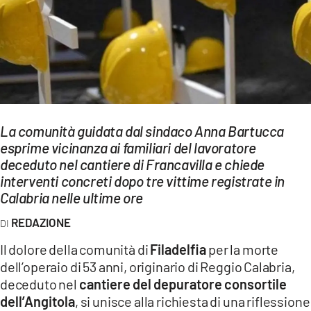
EVENTI
SPORT
Streaming
LAC TV
La comunità guidata dal sindaco Anna Bartucca
LAC NETWORK
esprime vicinanza ai familiari del lavoratore
deceduto nel cantiere di Francavilla e chiede
LAC ONAIR
interventi concreti dopo tre vittime registrate in
Calabria nelle ultime ore
LaC
Network
REDAZIONE
LACPLAY.IT
Il dolore della comunità di
Filadelfia
per la morte
dell’operaio di 53 anni, originario di Reggio Calabria,
LACTV.IT
deceduto nel
cantiere del depuratore consortile
LACONAIR.IT
dell’Angitola
, si unisce alla richiesta di una riflessione