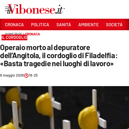
Vai
CRONACA
POLITICA
SANITÀ
AMBIENTE
SOCIETÀ
HOME PAGE
CRONACA
Sezioni
IL CORDOGLIO
Operaio morto al depuratore
CRONACA
dell’Angitola, il cordoglio di Filadelfia:
POLITICA
«Basta tragedie nei luoghi di lavoro»
SANITÀ
9 maggio 2026
18:25
AMBIENTE
SOCIETÀ
CULTURA
ECONOMIA E LAVORO