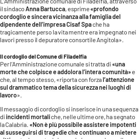
L’Amministrazione comunale di Filadelfia, attraverso
il sindaco
Anna Bartucca
, esprime
«profondo
cordoglio e sincera vicinanza alla famiglia del
dipendente dell’impresa
Cisaf Spa
che ha
tragicamente perso la vita mentre era impegnato nei
lavori presso il depuratore consortile Angitola».
Il cordoglio del Comune di Filadelfia
Per l’Amministrazione comunale si tratta di
«una
morte che colpisce e addolora l’intera comunità»
e
che, al tempo stesso, «riporta con forza
l’attenzione
sul drammatico tema della sicurezza nei luoghi di
lavoro
».
Il messaggio di cordoglio si inserisce in una sequenza
di
incidenti mortali
che, nelle ultime ore, ha segnato
la Calabria.
«Non è più possibile assistere impotenti
al susseguirsi di tragedie che continuano a mietere