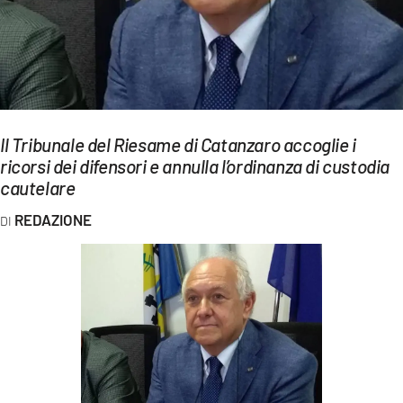
EVENTI
SPORT
Streaming
LAC TV
Il Tribunale del Riesame di Catanzaro accoglie i
ricorsi dei difensori e annulla l’ordinanza di custodia
LAC NETWORK
cautelare
LAC ONAIR
REDAZIONE
LaC
Network
LACPLAY.IT
LACTV.IT
LACONAIR.IT