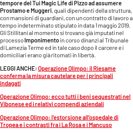
tempore del Tui Magic Life di Pizzo ad assumere
Prostamo e Muggeri
, quali dipendenti della struttura,
con mansioni di guardiani, con un contratto di lavoro a
tempo indeterminato stipulato in data 1 maggio 2019.
Gli Stillitani al momento si trovano già imputati nel
processo
Imponimento
in corso dinanzi al Tribunale
di Lamezia Terme ed in tale caso dopo il carcere e i
domiciliari erano già ritornati in libertà.
LEGGI ANCHE:
Operazione Olimpo: il Riesame
conferma la misura cautelare per i principali
indagati
Operazione Olimpo: ecco tutti i beni sequestrati nel
Vibonese ed i relativi compendi aziendali
Operazione Olimpo: l’estorsione all’ospedale di
Tropea e i contrasti fra i La Rosa e i Mancuso