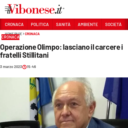
Vai
CRONACA
POLITICA
SANITÀ
AMBIENTE
SOCIETÀ
HOME PAGE
CRONACA
Sezioni
CRONACA
Operazione Olimpo: lasciano il carcere i
CRONACA
fratelli Stillitani
POLITICA
3 marzo 2023
15:46
SANITÀ
AMBIENTE
SOCIETÀ
CULTURA
ECONOMIA E LAVORO