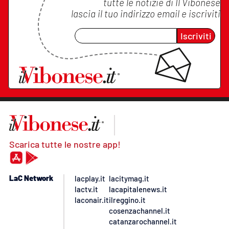
tutte le notizie di
Il Vibonese
lascia il tuo indirizzo email e iscriviti
Iscriviti
Scarica tutte le nostre app!
LaC Network
lacplay.it
lacitymag.it
lactv.it
lacapitalenews.it
laconair.it
ilreggino.it
cosenzachannel.it
catanzarochannel.it