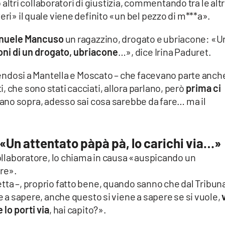
tri collaboratori di giustizia, commentando tra le alt
eri» il quale viene definito «un bel pezzo di m***a».
uele Mancuso
un ragazzino, drogato e ubriacone: «U
oni di un drogato, ubriacone
…», dice Irina Paduret.
erendosi a Mantella e Moscato – che facevano parte anch
 che sono stati cacciati, allora parlano, però
prima ci
no sopra, adesso sai cosa sarebbe da fare… ma il
 «Un attentato pàpà pà, lo carichi via…»
 collaboratore, lo chiama in causa «auspicando un
ere».
etta –, proprio fatto bene, quando sanno che dal Tribun
ne a sapere, anche questo si viene a sapere se si vuole,
 lo porti via
, hai capito?».