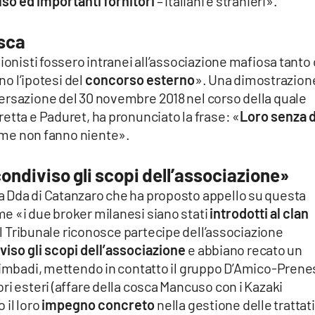
so ed importanti fornitori
– italiani e stranieri».
osca
ionisti fossero intranei all’associazione mafiosa tanto
 l’ipotesi del
concorso esterno
». Una dimostrazione
ersazione del 30 novembre 2018 nel corso della quale
etta e Paduret, ha pronunciato la frase: «
Loro senza d
 me non fanno niente».
condiviso gli scopi dell’associazione»
 Dda di Catanzaro che ha proposto appello su questa
e «i due broker milanesi siano stati
introdotti al clan
il Tribunale riconosce partecipe dell’associazione
viso gli scopi dell’associazione
e abbiano recato un
 Limbadi, mettendo in contatto il gruppo D’Amico-Prene
ri esteri (affare della cosca Mancuso con i Kazaki
il loro
impegno concreto
nella gestione delle trattat