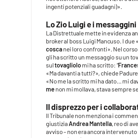
ingenti potenziali guadagni)».
Lo Zio Luigi e i messaggini 
La Distrettuale mette in evidenza 
broker al boss Luigi Mancuso. I due «
cosca
nei loro confronti». Nel corso
gli ha scritto un messaggio su un t
sul
tovagliolo
mi ha scritto: “
Frances
«Ma davanti a tutti?», chiede Padure
«No me la scritto mi ha dato… mi da
me
non mi mollava, stava sempre s
Il disprezzo per i collaborat
Il Tribunale non menziona i commen
giustizia
Andrea Mantella
, reo di a
avviso – non era ancora intervenuto