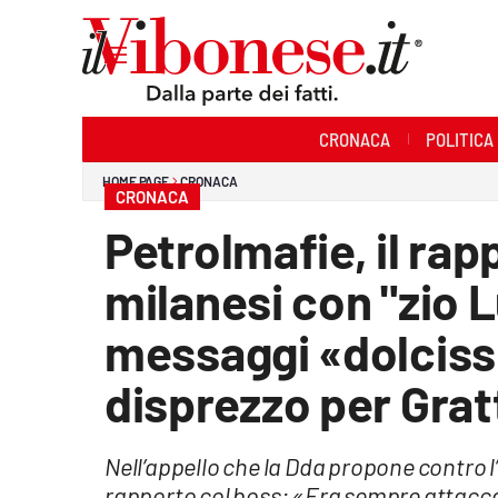
Sezioni
CRONACA
POLITICA
Cronaca
HOME PAGE
CRONACA
CRONACA
Politica
Petrolmafie, il rap
Sanità
milanesi con "zio L
Ambiente
messaggi «dolcissim
Società
disprezzo per Gratte
Cultura
Nell’appello che la Dda propone contro l’
Economia e Lavoro
rapporto col boss: «Era sempre attaccat