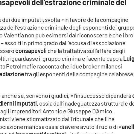
sapevoli dell’estrazione criminale del
la dei due imputati, svolta «in favore della compagine
za dell’estrazione criminale degli esponenti del grupp
Vibo Valentia non può esimersi dal riconoscere è che i br
t
– assolti in primo grado dall’accusa di associazione
ossero
consapevoli
che la trattativa sull’affare degli
olti, riguardasse il gruppo criminale facente capo a
Luig
sta Petrolmafie racconta che i due broker milanesi
mediazione
tra gli esponenti della compagine calabrese 
o anche se, scrivono i giudici, «l’insuccesso dipenderà
dierni imputati,
ossia dall’inadeguatezza strutturale de
 agli imprenditori Antonio e Giuseppe D’Amico.
sti viene stigmatizzato dal Tribunale che li ha
ciazione mafiosa ossia di avere avuto il ruolo di «
anel