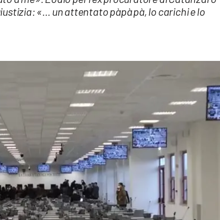
giustizia: «… un attentato pàpà pà, lo carichi e lo