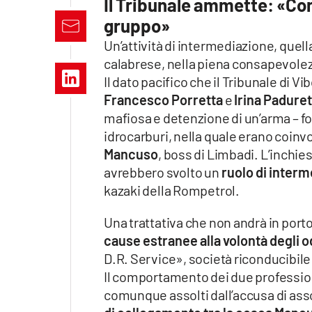
Il Tribunale ammette: «Con
Apple
gruppo»
Un’attività di intermediazione, quel
calabrese, nella piena consapevolez
Il dato pacifico che il Tribunale di 
Vai
Francesco Porretta
e
Irina Padure
mafiosa e detenzione di un’arma – f
idrocarburi, nella quale erano coinv
Mancuso
, boss di Limbadi. L’inchie
avrebbero svolto un
ruolo di inter
kazaki della Rompetrol.
Una trattativa che non andrà in port
cause estranee alla volontà degli o
D.R. Service», società riconducibile
Il comportamento dei due professioni
comunque assolti dall’accusa di asso