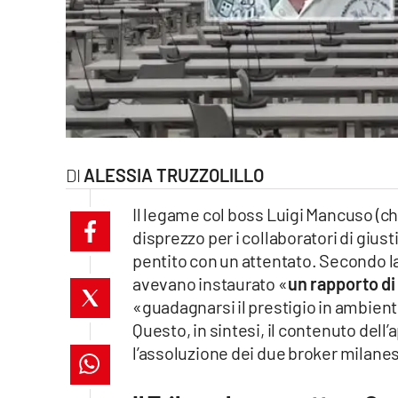
laconair.it
lacitymag.it
ilreggino.it
cosenzachannel.it
ALESSIA TRUZZOLILLO
ilvibonese.it
Il legame col boss Luigi Mancuso (che
disprezzo per i collaboratori di giusti
catanzarochannel.it
pentito con un attentato. Secondo l
lacapitalenews.it
avevano instaurato «
un rapporto di
«guadagnarsi il prestigio in ambien
Questo, in sintesi, il contenuto dell
App
l’assoluzione dei due broker milane
Android