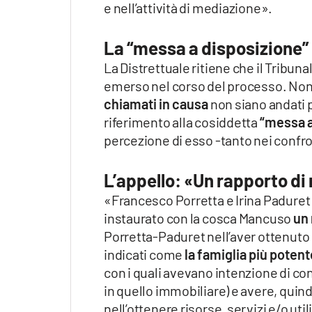
e nell’attività di mediazione».
La “messa a disposizione”
La Distrettuale ritiene che il Tribuna
emerso nel corso del processo. Nonos
chiamati in causa
non siano andati p
riferimento alla cosiddetta
“messa a
percezione di esso -tanto nei confr
L’appello: «Un rapporto di
«Francesco Porretta e Irina Paduret – 
instaurato con la cosca Mancuso
un 
Porretta-Paduret nell’aver ottenuto c
indicati come
la famiglia più poten
con i quali avevano intenzione di con
in quello immobiliare) e avere, quindi
nell’ottenere risorse, servizi e/o util