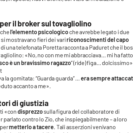
per il broker sul tovagliolino
anche
l’elemento psicologico
che avrebbe legato i due
si mostravano fieri dei vari
riconoscimenti del capo
 di una telefonata Poretta racconta a Paduret che il bo
ovagliolino: «No, no con me mi abbracciava… mi ha fatt
co è un bravissimo ragazzo
” (ride) figa… dolcissimo»
t
va la gomitata: “Guarda guarda” …
era sempre attaccat
eduto accanto a me».
ori di giustizia
ti «con
disprezzo
sulla figura del collaboratore di
ver parlato contro lo Zio, che inspiegabilmente – a loro
 per
metterlo a tacere
. Tali asserzioni venivano