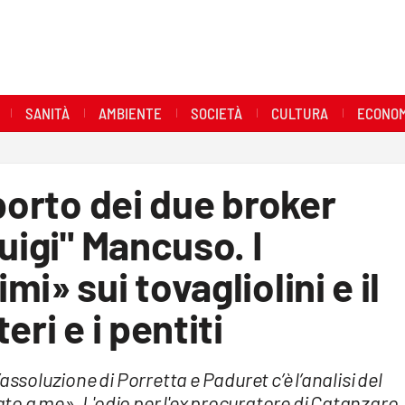
SANITÀ
AMBIENTE
SOCIETÀ
CULTURA
ECONOM
porto dei due broker
uigi" Mancuso. I
i» sui tovagliolini e il
ri e i pentiti
assoluzione di Porretta e Paduret c’è l’analisi del
o a me». L'odio per l'ex procuratore di Catanzaro