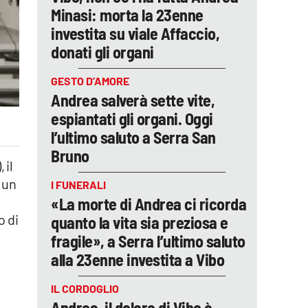
Minasi: morta la 23enne
investita su viale Affaccio,
donati gli organi
GESTO D’AMORE
Andrea salverà sette vite,
espiantati gli organi. Oggi
l’ultimo saluto a Serra San
Bruno
 il
e un
I FUNERALI
«La morte di Andrea ci ricorda
o di
quanto la vita sia preziosa e
fragile», a Serra l’ultimo saluto
alla 23enne investita a Vibo
IL CORDOGLIO
Andrea, il dolore di Vibo è