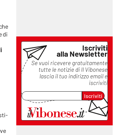
 che
 di
Iscriviti
i
alla Newsletter
Se vuoi ricevere gratuitamente
tutte le notizie di
Il Vibonese
lascia il tuo indirizzo email e
iscriviti
Iscriviti
sti-
ive