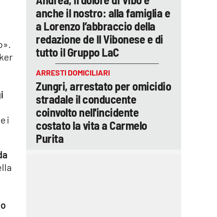
anche il nostro: alla famiglia e
a Lorenzo l’abbraccio della
redazione de Il Vibonese e di
o».
tutto il Gruppo LaC
oker
ARRESTI DOMICILIARI
Zungri, arrestato per omicidio
i
stradale il conducente
coinvolto nell'incidente
e i
costato la vita a Carmelo
Purita
da
lla
lo