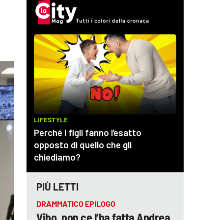
PIÙ LETTI
DRAMMATICO EPILOGO
Vibo, non ce l’ha fatta Andrea