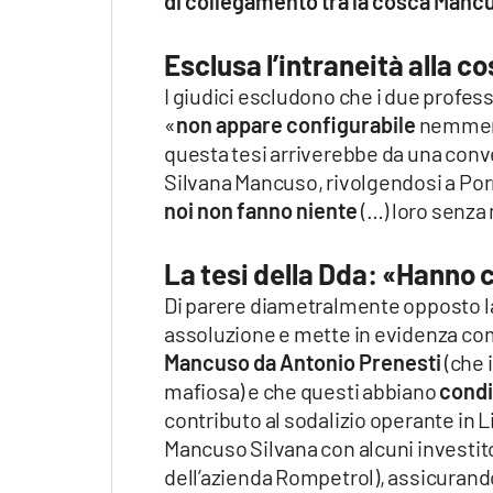
di collegamento tra la cosca Mancu
Esclusa l’intraneità alla c
I giudici escludono che i due profess
«
non appare configurabile
nemmeno
questa tesi arriverebbe da una conv
Silvana Mancuso, rivolgendosi a Porr
noi non fanno niente
(…) loro senza
La tesi della Dda: «Hanno 
Di parere diametralmente opposto la
assoluzione e mette in evidenza com
Mancuso da Antonio Prenesti
(che 
mafiosa) e che questi abbiano
condi
contributo al sodalizio operante in
Mancuso Silvana con alcuni investito
dell’azienda Rompetrol), assicurando 