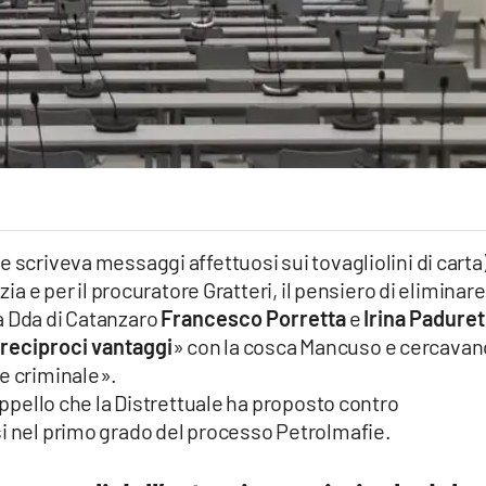
 scriveva messaggi affettuosi sui tovagliolini di carta),
zia e per il procuratore Gratteri, il pensiero di eliminar
a Dda di Catanzaro
Francesco Porretta
e
Irina Paduret
 reciproci vantaggi
» con la cosca Mancuso e cercavan
te criminale».
’appello che la Distrettuale ha proposto contro
si nel primo grado del processo Petrolmafie.