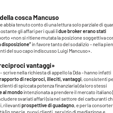
 della cosca Mancuso
le abbia tenuto conto di una lettura solo parziale di qua
tante gli affari per i quali
i due broker erano stati
orto «non si ritiene mutata la posizione soggettiva co
 disposizione”
in favore tanto del sodalizio – nella pie
onti del suo capo indiscusso Luigi Mancuso».
 reciproci vantaggi»
scrive nella richiesta di appello la Dda – hanno infatti
rapporto di reciproci, illeciti, vantaggi
, consistenti p
lienti di spiccata potenza finanziaria (da loro stessi
te al mondo
intenzionata a prendere il mercato italiano)
cludere svariati affari (sia nel settore dei carburanti c
, rilevanti
prospettive di guadagno
, e per la consorter
ità (in specie, nuovi clienti, servizio di mediazione e