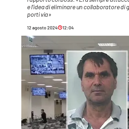
e l’idea di eliminare un collaboratore di 
Eventi
porti via»
Sport
12 agosto 2024
12:04
Streaming
LaC TV
Lac Network
LaC OnAir
LaC
Network
lacplay.it
lactv.it