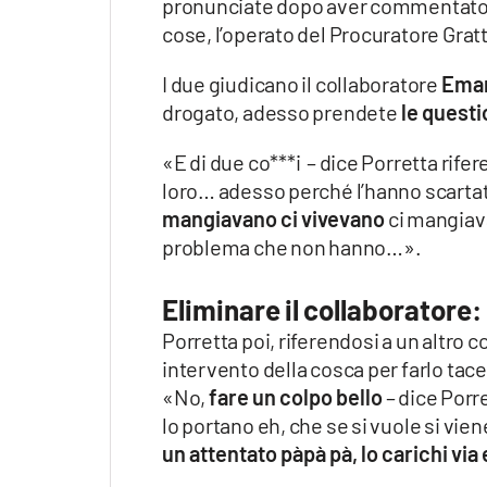
pronunciate dopo aver commentato al
cose, l’operato del Procuratore Gratt
I due giudicano il collaboratore
Eman
drogato, adesso prendete
le questi
«E di due co***i – dice Porretta rif
loro… adesso perché l’hanno scartati,
mangiavano ci vivevano
ci mangiava
problema che non hanno…».
Eliminare il collaboratore:
Porretta poi, riferendosi a un altro
intervento della cosca per farlo tac
«No,
fare un colpo bello
– dice Porr
lo portano eh, che se si vuole si vie
un attentato pàpà pà, lo carichi via e