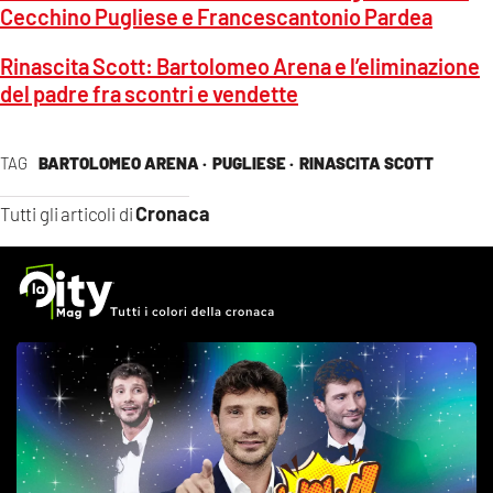
Cecchino Pugliese e Francescantonio Pardea
Rinascita Scott: Bartolomeo Arena e l’eliminazione
del padre fra scontri e vendette
TAG
BARTOLOMEO ARENA ·
PUGLIESE ·
RINASCITA SCOTT
Cronaca
Tutti gli articoli di