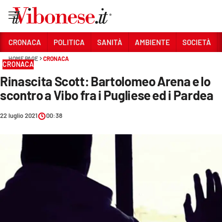
Vai
CRONACA
POLITICA
SANITÀ
AMBIENTE
SOCIETÀ
HOME PAGE
CRONACA
Sezioni
CRONACA
Rinascita Scott: Bartolomeo Arena e lo
CRONACA
scontro a Vibo fra i Pugliese ed i Pardea
POLITICA
22 luglio 2021
00:38
SANITÀ
AMBIENTE
SOCIETÀ
CULTURA
ECONOMIA E LAVORO