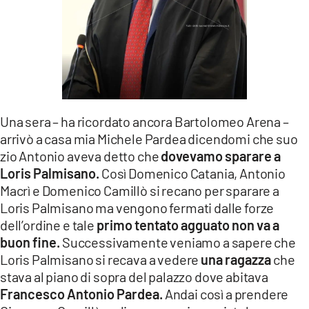
Una sera – ha ricordato ancora Bartolomeo Arena –
arrivò a casa mia Michele Pardea dicendomi che suo
zio Antonio aveva detto che
dovevamo sparare a
Loris Palmisano.
Così Domenico Catania, Antonio
Macrì e Domenico Camillò si recano per sparare a
Loris Palmisano ma vengono fermati dalle forze
dell’ordine e tale
primo tentato agguato non va a
buon fine.
Successivamente veniamo a sapere che
Loris Palmisano si recava a vedere
una ragazza
che
stava al piano di sopra del palazzo dove abitava
Francesco Antonio Pardea.
Andai così a prendere