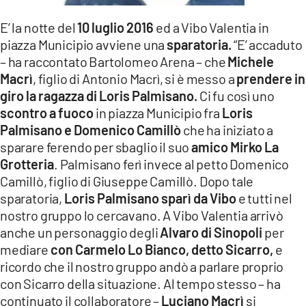
E’ la notte del
10 luglio 2016
ed a Vibo Valentia in
piazza Municipio avviene una
sparatoria.
“E’ accaduto
– ha raccontato Bartolomeo Arena – che
Michele
Macrì
, figlio di Antonio Macrì, si è messo a
prendere in
giro la ragazza di Loris Palmisano.
Ci fu così uno
scontro a fuoco
in piazza Municipio fra
Loris
Palmisano e Domenico Camillò
che ha iniziato a
sparare ferendo per sbaglio il suo
amico Mirko La
Grotteria
. Palmisano ferì invece al petto Domenico
Camillò, figlio di Giuseppe Camillò. Dopo tale
sparatoria,
Loris Palmisano sparì da Vibo
e tutti nel
nostro gruppo lo cercavano. A Vibo Valentia arrivò
anche un personaggio degli
Alvaro di Sinopoli
per
mediare
con Carmelo Lo Bianco, detto Sicarro,
e
ricordo che il nostro gruppo andò a parlare proprio
con Sicarro della situazione. Al tempo stesso – ha
continuato il collaboratore –
Luciano Macrì
si