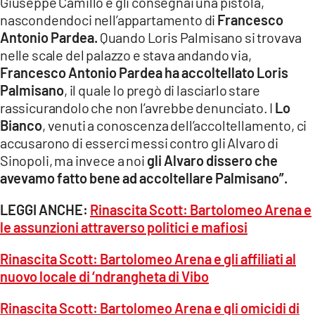
Giuseppe Camillò e gli consegnai una pistola,
nascondendoci nell’appartamento di
Francesco
Antonio Pardea.
Quando Loris Palmisano si trovava
nelle scale del palazzo e stava andando via,
Francesco Antonio Pardea ha accoltellato Loris
Palmisano
, il quale lo pregò di lasciarlo stare
rassicurandolo che non l’avrebbe denunciato. I
Lo
Bianco
, venuti a conoscenza dell’accoltellamento, ci
accusarono di esserci messi contro gli Alvaro di
Sinopoli, ma invece a noi
gli Alvaro dissero che
avevamo fatto bene ad accoltellare Palmisano”.
LEGGI ANCHE:
Rinascita Scott: Bartolomeo Arena e
le assunzioni attraverso politici e mafiosi
Rinascita Scott: Bartolomeo Arena e gli affiliati al
nuovo locale di ‘ndrangheta di Vibo
Rinascita Scott: Bartolomeo Arena e gli omicidi di