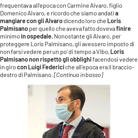
frequentava all’epoca con Carmine Alvaro, figlio
Domenico Alvaro, e ricordo che siamo andati
a
mangiare con gli Alvaro
dicendo loro che
Loris
Palmisano
per quello che aveva fatto doveva
finire
minimo
in ospedale.
Nonostante gli Alvaro, per
proteggere Loris Palmisano, gli avessero imposto di
non farsi vedere per un po’ di tempo a Vibo,
Loris
Palmisano non rispettò gli obblighi
facendosi vedere
in giro
con Luigi Federici
che all’epoca era il braccio-
destro di Palmisano.
[Continua in basso]