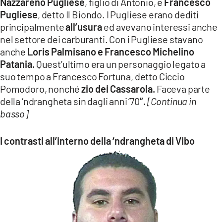
Nazzareno Pugliese
, figlio di Antonio, e
Francesco
Pugliese
, detto Il Biondo. I Pugliese erano dediti
principalmente
all’usura
ed avevano interessi anche
nel settore dei carburanti. Con i Pugliese stavano
anche
Loris Palmisano e Francesco Michelino
Patania.
Quest’ultimo era un personaggio legato a
suo tempo a Francesco Fortuna, detto Ciccio
Pomodoro, nonché
zio dei Cassarola.
Faceva parte
della ‘ndrangheta sin dagli anni ’70
”.
[Continua in
basso]
I contrasti all’interno della ‘ndrangheta di Vibo