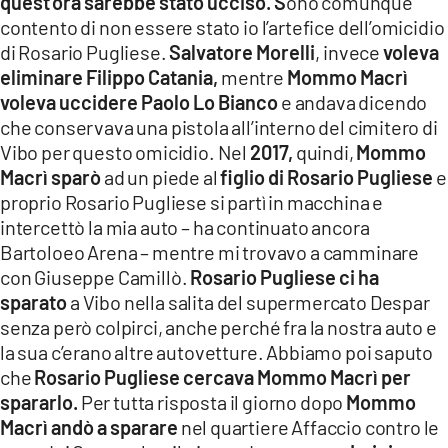
quest’ora sarebbe stato ucciso. S
ono comunque
contento di non essere stato io l’artefice dell’omicidio
di Rosario Pugliese.
Salvatore Morelli
, invece
voleva
eliminare Filippo Catania,
mentre
Mommo Macrì
voleva uccidere Paolo Lo Bianco
e andava dicendo
che conservava una pistola all’interno del cimitero di
Vibo per questo omicidio. Nel
2017,
quindi,
Mommo
Macrì sparò
ad un piede al
figlio di Rosario Pugliese
e
proprio Rosario Pugliese si partì in macchina e
intercettò la mia auto – ha continuato ancora
Bartoloeo Arena – mentre mi trovavo a camminare
con Giuseppe Camillò.
Rosario Pugliese ci ha
sparato
a Vibo nella salita del supermercato Despar
senza però colpirci, anche perché fra la nostra auto e
la sua c’erano altre autovetture. Abbiamo poi saputo
che
Rosario Pugliese cercava Mommo Macrì per
spararlo.
Per tutta risposta il giorno dopo
Mommo
Macrì
andò a sparare
nel quartiere Affaccio contro le