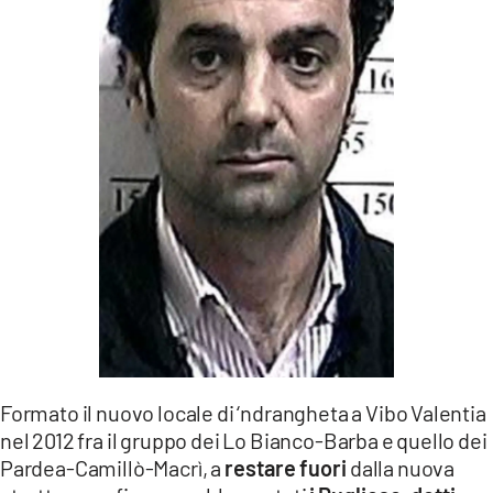
LACITYMAG.IT
ILREGGINO.IT
COSENZACHANNEL.IT
ILVIBONESE.IT
CATANZAROCHANNEL.IT
LACAPITALENEWS.IT
App
ANDROID
Formato il nuovo locale di ‘ndrangheta a Vibo Valentia
APPLE
nel 2012 fra il gruppo dei Lo Bianco-Barba e quello dei
Pardea-Camillò-Macrì, a
restare fuori
dalla nuova