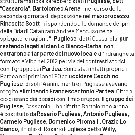
struttura mafiosa sarebbero stati
i Pugliese, detti
“Cassarola”.
Bartolomeo Arena
– nel corso della
seconda giornata di deposizione nel
maxiprocesso
Rinascita Scott
– rispondendo alle domande del pm
della Dda di Catanzaro Andrea Mancuso ne ha
spiegato le ragioni.
“I Pugliese
, detti Cassarola,
pur
restando legati al clan Lo Bianco-Barba
,
non
entrarono a far parte del nuovo locale
di ‘ndrangheta
formato a Vibo nel 2012 per via dei contrasti storici
con il gruppo dei
Pardea.
Sono stati infatti proprio i
Pardea nei primi anni ’80 ad
uccidere Cecchino
Pugliese
, di soli 14 anni, mentre i Pugliese avevano
reagito
eliminando Francescantonio Pardea.
Oltre a
ciò ci erano dei dissidi con il mio gruppo. Il
gruppo dei
Pugliese
, Cassarola, – ha riferito Bartolomeo Arena –
è costituito da
Rosario Pugliese, Antonio Pugliese,
Carmelo Pugliese, Domenico Piromalli, Orazio Lo
Bianco,
il figlio di Rosario Pugliese detto
Willy,