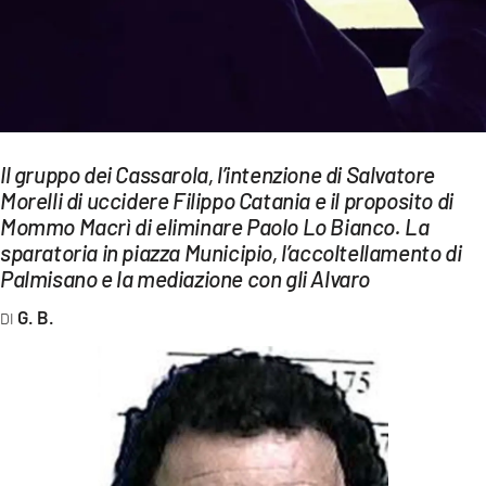
EVENTI
SPORT
Streaming
LAC TV
Il gruppo dei Cassarola, l’intenzione di Salvatore
Morelli di uccidere Filippo Catania e il proposito di
LAC NETWORK
Mommo Macrì di eliminare Paolo Lo Bianco. La
sparatoria in piazza Municipio, l’accoltellamento di
LAC ONAIR
Palmisano e la mediazione con gli Alvaro
G. B.
LaC
Network
LACPLAY.IT
LACTV.IT
LACONAIR.IT