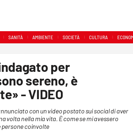
SANITÀ
AMBIENTE
SOCIETÀ
CULTURA
ECONOM
indagato per
sono sereno, è
te» - VIDEO
annunciato con un video postato sui social di aver
ima volta nella mia vita. È come se mi avessero
e persone coinvolte