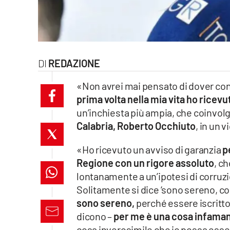
laconair.it
lacitymag.it
REDAZIONE
ilreggino.it
«Non avrei mai pensato di dover con
cosenzachannel.it
prima volta nella mia vita ho ricevu
un’inchiesta più ampia, che coinvolg
ilvibonese.it
Calabria, Roberto Occhiuto
, in un 
catanzarochannel.it
«Ho ricevuto un avviso di garanzia
p
lacapitalenews.it
Regione con un rigore assoluto
, c
lontanamente a un’ipotesi di corruz
Solitamente si dice ‘sono sereno, co
App
sono sereno,
perché essere iscritto
Android
dicono –
per me è una cosa infaman
cosa inverosimile che io possa esse