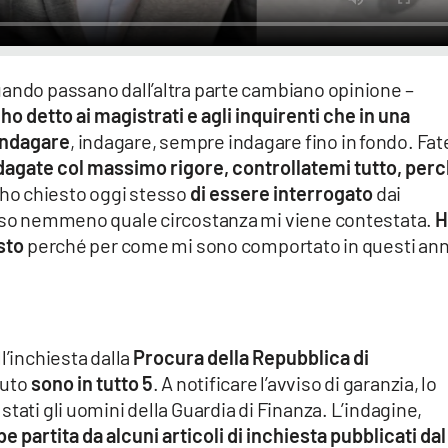
uando passano dall’altra parte cambiano opinione –
 ho detto ai magistrati e agli inquirenti che in una
indagare
, indagare, sempre indagare fino in fondo. Fate
dagate col massimo rigore, controllatemi tutto, per
, ho chiesto oggi stesso
di essere interrogato
dai
n so nemmeno quale circostanza mi viene contestata.
H
esto
perché per come mi sono comportato in questi ann
l’inchiesta dalla
Procura della Repubblica di
iuto
sono in tutto 5
. A notificare l’avviso di garanzia, lo
tati gli uomini della Guardia di Finanza. L’indagine,
e partita da alcuni articoli di inchiesta pubblicati dal