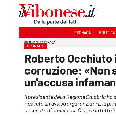
Sezioni
CRONACA
POLITICA
Cronaca
HOME PAGE
CRONACA
CRONACA
Politica
Roberto Occhiuto 
Sanità
corruzione: «Non 
Ambiente
un'accusa infaman
Società
Il presidente della Regione Calabria ha 
Cultura
ricevuto un avviso di garanzia: «È la pr
Economia e Lavoro
accusato di omicidio». Cinque in tutto l