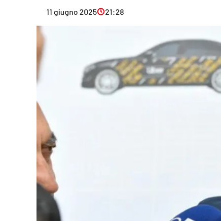
Eventi
11 giugno 2025
21:28
Sport
Streaming
LaC TV
Lac Network
LaC OnAir
LaC
Network
lacplay.it
lactv.it