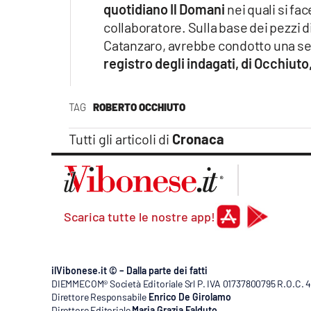
quotidiano Il Domani
nei quali si fa
collaboratore. Sulla base dei pezzi di
Catanzaro, avrebbe condotto una ser
registro degli indagati, di Occhiuto
TAG
ROBERTO OCCHIUTO
Tutti gli articoli di
Cronaca
Scarica tutte le nostre app!
ilVibonese.it © – Dalla parte dei fatti
DIEMMECOM® Società Editoriale Srl P. IVA 01737800795 R.O.C. 404
Direttore Responsabile
Enrico De Girolamo
Direttore Editoriale
Maria Grazia Falduto