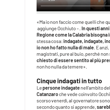
«Ma io non faccio come quelli che q
aggiunge Occhiuto – .
In questi anni
Regione come la Calabria bisogna 
stessa cosa:
indagate, indagate, in
io non ho fatto nulla di male
. E anzi
magistrati, pure al buio, perché no
chiesto di essere sentito al più pr
non ho nulla da temere».
Cinque indagati in tutto
Le
persone indagate
nell’ambito del
Catanzaro
che vede coinvolto Occh
scorso venerdì, al governatore sono s
secondo quanto si apprende,
sarebb