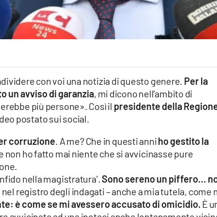
dividere con voi una notizia di questo genere.
Per la
to un avviso di garanzia
, mi dicono nell’ambito di
erebbe più persone». Così il
presidente della Region
video postato sui social.
er corruzione
. A me? Che in questi anni
ho gestito la
he non ho fatto mai niente che si avvicinasse pure
ione.
nfido nella magistratura’.
Sono sereno un piffero… n
 nel registro degli indagati – anche a mia tutela, come 
te: è come se mi avessero accusato di omicidio.
È u
re avvicinato ad una ipotesi anche lontanamente vicin