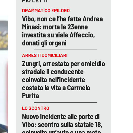
PIÙ LETTI
DRAMMATICO EPILOGO
Vibo, non ce l’ha fatta Andrea
Minasi: morta la 23enne
investita su viale Affaccio,
donati gli organi
ARRESTI DOMICILIARI
Zungri, arrestato per omicidio
stradale il conducente
coinvolto nell'incidente
costato la vita a Carmelo
Purita
LO SCONTRO
Nuovo incidente alle porte di
Vibo: scontro sulla statale 18,
coinvolte un’auto e una moto