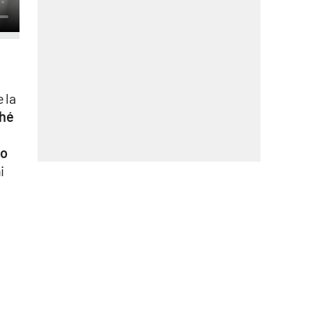
 la
ché
o
i