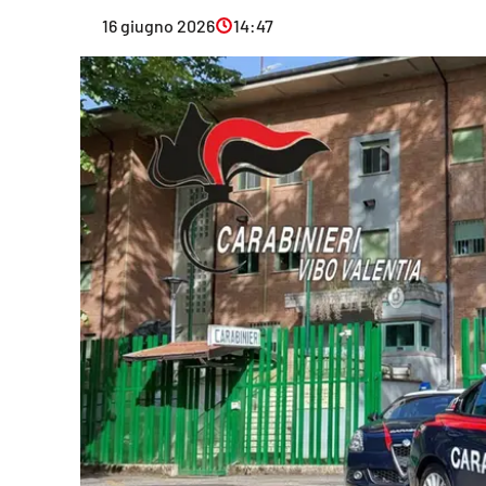
Eventi
16 giugno 2026
14:47
Sport
Streaming
LaC TV
Lac Network
LaC OnAir
LaC
Network
lacplay.it
lactv.it