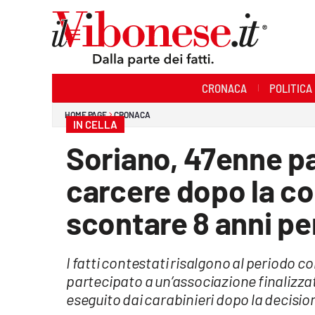
Sezioni
CRONACA
POLITICA
Cronaca
HOME PAGE
CRONACA
IN CELLA
Politica
Soriano, 47enne pa
Sanità
carcere dopo la co
Ambiente
scontare 8 anni per
Società
I fatti contestati risalgono al periodo c
Cultura
partecipato a un’associazione finalizzat
Economia e Lavoro
eseguito dai carabinieri dopo la decisi