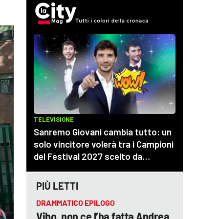
PIÙ LETTI
DRAMMATICO EPILOGO
Vibo, non ce l’ha fatta Andrea