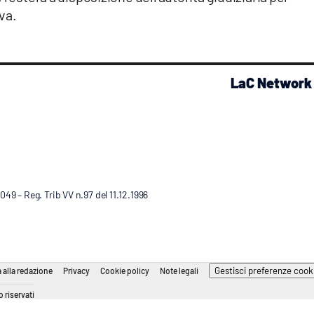
va.
LaC Network
9 – Reg. Trib VV n.97 del 11.12.1996
Gestisci preferenze cook
 alla redazione
Privacy
Cookie policy
Note legali
 riservati