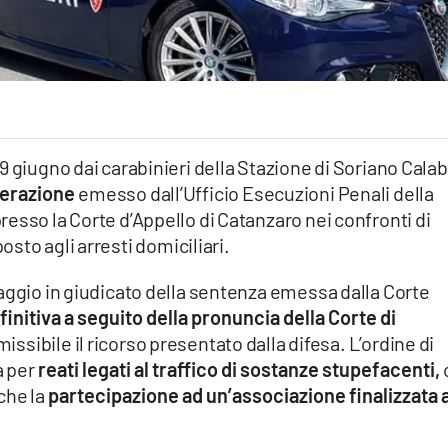
9 giugno dai carabinieri della Stazione di Soriano Cala
cerazione
emesso dall’Ufficio Esecuzioni Penali della
esso la Corte d’Appello di Catanzaro nei confronti di
posto agli arresti domiciliari.
aggio in giudicato della sentenza emessa dalla Corte
initiva a seguito della pronuncia della Corte di
issibile il ricorso presentato dalla difesa. L’ordine di
 per
reati legati al traffico di sostanze stupefacenti,
he la
partecipazione ad un’associazione finalizzata a