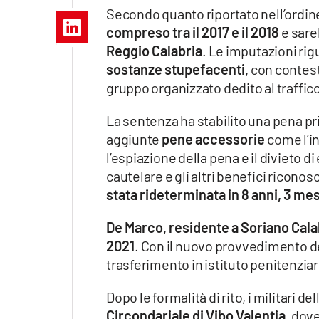
Apple
Secondo quanto riportato nell’ordine 
compreso tra il 2017 e il 2018
e sare
Reggio Calabria
. Le imputazioni ri
sostanze stupefacenti,
con contest
Vai
gruppo organizzato dedito al traffico
La sentenza ha stabilito una pena pr
aggiunte
pene accessorie
come l’in
l’espiazione della pena e il divieto d
cautelare e gli altri benefici riconos
stata rideterminata in 8 anni, 3 mesi
De Marco, residente a Soriano Calab
2021
. Con il nuovo provvedimento de
trasferimento in istituto penitenziar
Dopo le formalità di rito, i militar
Circondariale di Vibo Valentia,
dove 