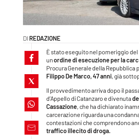
laconair.it
lacitymag.it
REDAZIONE
ilreggino.it
È stato eseguito nel pomeriggio del 
cosenzachannel.it
un
ordine di esecuzione per la car
Procura Generale della Repubblica pr
ilvibonese.it
Filippo De Marco, 47 anni
, già sotto
catanzarochannel.it
Il provvedimento arriva dopo il pass
lacapitalenews.it
d’Appello di Catanzaro e divenuta
def
Cassazione
, che ha dichiarato inamm
carcerazione riguarda una condanna
App
contestazioni che comprendono anc
Android
traffico illecito di droga.