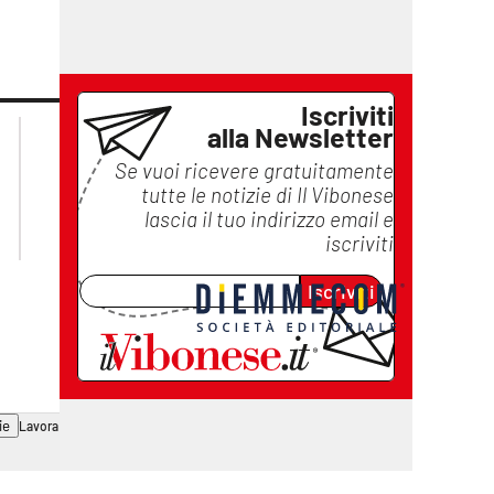
Iscriviti
lacplay.it
lacitymag.it
alla Newsletter
lactv.it
lacapitalenews.it
Se vuoi ricevere gratuitamente
laconair.it
ilreggino.it
tutte le notizie di
Il Vibonese
cosenzachannel.it
lascia il tuo indirizzo email e
catanzarochannel.it
iscriviti
Iscriviti
ie
Lavora con noi