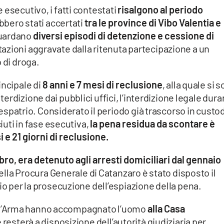
esecutivo, i fatti contestati
risalgono al periodo
bbero stati accertati
tra le province di Vibo Valentia e
guardano
diversi episodi di detenzione e cessione di
azioni aggravate dalla ritenuta partecipazione a un
 di droga.
incipale di
8 anni e 7 mesi di reclusione
, alla quale si 
terdizione dai pubblici uffici, l’interdizione legale dur
i espatrio. Considerato il periodo già trascorso in custo
ciuti in fase esecutiva,
la pena residua da scontare è
 e 21 giorni di reclusione.
ro, era detenuto agli arresti domiciliari dal gennaio
lla Procura Generale di Catanzaro è stato disposto il
io per la prosecuzione dell’espiazione della pena.
i dell’Arma hanno accompagnato l’uomo
alla Casa
resterà a disposizione dell’autorità giudiziaria per