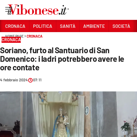
Vai
CRONACA
POLITICA
SANITÀ
AMBIENTE
SOCIETÀ
HOME PAGE
CRONACA
Sezioni
CRONACA
Soriano, furto al Santuario di San
CRONACA
Domenico: i ladri potrebbero avere le
POLITICA
ore contate
SANITÀ
4 febbraio 2024
07:11
AMBIENTE
SOCIETÀ
CULTURA
ECONOMIA E LAVORO