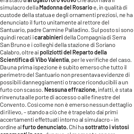
simulacro della
Madonna del Rosario
e, in qualità di
custode della statua e degli ornamenti preziosi, ne ha
denunciato il furto unitamente al rettore del
Santuario, padre Carmine Palladino. Sul posto si sono
quindi recati i
carabinieri
della Compagnia di Serra
San Bruno e i colleghi della stazione di Soriano
Calabro, oltre ai
poliziotti del Reparto della
Scientifica di Vibo Valentia
, per le verifiche del caso.
Da una prima ispezione è subito emerso che tutto il
perimetro del Santuario non presentava evidenze di
possibili danneggiamenti o tracce riconducibili a un
furto con scasso.
Nessuna effrazione,
infatti, è stata
rinvenuta alle porte di accesso o alle finestre del
Convento. Così come non è emerso nessun dettaglio
di rilievo, – stando a ciò che è trapelato dai primi
accertamenti effettuati intorno al simulacro – in
ordine al
furto denunciato.
Chi ha
sottratto i vistosi