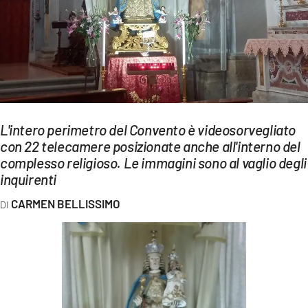
EVENTI
SPORT
Streaming
LAC TV
L'intero perimetro del Convento è videosorvegliato
LAC NETWORK
con 22 telecamere posizionate anche all'interno del
complesso religioso. Le immagini sono al vaglio degli
LAC ONAIR
inquirenti
LaC
CARMEN BELLISSIMO
Network
LACPLAY.IT
LACTV.IT
LACONAIR.IT