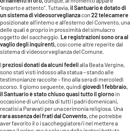
ornamenti in oro,
dunque, al momento appare
“esperto e attento”. Tuttavia,
il Santuario è dotato di
un sistema di videosorveglianza
con
22 telecamere
posizionate all’interno e all’esterno del Convento, una
delle quali è proprio in prossimità del simulacro
oggetto del saccheggio.
Le registrazioni sono ora al
vaglio degli inquirenti,
così come altre reperite dal
sistema di videosorveglianza del Comune.
I
preziosi donati da alcuni fedeli
alla Beata Vergine,
sono stati visti indosso alla statua – stando alle
testimonianze raccolte – fino alla sera di mercoledì
scorso. Il giorno seguente, quindi
giovedì 1 febbraio,
il Santuario è stato chiuso quasi tutto il giorno
in
occasione di un’uscita di tutti i padri domenicani,
recatisi a Paravati per una cerimonia religiosa. Una
rara assenza dei frati dal Convento,
che potrebbe
aver favorito il o i saccheggiatore/i nel mettere a
segno il colpo, ma è solo una delle ipotesi battuta