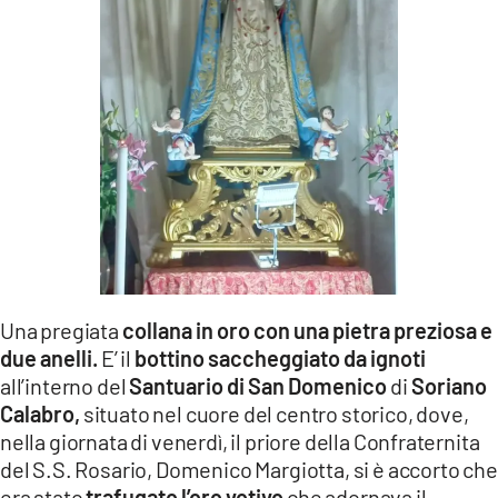
LACITYMAG.IT
ILREGGINO.IT
COSENZACHANNEL.IT
ILVIBONESE.IT
CATANZAROCHANNEL.IT
LACAPITALENEWS.IT
Una pregiata
collana in oro con una pietra preziosa e
App
due anelli.
E’ il
bottino saccheggiato da ignoti
ANDROID
all’interno del
Santuario di San Domenico
di
Soriano
Calabro,
situato nel cuore del centro storico, dove,
APPLE
nella giornata di venerdì, il priore della Confraternita
del S.S. Rosario, Domenico Margiotta, si è accorto che
era stato
trafugato l’oro votivo
che adornava il