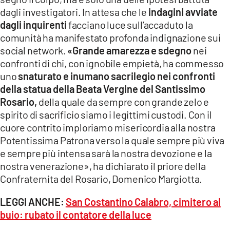
dagli investigatori. In attesa che le
indagini avviate
dagli inquirenti
facciano luce sull’accaduto la
comunità ha manifestato profonda indignazione sui
social network.
«Grande amarezza e sdegno
nei
confronti di chi, con ignobile empietà, ha commesso
uno
snaturato e inumano sacrilegio nei confronti
della statua della Beata Vergine del Santissimo
Rosario,
della quale da sempre con grande zelo e
spirito di sacrificio siamo i legittimi custodi. Con il
cuore contrito imploriamo misericordia alla nostra
Potentissima Patrona verso la quale sempre più viva
e sempre più intensa sarà la nostra devozione e la
nostra venerazione», ha dichiarato il priore della
Confraternita del Rosario, Domenico Margiotta.
LEGGI ANCHE:
San Costantino Calabro, cimitero al
buio: rubato il contatore della luce