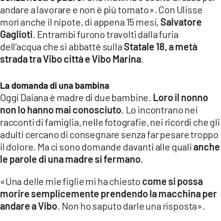
andare a lavorare e non è più tornato». Con Ulisse
morì anche il nipote, di appena 15 mesi,
Salvatore
Gaglioti
. Entrambi furono travolti dalla furia
dell’acqua che si abbatté sulla
Statale 18, a metà
strada tra Vibo città e Vibo Marina
.
La domanda di una bambina
Oggi Daiana è madre di due bambine.
Loro il nonno
non lo hanno mai conosciuto
. Lo incontrano nei
racconti di famiglia, nelle fotografie, nei ricordi che gli
adulti cercano di consegnare senza far pesare troppo
il dolore. Ma ci sono domande davanti alle quali
anche
le parole di una madre si fermano
.
«Una delle mie figlie mi ha chiesto
come si possa
morire semplicemente prendendo la macchina per
andare a Vibo
. Non ho saputo darle una risposta».