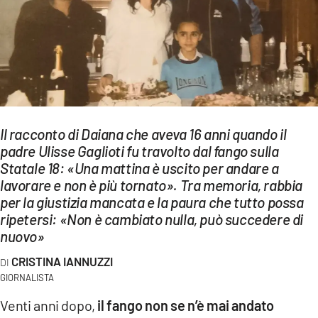
EVENTI
SPORT
Streaming
LAC TV
Il racconto di Daiana che aveva 16 anni quando il
LAC NETWORK
padre Ulisse Gaglioti fu travolto dal fango sulla
Statale 18: «Una mattina è uscito per andare a
LAC ONAIR
lavorare e non è più tornato». Tra memoria, rabbia
per la giustizia mancata e la paura che tutto possa
LaC
ripetersi: «Non è cambiato nulla, può succedere di
Network
nuovo»
LACPLAY.IT
CRISTINA IANNUZZI
LACTV.IT
GIORNALISTA
Venti anni dopo,
il fango non se n’è mai andato
LACONAIR.IT