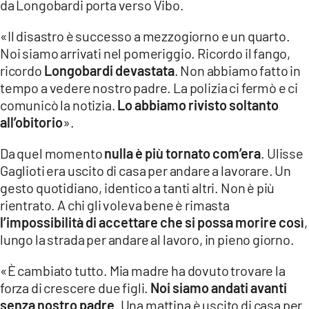
da Longobardi porta verso Vibo.
«Il disastro è successo a mezzogiorno e un quarto.
Noi siamo arrivati nel pomeriggio. Ricordo il fango,
ricordo
Longobardi devastata
. Non abbiamo fatto in
tempo a vedere nostro padre. La polizia ci fermò e ci
comunicò la notizia.
Lo abbiamo rivisto soltanto
all’obitorio
».
Da quel momento
nulla è più tornato com’era
. Ulisse
Gaglioti era uscito di casa per andare a lavorare. Un
gesto quotidiano, identico a tanti altri. Non è più
rientrato. A chi gli voleva bene è rimasta
l’impossibilità di accettare che si possa morire così
,
lungo la strada per andare al lavoro, in pieno giorno.
«È cambiato tutto. Mia madre ha dovuto trovare la
forza di crescere due figli.
Noi siamo andati avanti
senza nostro padre
. Una mattina è uscito di casa per