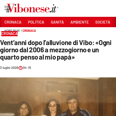
Vai
CRONACA
POLITICA
SANITÀ
AMBIENTE
SOCIETÀ
HOME PAGE
CRONACA
Sezioni
CRONACA
Vent’anni dopo l’alluvione di Vibo: «Ogni
CRONACA
giorno dal 2006 a mezzogiorno e un
POLITICA
quarto penso al mio papà»
SANITÀ
3 luglio 2026
04:15
AMBIENTE
SOCIETÀ
CULTURA
ECONOMIA E LAVORO