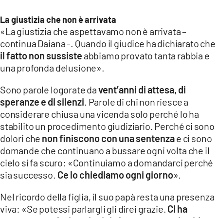
La giustizia che non è arrivata
«La giustizia che aspettavamo non è arrivata –
continua Daiana -. Quando il giudice ha dichiarato che
il fatto non sussiste
abbiamo provato tanta rabbia e
una profonda delusione».
Sono parole logorate da
vent’anni di attesa, di
speranze e di silenzi
. Parole di chi non riesce a
considerare chiusa una vicenda solo perché lo ha
stabilito un procedimento giudiziario. Perché ci sono
dolori che
non finiscono con una sentenza
e ci sono
domande che continuano a bussare ogni volta che il
cielo si fa scuro: «Continuiamo a domandarci perché
sia successo.
Ce lo chiediamo ogni giorno
».
Nel ricordo della figlia, il suo papà resta una presenza
viva: «Se potessi parlargli gli direi grazie.
Ci ha