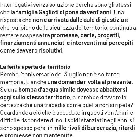
Interrogativi senza soluzione perché sono gli stessi
che
la famiglia Gaglioti si pone da vent’anni
. Una
risposta che
non è arrivata dalle aule di giustizia
e
che, sul piano della sicurezza del territorio, continua a
restare sospesa tra
promesse, carte, progetti,
finanziamenti annunciati e interventi mai percepiti
come davvero risolutivi
.
La ferita aperta del territorio
Perché l’anniversario del 3 luglio non è soltanto
memoria. È anche
una domanda rivolta al presente
.
Se una
bomba d’acqua simile dovesse abbattersi
oggi sullo stesso territorio
, ci sarebbe davvero la
certezza che una tragedia come quella non si ripeta?
Guardando a ciò che è accaduto in questi vent’anni, è
difficile rispondere di no. I soldi stanziati negli anni si
sono spesso persi in
mille rivoli di burocrazia, ritardi
e promesse non mantenute
.