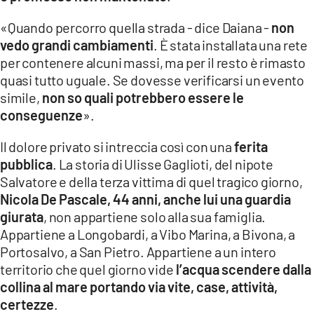
«Quando percorro quella strada - dice Daiana -
non
vedo grandi cambiamenti
. È stata installata una rete
per contenere alcuni massi, ma per il resto è rimasto
quasi tutto uguale. Se dovesse verificarsi un evento
simile,
non so quali potrebbero essere le
conseguenze
».
Il dolore privato si intreccia così con una
ferita
pubblica
. La storia di Ulisse Gaglioti, del nipote
Salvatore e della terza vittima di quel tragico giorno,
Nicola De Pascale, 44 anni, anche lui una guardia
giurata
, non appartiene solo alla sua famiglia.
Appartiene a Longobardi, a Vibo Marina, a Bivona, a
Portosalvo, a San Pietro. Appartiene a un intero
territorio che quel giorno vide
l’acqua scendere dalla
collina al mare portando via vite, case, attività,
certezze
.