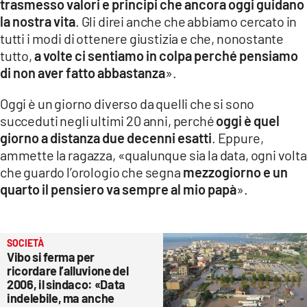
trasmesso valori e principi che ancora oggi guidano
la nostra vita
. Gli direi anche che abbiamo cercato in
tutti i modi di ottenere giustizia e che, nonostante
tutto,
a volte ci sentiamo in colpa perché pensiamo
di non aver fatto abbastanza
».
Oggi è un giorno diverso da quelli che si sono
succeduti negli ultimi 20 anni, perché
oggi è quel
giorno a distanza due decenni esatti
. Eppure,
ammette la ragazza, «qualunque sia la data, ogni volta
che guardo l’orologio che segna
mezzogiorno e un
quarto il pensiero va sempre al mio papà
».
SOCIETÀ
Vibo si ferma per
ricordare l’alluvione del
2006, il sindaco: «Data
indelebile, ma anche