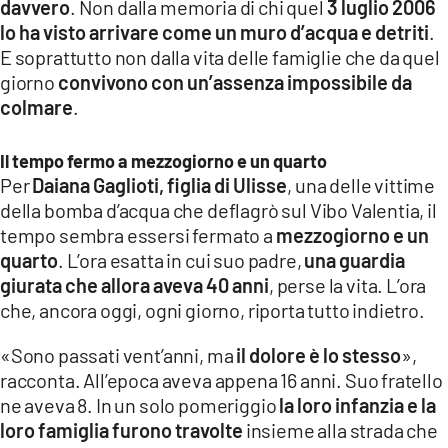
davvero
. Non dalla memoria di chi quel
3 luglio 2006
LACITYMAG.IT
lo ha visto arrivare come un muro d’acqua e detriti
.
E soprattutto non dalla vita delle famiglie che da quel
ILREGGINO.IT
giorno
convivono con un’assenza impossibile da
colmare
.
COSENZACHANNEL.IT
ILVIBONESE.IT
Il tempo fermo a mezzogiorno e un quarto
Per
Daiana Gaglioti, figlia di Ulisse
, una delle vittime
CATANZAROCHANNEL.IT
della bomba d’acqua che deflagrò sul Vibo Valentia, il
tempo sembra essersi fermato a
mezzogiorno e un
LACAPITALENEWS.IT
quarto
. L’ora esatta in cui suo padre,
una guardia
giurata che allora aveva 40 anni
, perse la vita. L’ora
App
che, ancora oggi, ogni giorno, riporta tutto indietro.
ANDROID
«Sono passati vent’anni, ma
il dolore è lo stesso
»,
APPLE
racconta. All’epoca aveva appena 16 anni. Suo fratello
ne aveva 8. In un solo pomeriggio
la loro infanzia e la
loro famiglia furono travolte
insieme alla strada che