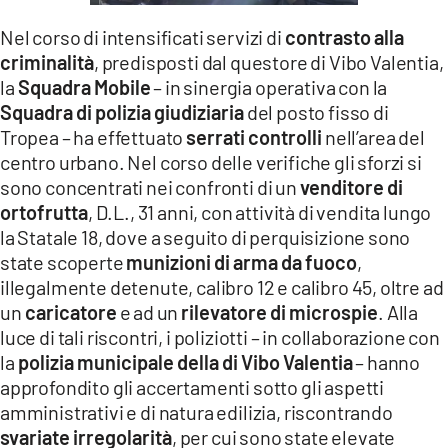
LACITYMAG.IT
Nel corso di intensificati servizi di
contrasto alla
criminalità
, predisposti dal questore di Vibo Valentia,
ILREGGINO.IT
la
Squadra Mobile
– in sinergia operativa con la
Squadra di polizia giudiziaria
del posto fisso di
COSENZACHANNEL.IT
Tropea – ha effettuato
serrati controlli
nell’area del
ILVIBONESE.IT
centro urbano. Nel corso delle verifiche gli sforzi si
sono concentrati nei confronti di un
venditore di
CATANZAROCHANNEL.IT
ortofrutta
, D.L., 31 anni, con attività di vendita lungo
la Statale 18, dove a seguito di perquisizione sono
LACAPITALENEWS.IT
state scoperte
munizioni di arma da fuoco
,
illegalmente detenute, calibro 12 e calibro 45, oltre ad
App
un
caricatore
e ad un
rilevatore di microspie
. Alla
ANDROID
luce di tali riscontri, i poliziotti – in collaborazione con
la
polizia municipale della di Vibo Valentia
– hanno
APPLE
approfondito gli accertamenti sotto gli aspetti
amministrativi e di natura edilizia, riscontrando
svariate irregolarità
, per cui sono state elevate