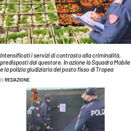
EVENTI
SPORT
Streaming
LAC TV
Intensificati i servizi di contrasto alla criminalità,
LAC NETWORK
predisposti dal questore. In azione la Squadra Mobile
e la polizia giudiziaria del posto fisso di Tropea
LAC ONAIR
REDAZIONE
LaC
Network
LACPLAY.IT
LACTV.IT
LACONAIR.IT