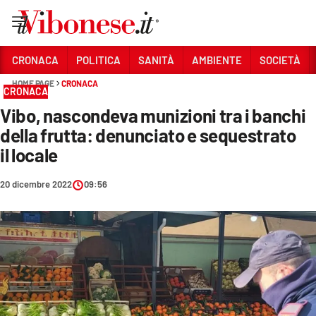
Vai
CRONACA
POLITICA
SANITÀ
AMBIENTE
SOCIETÀ
HOME PAGE
CRONACA
Sezioni
CRONACA
Vibo, nascondeva munizioni tra i banchi
CRONACA
della frutta: denunciato e sequestrato
POLITICA
il locale
SANITÀ
20 dicembre 2022
09:56
AMBIENTE
SOCIETÀ
CULTURA
ECONOMIA E LAVORO