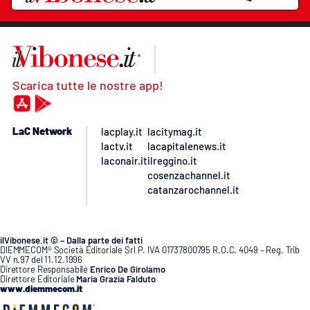
Scarica tutte le nostre app!
LaC Network
lacplay.it
lacitymag.it
lactv.it
lacapitalenews.it
laconair.it
ilreggino.it
cosenzachannel.it
catanzarochannel.it
ilVibonese.it © – Dalla parte dei fatti
DIEMMECOM® Società Editoriale Srl P. IVA 01737800795 R.O.C. 4049 – Reg. Trib
VV n.97 del 11.12.1996
Direttore Responsabile
Enrico De Girolamo
Direttore Editoriale
Maria Grazia Falduto
www.diemmecom.it