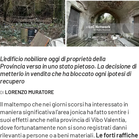
EVENTI
SPORT
Streaming
LAC TV
L’edificio nobiliare oggi di proprietà della
LAC NETWORK
Provincia versa in uno stato pietoso. La decisione di
metterlo in vendita che ha bloccato ogni ipotesi di
LAC ONAIR
recupero
LaC
LORENZO MURATORE
Network
Il maltempo che nei giorni scorsi ha interessato in
LACPLAY.IT
maniera significativa l’area jonica ha fatto sentire i
suoi effetti anche nella provincia di Vibo Valentia,
LACTV.IT
dove fortunatamente non si sono registrati danni
LACONAIR.IT
rilevanti a persone o a beni materiali.
Le forti raffiche