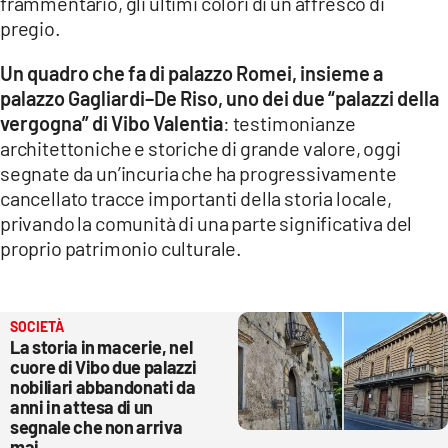
frammentario, gli ultimi colori di un affresco di
pregio.
Un quadro che fa di palazzo Romei, insieme a
palazzo Gagliardi–De Riso, uno dei due “palazzi della
vergogna” di Vibo Valentia
: testimonianze
architettoniche e storiche di grande valore, oggi
segnate da un’incuria che ha progressivamente
cancellato tracce importanti della storia locale,
privando la comunità di una parte significativa del
proprio patrimonio culturale.
SOCIETÀ
La storia in macerie, nel
cuore di Vibo due palazzi
nobiliari abbandonati da
anni in attesa di un
segnale che non arriva
mai