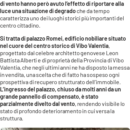
di vento hanno però avuto l’effetto di riportare alla
LACITYMAG.IT
luce una situazione di degrado
che da tempo
caratterizza uno dei luoghi storici più importanti del
ILREGGINO.IT
centro cittadino.
COSENZACHANNEL.IT
Si tratta di palazzo Romei, edificio nobiliare situato
ILVIBONESE.IT
nel cuore del centro storico di Vibo Valentia
,
progettato dal celebre architetto genovese Leon
CATANZAROCHANNEL.IT
Battista Alberti e di proprietà della Provincia di Vibo
Valentia, che negli ultimi anni ne ha disposto la messa
LACAPITALENEWS.IT
in vendita, una scelta che di fatto ha sospeso ogni
prospettiva di recupero strutturato dell’immobile.
App
L’ingresso del palazzo, chiuso da molti anni da un
grande pannello di compensato, è stato
ANDROID
parzialmente divelto dal vento
, rendendo visibile lo
APPLE
stato di profondo deterioramento in cui versa la
struttura.