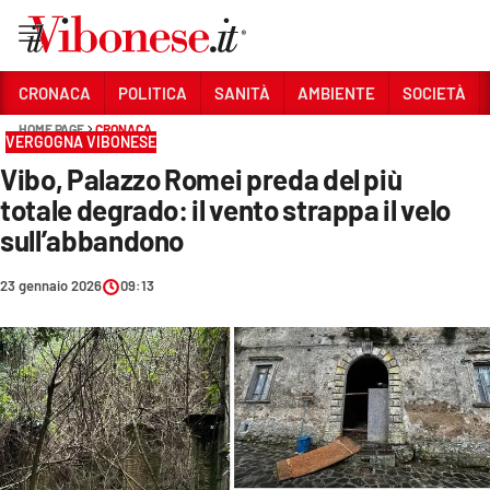
Vai
CRONACA
POLITICA
SANITÀ
AMBIENTE
SOCIETÀ
HOME PAGE
CRONACA
Sezioni
VERGOGNA VIBONESE
Vibo, Palazzo Romei preda del più
CRONACA
totale degrado: il vento strappa il velo
POLITICA
sull’abbandono
SANITÀ
23 gennaio 2026
09:13
AMBIENTE
SOCIETÀ
CULTURA
ECONOMIA E LAVORO