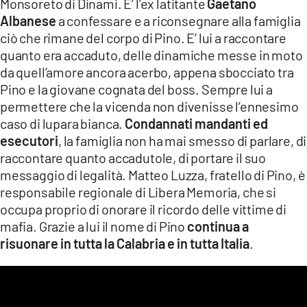
Monsoreto di Dinami. E’ l’ex latitante
Gaetano
Albanese
a confessare e a riconsegnare alla famiglia
ciò che rimane del corpo di Pino. E’ lui a raccontare
quanto era accaduto, delle dinamiche messe in moto
da quell’amore ancora acerbo, appena sbocciato tra
Pino e la giovane cognata del boss. Sempre lui a
permettere che la vicenda non divenisse l’ennesimo
caso di lupara bianca.
Condannati mandanti ed
esecutori
, la famiglia non ha mai smesso di parlare, di
raccontare quanto accadutole, di portare il suo
messaggio di legalità. Matteo Luzza, fratello di Pino, è
responsabile regionale di Libera Memoria, che si
occupa proprio di onorare il ricordo delle vittime di
mafia. Grazie a lui il nome di Pino
continua a
risuonare in tutta la Calabria e in tutta Italia
.