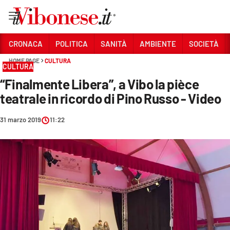
Vai
CRONACA
POLITICA
SANITÀ
AMBIENTE
SOCIETÀ
HOME PAGE
CULTURA
Sezioni
CULTURA
“Finalmente Libera”, a Vibo la pièce
CRONACA
teatrale in ricordo di Pino Russo - Video
POLITICA
31 marzo 2019
11:22
SANITÀ
AMBIENTE
SOCIETÀ
CULTURA
ECONOMIA E LAVORO