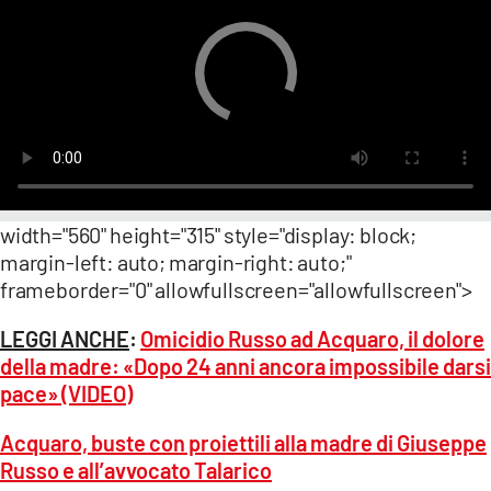
width="560" height="315" style="display: block;
margin-left: auto; margin-right: auto;"
frameborder="0" allowfullscreen="allowfullscreen">
LEGGI ANCHE
:
Omicidio Russo ad Acquaro, il dolore
della madre: «Dopo 24 anni ancora impossibile darsi
pace» (VIDEO)
Acquaro, buste con proiettili alla madre di Giuseppe
Russo e all’avvocato Talarico