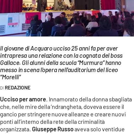
EVENTI
SPORT
Streaming
LAC TV
Il giovane di Acquaro ucciso 25 anni fa per aver
intrapresa una relazione con la cognata del boss
LAC NETWORK
Gallace. Gli alunni della scuola “Murmura” hanno
messo in scena l’opera nell'auditorium del liceo
LAC ONAIR
“Morelli”
REDAZIONE
LaC
Network
Ucciso per amore
. Innamorato della donna sbagliata
LACPLAY.IT
che, nelle mire della ‘ndrangheta, doveva essere il
gancio per stringere nuove alleanze e creare nuovi
LACTV.IT
ponti all’interno della rete della criminalità
organizzata.
Giuseppe Russo
aveva solo ventidue
LACONAIR.IT