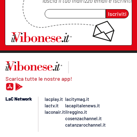
lascia il tuo indirizzo email e iscriviti
Iscriviti
Scarica tutte le nostre app!
LaC Network
lacplay.it
lacitymag.it
lactv.it
lacapitalenews.it
laconair.it
ilreggino.it
cosenzachannel.it
catanzarochannel.it