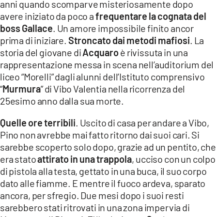
anni quando scomparve misteriosamente dopo
LACITYMAG.IT
avere iniziato da poco a
frequentare la cognata del
boss Gallace
. Un amore impossibile finito ancor
ILREGGINO.IT
prima di iniziare.
Stroncato dai metodi mafiosi
. La
storia del giovane di
Acquaro
è rivissuta in una
COSENZACHANNEL.IT
rappresentazione messa in scena nell’auditorium del
ILVIBONESE.IT
liceo “Morelli” dagli alunni dell’Istituto comprensivo
“
Murmura
” di Vibo Valentia nella ricorrenza del
CATANZAROCHANNEL.IT
25esimo anno dalla sua morte.
LACAPITALENEWS.IT
Quelle ore terribili
. Uscito di casa per andare a Vibo,
Pino non avrebbe mai fatto ritorno dai suoi cari. Si
App
sarebbe scoperto solo dopo, grazie ad un pentito, che
era stato
attirato in una trappola
, ucciso con un colpo
ANDROID
di pistola alla testa, gettato in una buca, il suo corpo
dato alle fiamme. E mentre il fuoco ardeva, sparato
APPLE
ancora, per sfregio. Due mesi dopo i suoi resti
sarebbero stati ritrovati in una zona impervia di