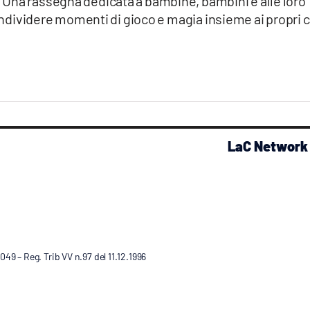
.
Una rassegna dedicata a bambine, bambini e alle loro
condividere momenti di gioco e magia insieme ai propri c
LaC Network
9 – Reg. Trib VV n.97 del 11.12.1996