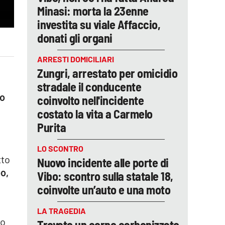
Minasi: morta la 23enne
investita su viale Affaccio,
donati gli organi
ARRESTI DOMICILIARI
Zungri, arrestato per omicidio
stradale il conducente
ro
coinvolto nell'incidente
costato la vita a Carmelo
Purita
LO SCONTRO
tto
Nuovo incidente alle porte di
po,
Vibo: scontro sulla statale 18,
coinvolte un’auto e una moto
LA TRAGEDIA
to
Trovato un corpo carbonizzato