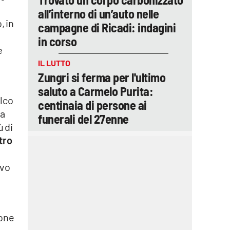
all’interno di un’auto nelle
, in
campagne di Ricadi: indagini
in corso
e
IL LUTTO
Zungri si ferma per l'ultimo
saluto a Carmelo Purita:
olco
centinaia di persone ai
ta
funerali del 27enne
ù di
tro
ivo
ione