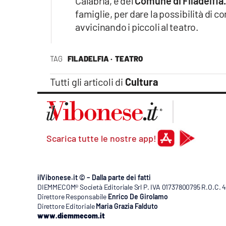
Calabria, e del
Comune di Filadelfia
famiglie, per dare la possibilità di 
avvicinando i piccoli al teatro.
TAG
FILADELFIA ·
TEATRO
Tutti gli articoli di
Cultura
Scarica tutte le nostre app!
ilVibonese.it © – Dalla parte dei fatti
DIEMMECOM® Società Editoriale Srl P. IVA 01737800795 R.O.C. 404
Direttore Responsabile
Enrico De Girolamo
Direttore Editoriale
Maria Grazia Falduto
www.diemmecom.it