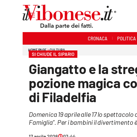
Sezioni
CRONACA
POLITICA
Cronaca
HOME PAGE
CULTURA
SI CHIUDE IL SIPARIO
Politica
Giangatto e la str
Sanità
pozione magica con
Ambiente
di Filadelfia
Società
Domenica 19 aprile alle 17 lo spettacolo 
Cultura
Famiglia”. Per i bambini il divertimento 
Economia e Lavoro
17 aprile 2026
07:44