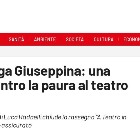
SANITÀ
AMBIENTE
SOCIETÀ
CULTURA
ECONOM
ega Giuseppina: una
tro la paura al teatro
di Luca Radaelli chiude la rassegna “A Teatro in
è assicurato