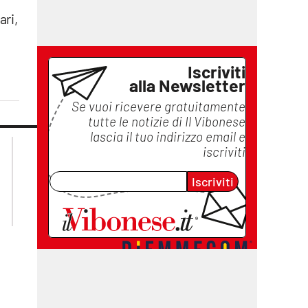
ari,
Iscriviti
alla Newsletter
Se vuoi ricevere gratuitamente
tutte le notizie di
Il Vibonese
lascia il tuo indirizzo email e
lacplay.it
lacitymag.it
iscriviti
lactv.it
lacapitalenews.it
laconair.it
ilreggino.it
Iscriviti
cosenzachannel.it
catanzarochannel.it