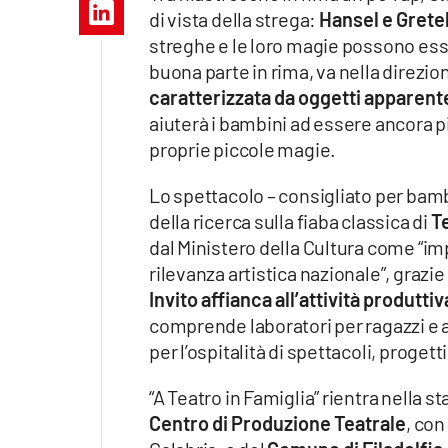
Apple
di vista della strega:
Hansel e Grete
streghe e le loro magie possono esser
buona parte in rima, va nella direzi
caratterizzata da oggetti apparen
Vai
aiuterà i bambini ad essere ancora pi
proprie piccole magie.
Lo spettacolo – consigliato per bambi
della ricerca sulla fiaba classica di
Te
dal Ministero della Cultura come “imp
rilevanza artistica nazionale”, grazie
Invito affianca all’attività produtti
comprende laboratori per ragazzi e ad
per l’ospitalità di spettacoli, progett
“A Teatro in Famiglia” rientra nella 
Centro di Produzione Teatrale
, con