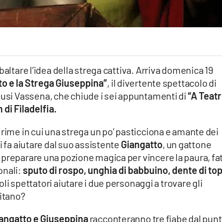
baltare l’idea della strega cattiva. Arriva domenica 19
to e la Strega Giuseppina”
, il divertente spettacolo di
iusi Vassena, che chiude i sei appuntamenti di
“A Teat
di Filadelfia.
 rime in cui una strega un po’ pasticciona e amante dei
si fa aiutare dal suo assistente
Giangatto
, un gattone
 preparare una pozione magica per vincere la paura, fa
onali:
sputo di rospo, unghia di babbuino, dente di to
oli spettatori aiutare i due personaggi a trovare gli
sitano?
angatto e Giuseppina
racconteranno tre fiabe dal pun