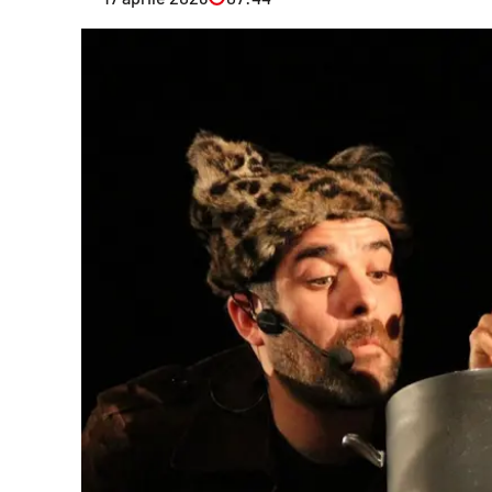
Eventi
Sport
Streaming
LaC TV
Lac Network
LaC OnAir
LaC
Network
lacplay.it
lactv.it