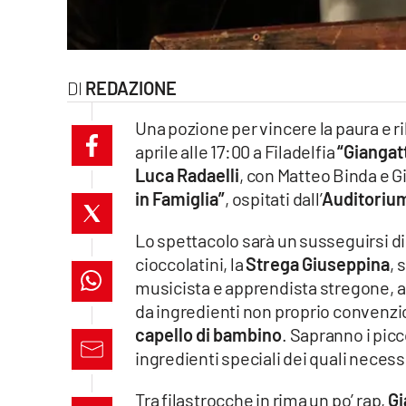
laconair.it
lacitymag.it
REDAZIONE
ilreggino.it
Una pozione per vincere la paura e ri
aprile alle 17:00 a Filadelfia
“Giangat
cosenzachannel.it
Luca Radaelli
, con Matteo Binda e G
in Famiglia”
, ospitati dall’
Auditorium 
ilvibonese.it
Lo spettacolo sarà un susseguirsi di
catanzarochannel.it
cioccolatini, la
Strega Giuseppina
, 
lacapitalenews.it
musicista e apprendista stregone, a
da ingredienti non proprio convenzi
capello di bambino
. Sapranno i picc
App
ingredienti speciali dei quali neces
Android
Tra filastrocche in rima un po’ rap,
Gi