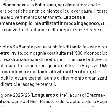
l, Biancaneve
e la
Baba Jaga
, per dimostrare che le
e benefiche e non c’è niente di cui aver paura. Il testo
one del divertimento scanzonato.
La scena è
temente semplici ma utilizzati in modo ingegnoso
, ch
ù coinvolti nella storia e nella preparazione di vere e
ni da 3 a 8 anni e per un pubblico di famiglie – va nel s
atro Invito
, compagnia costituita nel 1986, riconosciu
resa di produzione di Teatro per l’Infanzia e la Giovent
 alla sua attenzione nei riguardi del Teatro Ragazzi.
Tea
va una intensa e costante attività sul territorio
, che
ulti e letture teatrali, punto di riferimento organizzat
i didattici e rassegne teatrali.
stagione 2025/26
“Lo sguardo oltre”,
a cura di
Dracma -
 il sostegno del Mic – Ministero della Cultura, della Reg