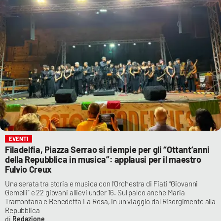
EVENTI
Filadelfia, Piazza Serrao si riempie per gli “Ottant’anni
della Repubblica in musica”: applausi per il maestro
Fulvio Creux
Una serata tra storia e musica con l’Orchestra di Fiati “Giovanni
Gemelli” e 22 giovani allievi under 16. Sul palco anche Maria
Tramontana e Benedetta La Rosa, in un viaggio dal Risorgimento alla
Repubblica
Redazione