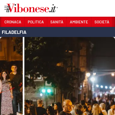
Vai
CRONACA
POLITICA
SANITÀ
AMBIENTE
SOCIETÀ
FILADELFIA
Sezioni
CRONACA
POLITICA
SANITÀ
AMBIENTE
SOCIETÀ
CULTURA
ECONOMIA E LAVORO