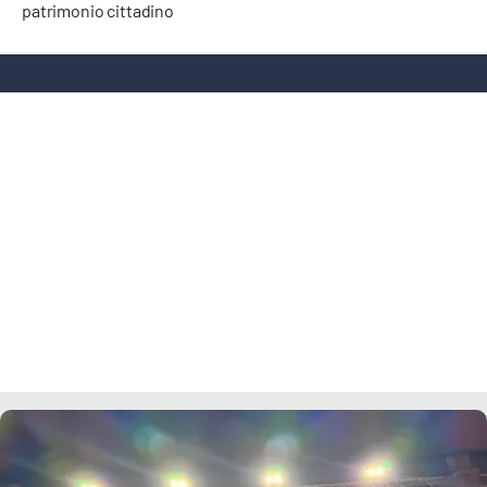
patrimonio cittadino
LACITYMAG.IT
ILREGGINO.IT
COSENZACHANNEL.IT
ILVIBONESE.IT
CATANZAROCHANNEL.IT
LACAPITALENEWS.IT
App
ANDROID
APPLE