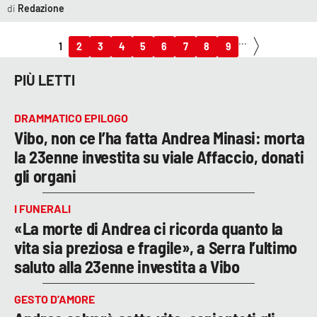
Redazione
...
1
2
3
4
5
6
7
8
9
PIÙ LETTI
DRAMMATICO EPILOGO
Vibo, non ce l’ha fatta Andrea Minasi: morta
la 23enne investita su viale Affaccio, donati
gli organi
I FUNERALI
«La morte di Andrea ci ricorda quanto la
vita sia preziosa e fragile», a Serra l’ultimo
saluto alla 23enne investita a Vibo
GESTO D’AMORE