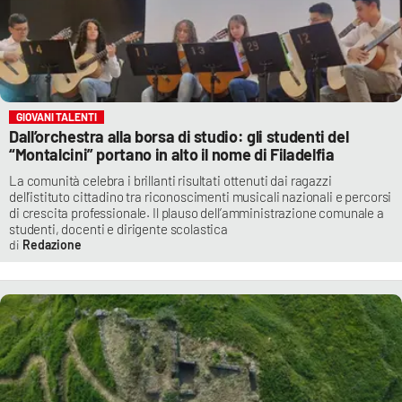
GIOVANI TALENTI
Dall’orchestra alla borsa di studio: gli studenti del
“Montalcini” portano in alto il nome di Filadelfia
La comunità celebra i brillanti risultati ottenuti dai ragazzi
dell’istituto cittadino tra riconoscimenti musicali nazionali e percorsi
di crescita professionale. Il plauso dell’amministrazione comunale a
studenti, docenti e dirigente scolastica
Redazione