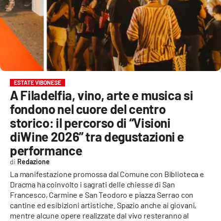
EVENTI
SPORT
Streaming
LAC TV
ESTATE VIBONESE
A Filadelfia, vino, arte e musica si
LAC NETWORK
fondono nel cuore del centro
LAC ONAIR
storico: il percorso di “Visioni
diWine 2026” tra degustazioni e
LaC
performance
Network
Redazione
LACPLAY.IT
La manifestazione promossa dal Comune con Biblioteca e
Dracma ha coinvolto i sagrati delle chiesse di San
LACTV.IT
Francesco, Carmine e San Teodoro e piazza Serrao con
cantine ed esibizioni artistiche. Spazio anche ai giovani,
LACONAIR.IT
mentre alcune opere realizzate dal vivo resteranno al