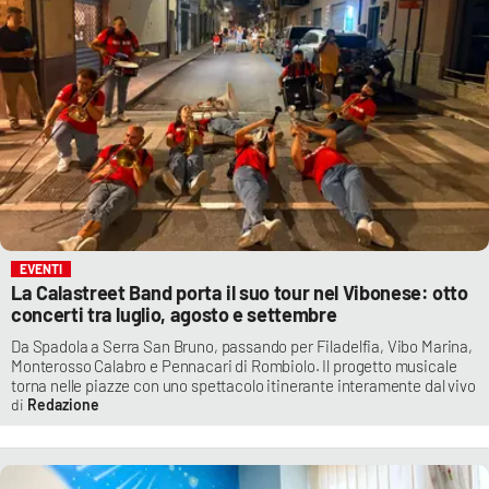
EVENTI
La Calastreet Band porta il suo tour nel Vibonese: otto
concerti tra luglio, agosto e settembre
Da Spadola a Serra San Bruno, passando per Filadelfia, Vibo Marina,
Monterosso Calabro e Pennacari di Rombiolo. Il progetto musicale
torna nelle piazze con uno spettacolo itinerante interamente dal vivo
Redazione