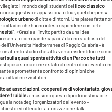
vilegiato il mondo degli studenti del
liceo classico
in un suggestivo e appassionato tour, quel che pensa
heologico urbano
di città e dintorni. Una platea fatta no
e i cittadini che hanno inteso rispondere con forte
onesità”
. «Grazie all’invito partito da una idea
 presentato con grande capacità da uno studioso del
re dell’Università Mediterranea di Reggio Calabria – è
o in un attento studio che, attraverso evidenti luci e ombr
ri sulla quasi spenta attività di un Parco che tutti
restigiosa storia e che è stato al centro di un evento ch
essante e promettente confronto di opinioni che
a cittadini e visitatori.
lto ad associazioni, cooperative di volontariato, giov
dere fruibile
al massimo questo tipo di inestimabile
ue la nota degli organizzatori dell’evento –
chiesto ed ottenuto l’autorizzazione dalla