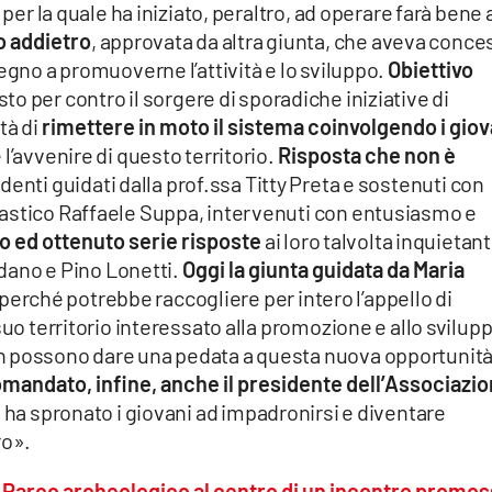
 per la quale ha iniziato, peraltro, ad operare farà bene 
o addietro
, approvata da altra giunta, che aveva conce
egno a promuoverne l’attività e lo sviluppo.
Obiettivo
sto per contro il sorgere di sporadiche iniziative di
tà di
rimettere in moto il sistema coinvolgendo i giov
l’avvenire di questo territorio.
Risposta che non è
udenti guidati dalla prof.ssa Titty Preta e sostenuti con
astico Raffaele Suppa, intervenuti con entusiasmo e
o ed ottenuto serie risposte
ai loro talvolta inquietant
udano e Pino Lonetti.
Oggi la giunta guidata da Maria
perché potrebbe raccogliere per intero l’appello di
suo territorio interessato alla promozione e allo svilup
n possono dare una pedata a questa nuova opportunità
comandato, infine, anche il presidente dell’Associazi
e ha spronato i giovani ad impadronirsi e diventare
uro».
del Parco archeologico al centro di un incontro promo