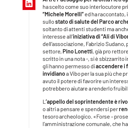
Apple
ha scelto come suo interlocutore pri
“Michele Morelli”
ed ha raccontato, 
sullo
stato di salute del Parco arc
soltanto di attenti studenti ma anch
Vai
interesse all’
iniziativa di “Ali di Vib
dell’associazione, Fabrizio Sudano,
settore,
Pino Lonetti
, già pro retto
scritto in una nota -, si è sbizzarrit
gli hanno permesso di
accendere i fa
invidiano
a Vibo per la sua più che p
avuto il potere di favorire un inter
potrebbero aiutare a renderlo fruibile 
L
’appello del soprintendente è rivo
o altri a pensare e spendersi per
ren
tesoro archeologico. «Forse – proseg
l’amministrazione comunale, che ha 