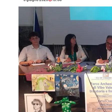
Eventi
Sport
Streaming
LaC TV
Lac Network
LaC OnAir
LaC
Network
lacplay.it
lactv.it