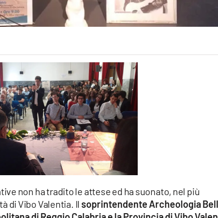
ive non ha tradito le attese ed ha suonato, nel più
tà di Vibo Valentia. Il
soprintendente Archeologia Bel
olitana di Reggio Calabria e la Provincia di Vibo Valen