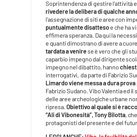
Soprintendenza di gestire l’attività e
rivedere la delibera di qualche ann
l’assegnazione di siti e aree con imp
puntualmente disatteso
e che ha vi
effimera speranza. Da qui la necessi
e quanti dimostrano di avere a cuore 
tardata a venire
se è vero che gli st
caparbio impegno dal dirigente scol
impegno nel dibattito, hanno
chiest
interrogativi, da parte di Fabrizio S
Limardo viene messa a dura prova
Fabrizio Sudano. Vibo Valentia ed il 
delle aree archeologiche urbane no
ripresa.
Obiettivo al quale si è rac
“Ali di Vibonesità”, Tony Bilotta
, ch
protagonisti del presente e del fut
LEGGI ANCHE:
Vibo, la fruibilità 