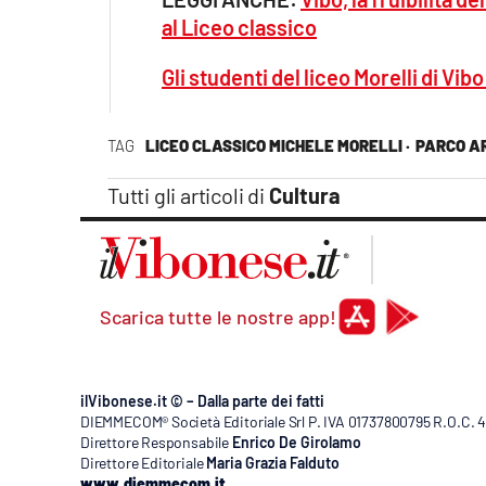
al Liceo classico
Gli studenti del liceo Morelli di V
TAG
LICEO CLASSICO MICHELE MORELLI ·
PARCO A
Tutti gli articoli di
Cultura
Scarica tutte le nostre app!
ilVibonese.it © – Dalla parte dei fatti
DIEMMECOM® Società Editoriale Srl P. IVA 01737800795 R.O.C. 404
Direttore Responsabile
Enrico De Girolamo
Direttore Editoriale
Maria Grazia Falduto
www.diemmecom.it