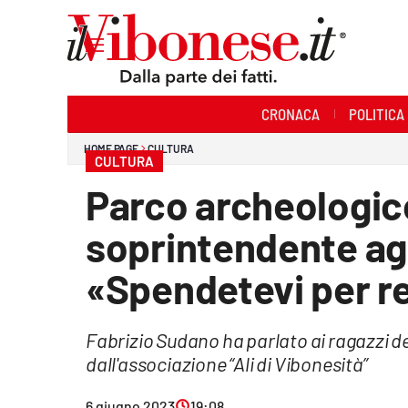
Sezioni
CRONACA
POLITICA
Cronaca
HOME PAGE
CULTURA
CULTURA
Politica
Parco archeologico 
Sanità
soprintendente agl
Ambiente
«Spendetevi per re
Società
Fabrizio Sudano ha parlato ai ragazzi de
Cultura
dall'associazione “Ali di Vibonesità”
Economia e Lavoro
6 giugno 2023
19:08