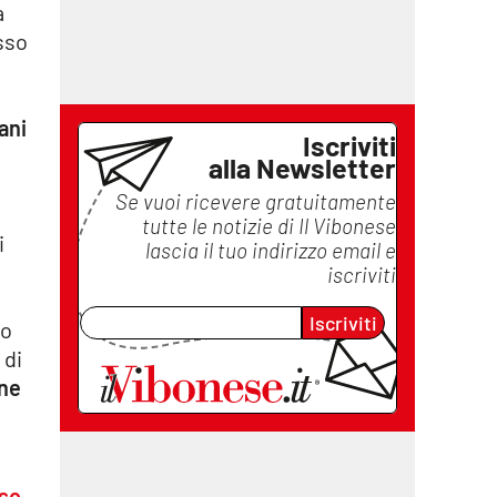
a
sso
ani
Iscriviti
alla Newsletter
Se vuoi ricevere gratuitamente
tutte le notizie di
Il Vibonese
i
lascia il tuo indirizzo email e
iscriviti
Iscriviti
po
 di
one
sso