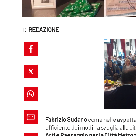
laconair.it
lacitymag.it
REDAZIONE
ilreggino.it
cosenzachannel.it
ilvibonese.it
catanzarochannel.it
lacapitalenews.it
App
Fabrizio Sudano
come nelle aspettat
Android
efficiente dei modi, la sveglia alla cit
Arti e Paesaggio per la Città Metrop