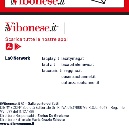
Scarica tutte le nostre app!
LaC Network
lacplay.it
lacitymag.it
lactv.it
lacapitalenews.it
laconair.it
ilreggino.it
cosenzachannel.it
catanzarochannel.it
ilVibonese.it © – Dalla parte dei fatti
DIEMMECOM® Società Editoriale Srl P. IVA 01737800795 R.O.C. 4049 – Reg. Trib
VV n.97 del 11.12.1996
Direttore Responsabile
Enrico De Girolamo
Direttore Editoriale
Maria Grazia Falduto
www.diemmecom.it