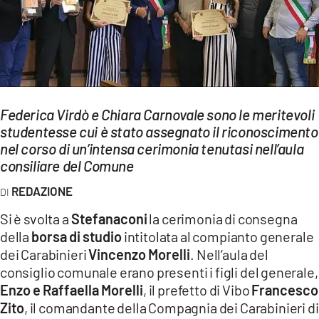
EVENTI
SPORT
Streaming
LAC TV
Federica Virdò e Chiara Carnovale sono le meritevoli
studentesse cui è stato assegnato il riconoscimento
LAC NETWORK
nel corso di un’intensa cerimonia tenutasi nell’aula
consiliare del Comune
LAC ONAIR
REDAZIONE
LaC
Si è svolta a
Stefanaconi
la cerimonia di consegna
Network
della
borsa di studio
intitolata al compianto generale
LACPLAY.IT
dei Carabinieri
Vincenzo Morelli
. Nell’aula del
consiglio comunale erano presenti i figli del generale,
LACTV.IT
Enzo e Raffaella Morelli
, il prefetto di Vibo
Francesco
Zito
, il comandante della Compagnia dei Carabinieri di
LACONAIR.IT