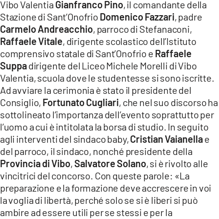
Vibo Valentia
Gianfranco Pino
, il comandante della
LACITYMAG.IT
Stazione di Sant’Onofrio
Domenico Fazzari
, padre
Carmelo Andreacchio
, parroco di Stefanaconi,
ILREGGINO.IT
Raffaele Vitale
, dirigente scolastico dell’Istituto
comprensivo statale di Sant’Onofrio e
Raffaele
COSENZACHANNEL.IT
Suppa
dirigente del Liceo Michele Morelli di Vibo
ILVIBONESE.IT
Valentia, scuola dove le studentesse si sono iscritte.
Ad avviare la cerimonia è stato il presidente del
CATANZAROCHANNEL.IT
Consiglio,
Fortunato Cugliari
, che nel suo discorso ha
sottolineato l’importanza dell’evento soprattutto per
LACAPITALENEWS.IT
l’uomo a cui è intitolata la borsa di studio. In seguito
agli interventi del sindaco baby,
Cristian Vaianella
e
App
del parroco, il sindaco, nonché presidente della
Provincia di Vibo
,
Salvatore Solano
, si è rivolto alle
ANDROID
vincitrici del concorso. Con queste parole: «La
APPLE
preparazione e la formazione deve accrescere in voi
la voglia di libertà, perché solo se si è liberi si può
ambire ad essere utili per se stessi e per la