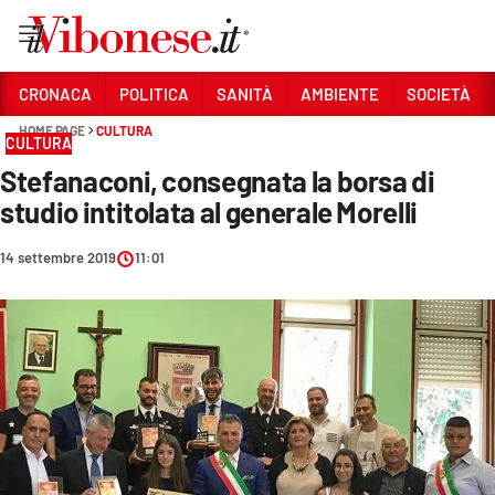
Vai
CRONACA
POLITICA
SANITÀ
AMBIENTE
SOCIETÀ
HOME PAGE
CULTURA
Sezioni
CULTURA
Stefanaconi, consegnata la borsa di
CRONACA
studio intitolata al generale Morelli
POLITICA
14 settembre 2019
11:01
SANITÀ
AMBIENTE
SOCIETÀ
CULTURA
ECONOMIA E LAVORO