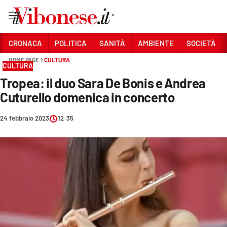
Vai
CRONACA
POLITICA
SANITÀ
AMBIENTE
SOCIETÀ
HOME PAGE
CULTURA
Sezioni
CULTURA
Tropea: il duo Sara De Bonis e Andrea
CRONACA
Cuturello domenica in concerto
POLITICA
24 febbraio 2023
12:35
SANITÀ
AMBIENTE
SOCIETÀ
CULTURA
ECONOMIA E LAVORO