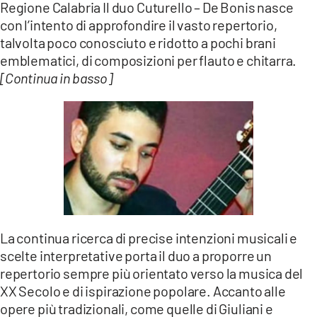
Regione Calabria Il duo Cuturello – De Bonis nasce
LACITYMAG.IT
con l’intento di approfondire il vasto repertorio,
talvolta poco conosciuto e ridotto a pochi brani
ILREGGINO.IT
emblematici, di composizioni per flauto e chitarra.
[Continua in basso]
COSENZACHANNEL.IT
ILVIBONESE.IT
CATANZAROCHANNEL.IT
LACAPITALENEWS.IT
App
ANDROID
La continua ricerca di precise intenzioni musicali e
scelte interpretative porta il duo a proporre un
APPLE
repertorio sempre più orientato verso la musica del
XX Secolo e di ispirazione popolare. Accanto alle
opere più tradizionali, come quelle di Giuliani e