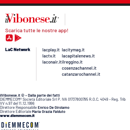
Scarica tutte le nostre app!
LaC Network
lacplay.it
lacitymag.it
lactv.it
lacapitalenews.it
laconair.it
ilreggino.it
cosenzachannel.it
catanzarochannel.it
ilVibonese.it © – Dalla parte dei fatti
DIEMMECOM® Società Editoriale Srl P. IVA 01737800795 R.O.C. 4049 – Reg. Trib
VV n.97 del 11.12.1996
Direttore Responsabile
Enrico De Girolamo
Direttore Editoriale
Maria Grazia Falduto
www.diemmecom.it