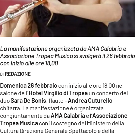
EVENTI
SPORT
Streaming
LAC TV
La manifestazione organizzata da AMA Calabria e
Associazione Tropea Musica si svolgerà il 26 febbraio
LAC NETWORK
con inizio alle ore 18,00
LAC ONAIR
REDAZIONE
Domenica 26 febbraio
con inizio alle ore 18,00 nel
LaC
salone dell
’Hotel Virgilio di Tropea
un concerto del
Network
duo
Sara De Bonis
, flauto –
Andrea Cuturello
,
LACPLAY.IT
chitarra. La manifestazione è organizzata
congiuntamente da
AMA Calabria
e l’
Associazione
LACTV.IT
Tropea Musica
con il sostegno del Ministero della
LACONAIR.IT
Cultura Direzione Generale Spettacolo e della