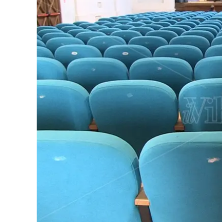
Eventi
Sport
Streaming
LaC TV
Lac Network
LaC OnAir
LaC
Network
lacplay.it
lactv.it