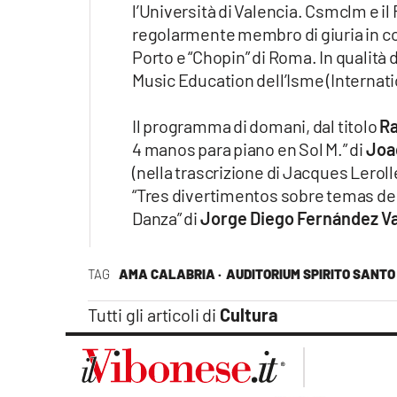
l’Università di Valencia. Csmclm e il
regolarmente membro di giuria in conc
Porto e “Chopin” di Roma. In qualità 
Music Education dell’Isme (Internati
Il programma di domani, dal titolo
Ra
4 manos para piano en Sol M.” di
Joa
(nella trascrizione di Jacques Leroll
“Tres divertimentos sobre temas de 
Danza” di
Jorge Diego Fernández Va
TAG
AMA CALABRIA ·
AUDITORIUM SPIRITO SANTO
Tutti gli articoli di
Cultura