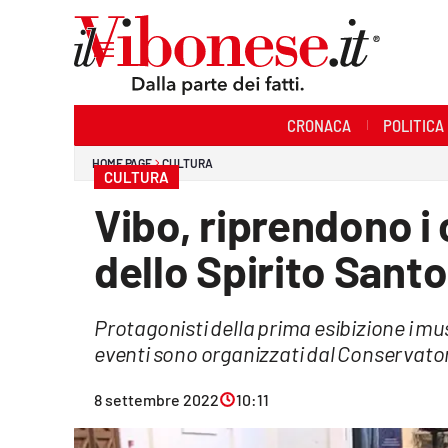
Sezioni
CRONACA
POLITICA
Cronaca
HOME PAGE
CULTURA
CULTURA
Politica
Vibo, riprendono i 
Sanità
dello Spirito Santo
Ambiente
Protagonisti della prima esibizione i mus
Società
eventi sono organizzati dal Conservato
Cultura
8 settembre 2022
10:11
Economia e Lavoro