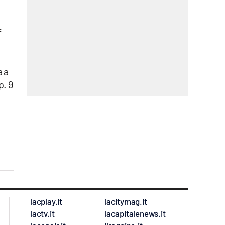
f
a a
p. 9
,
lacplay.it
lacitymag.it
lactv.it
lacapitalenews.it