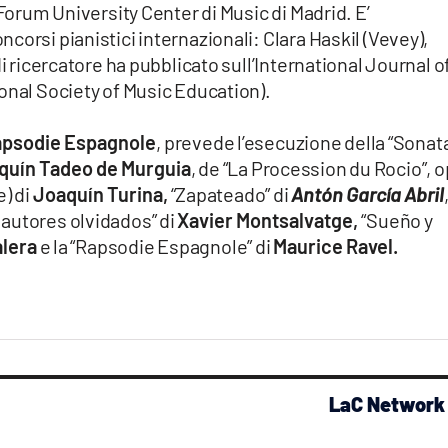
 Forum University Center di Music di Madrid. E’
orsi pianistici internazionali: Clara Haskil (Vevey),
di ricercatore ha pubblicato sull’International Journal o
onal Society of Music Education).
psodie Espagnole
, prevede l’esecuzione della “Sonat
quín Tadeo de Murguia
, de “La Procession du Rocio”, o
e) di
Joaquín Turina,
“Zapateado” di
Antón García Abril
autores olvidados” di
Xavier Montsalvatge,
“Sueño y
lera
e la “Rapsodie Espagnole” di
Maurice Ravel.
LaC Network