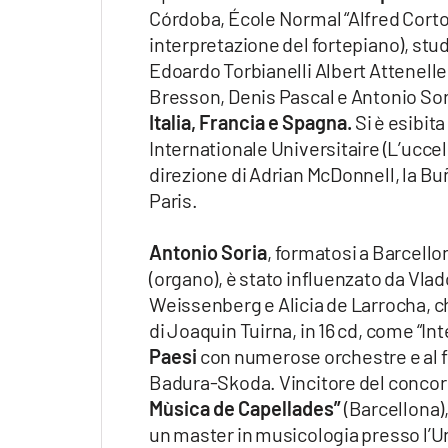
Córdoba, École Normal “Alfred Cortot
interpretazione del fortepiano), st
Edoardo Torbianelli Albert Attenelle
Bresson, Denis Pascal e Antonio Sori
Italia, Francia e Spagna.
Si è esibita
Internationale Universitaire (L’uccell
direzione di Adrian McDonnell, la Bu
Paris.
Antonio Soria
, formatosi a Barcell
(organo), è stato influenzato da Vl
Weissenberg e Alicia de Larrocha, ch
di Joaquin Tuirna, in 16 cd, come “Int
Paesi
con numerose orchestre e al fi
Badura-Skoda. Vincitore del concor
Mùsica de Capellades”
(Barcellona),
un master in musicologia presso l’Un