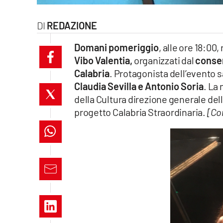
laconair.it
REDAZIONE
lacitymag.it
Domani pomeriggio
, alle ore 18:00,
Vibo Valentia,
organizzati dal
conser
ilreggino.it
Calabria
. Protagonista dell’evento s
cosenzachannel.it
Claudia Sevilla e Antonio Soria
. La
della Cultura direzione generale del
ilvibonese.it
progetto Calabria Straordinaria.
[Co
catanzarochannel.it
lacapitalenews.it
App
Android