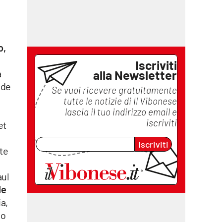
o,
Iscriviti
a
alla Newsletter
 de
Se vuoi ricevere gratuitamente
tutte le notizie di
Il Vibonese
lascia il tuo indirizzo email e
iscriviti
et
s
Iscriviti
rte
aul
de
ia,
so