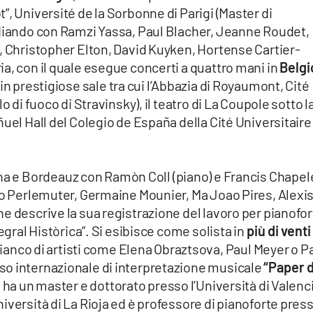
”, Université de la Sorbonne di Parigi (Master di
udiando con Ramzi Yassa, Paul Blacher, Jeanne Roudet,
, Christopher Elton, David Kuyken, Hortense Cartier-
a, con il quale esegue concerti a quattro mani in
Belgi
 in prestigiose sale tra cui l’Abbazia di Royaumont, Cité
o di fuoco di Stravinsky), il teatro di La Coupole sotto l
ñuel Hall del Colegio de España della Cité Universitaire
ona e Bordeauz con Ramòn Coll (piano) e Francis Chapel
ado Perlemuter, Germaine Mounier, Ma Joao Pires, Alexi
e descrive la sua registrazione del lavoro per pianofo
egral Històrica”. Si esibisce come solista in
più di venti
anco di artisti come Elena Obraztsova, Paul Meyer o P
so internazionale di interpretazione musicale
“Paper 
 ha un master e dottorato presso l’Università di Valenc
iversità di La Rioja ed è professore di pianoforte pres