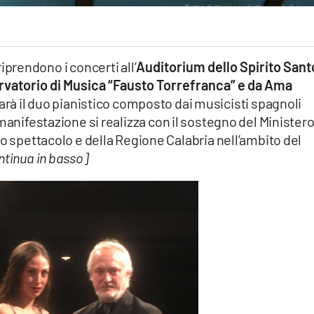
 riprendono i concerti all’
Auditorium dello Spirito Sant
vatorio di Musica “Fausto Torrefranca” e da Ama
arà il duo pianistico composto dai musicisti spagnoli
 manifestazione si realizza con il sostegno del Minister
lo spettacolo e della Regione Calabria nell’ambito del
ntinua in basso]