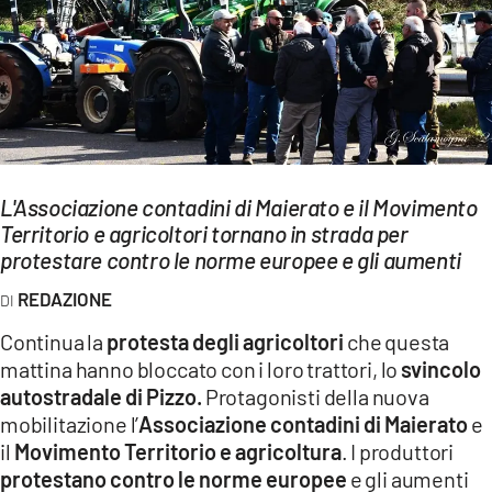
EVENTI
SPORT
Streaming
LAC TV
L'Associazione contadini di Maierato e il Movimento
LAC NETWORK
Territorio e agricoltori tornano in strada per
protestare contro le norme europee e gli aumenti
LAC ONAIR
REDAZIONE
LaC
Continua la
protesta degli agricoltori
che questa
Network
mattina hanno bloccato con i loro trattori, lo
svincolo
LACPLAY.IT
autostradale di Pizzo.
Protagonisti della nuova
mobilitazione l’
Associazione contadini di Maierato
e
LACTV.IT
il
Movimento Territorio e agricoltura
. I produttori
LACONAIR.IT
protestano contro le norme europee
e gli aumenti