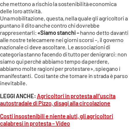
che mettono a rischio la sostenibilità economica
LACITYMAG.IT
delle loro attività.
Una mobilitazione, questa, nella quale gli agricoltori a
ILREGGINO.IT
puntano il dito anche contro chi dovrebbe
rappresentarli:
«Siamo stanchi –
hanno detto davanti
COSENZACHANNEL.IT
alle nostre telecamere nei giorni scorsi –, il governo
ILVIBONESE.IT
nazionale ci deve ascoltare. Le associazioni di
categoria stanno facendo di tutto per denigrarci: non
CATANZAROCHANNEL.IT
siamo qui perché abbiamo tempo da perdere,
abbiamo molte ragioni per protestare», spiegano i
LACAPITALENEWS.IT
manifestanti. Così tante che tornare in strada è parso
inevitabile.
App
LEGGI ANCHE:
Agricoltori in protesta all’uscita
ANDROID
autostradale di Pizzo, disagi alla circolazione
APPLE
Costi insostenibili e niente aiuti, gli agricoltori
calabresi in protesta – Video