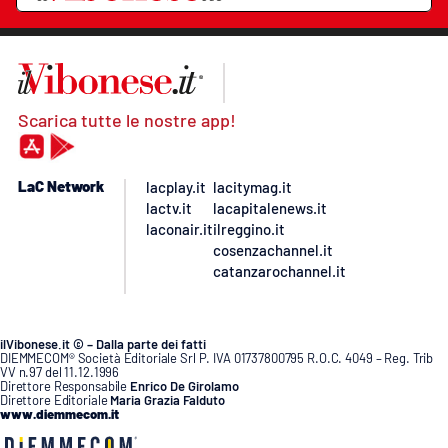
Scarica tutte le nostre app!
LaC Network
lacplay.it
lacitymag.it
lactv.it
lacapitalenews.it
laconair.it
ilreggino.it
cosenzachannel.it
catanzarochannel.it
ilVibonese.it © – Dalla parte dei fatti
DIEMMECOM® Società Editoriale Srl P. IVA 01737800795 R.O.C. 4049 – Reg. Trib
VV n.97 del 11.12.1996
Direttore Responsabile
Enrico De Girolamo
Direttore Editoriale
Maria Grazia Falduto
www.diemmecom.it