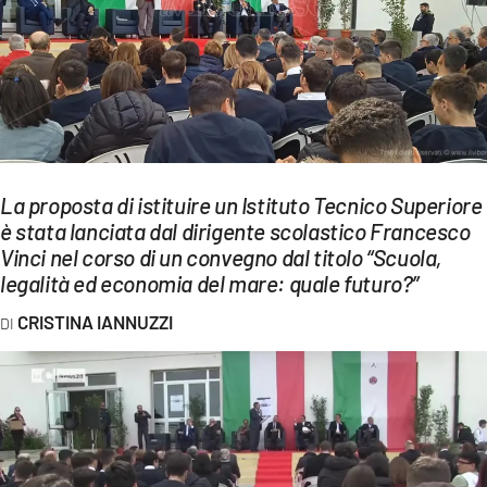
EVENTI
SPORT
Streaming
LAC TV
La proposta di istituire un Istituto Tecnico Superiore
LAC NETWORK
è stata lanciata dal dirigente scolastico Francesco
Vinci nel corso di un convegno dal titolo “Scuola,
LAC ONAIR
legalità ed economia del mare: quale futuro?”
LaC
CRISTINA IANNUZZI
Network
LACPLAY.IT
LACTV.IT
LACONAIR.IT