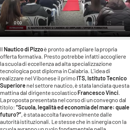
LACITYMAG.IT
ILREGGINO.IT
COSENZACHANNEL.IT
ILVIBONESE.IT
Il
Nautico di Pizzo
è pronto ad ampliare la propria
offerta formativa. Presto potrebbe infatti accogliere
CATANZAROCHANNEL.IT
la scuola di eccellenza ad alta specializzazione
LACAPITALENEWS.IT
tecnologica post diploma in Calabria. L’idea di
realizzare nel Vibonese il primo
ITS, Istituto Tecnico
Superiore
nel settore nautico, è stata lanciata questa
App
mattina dal dirigente scolastico
Francesco Vinci
.
ANDROID
La proposta presentata nel corso di un convegno dal
titolo:
“Scuola, legalità ed economia del mare: quale
APPLE
futuro?”
, è stata accolta favorevolmente dalle
autorità istituzionali. Le stesse che in sinergia con la
scuola avranno un ruolo fondamentale nella