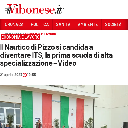
Vai
CRONACA
POLITICA
SANITÀ
AMBIENTE
SOCIETÀ
HOME PAGE
ECONOMIA E LAVORO
Sezioni
ECONOMIA E LAVORO
Il Nautico di Pizzo si candida a
CRONACA
diventare ITS, la prima scuola di alta
POLITICA
specializzazione – Video
SANITÀ
21 aprile 2023
19:55
AMBIENTE
SOCIETÀ
CULTURA
ECONOMIA E LAVORO