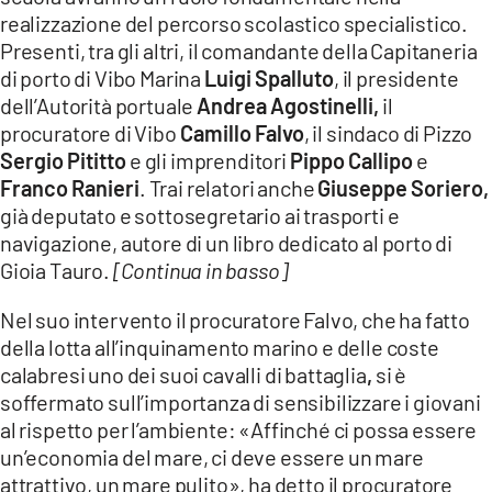
realizzazione del percorso scolastico specialistico.
Presenti, tra gli altri, il comandante della Capitaneria
di porto di Vibo Marina
Luigi Spalluto
, il presidente
dell’Autorità portuale
Andrea Agostinelli,
il
procuratore di Vibo
Camillo Falvo
, il sindaco di Pizzo
Sergio Pititto
e gli imprenditori
Pippo Callipo
e
Franco Ranieri
. Trai relatori anche
Giuseppe Soriero,
già deputato e sottosegretario ai trasporti e
navigazione, autore di un libro dedicato al porto di
Gioia Tauro.
[Continua in basso]
Nel suo intervento il procuratore Falvo, che ha fatto
della lotta all’inquinamento marino e delle coste
calabresi uno dei suoi cavalli di battaglia
,
si è
soffermato sull’importanza di sensibilizzare i giovani
al rispetto per l’ambiente: «Affinché ci possa essere
un’economia del mare, ci deve essere un mare
attrattivo, un mare pulito», ha detto il procuratore