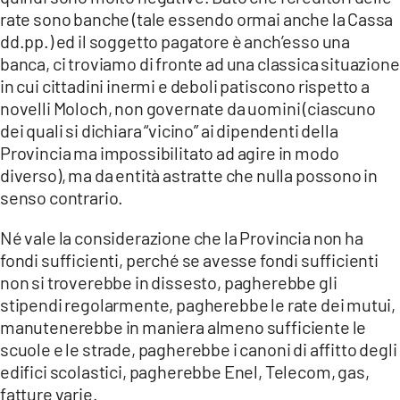
rate sono banche (tale essendo ormai anche la Cassa
dd.pp.) ed il soggetto pagatore è anch’esso una
banca, ci troviamo di fronte ad una classica situazione
in cui cittadini inermi e deboli patiscono rispetto a
novelli Moloch, non governate da uomini (ciascuno
dei quali si dichiara “vicino” ai dipendenti della
Provincia ma impossibilitato ad agire in modo
diverso), ma da entità astratte che nulla possono in
senso contrario.
Né vale la considerazione che la Provincia non ha
fondi sufficienti, perché se avesse fondi sufficienti
non si troverebbe in dissesto, pagherebbe gli
stipendi regolarmente, pagherebbe le rate dei mutui,
manutenerebbe in maniera almeno sufficiente le
scuole e le strade, pagherebbe i canoni di affitto degli
edifici scolastici, pagherebbe Enel, Telecom, gas,
fatture varie.