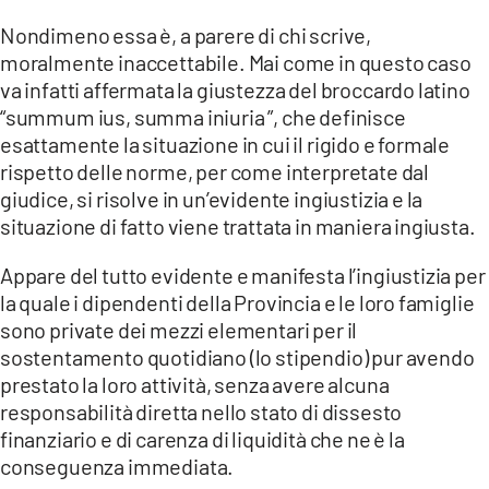
LACITYMAG.IT
Nondimeno essa è, a parere di chi scrive,
moralmente inaccettabile. Mai come in questo caso
ILREGGINO.IT
va infatti affermata la giustezza del broccardo latino
“summum ius, summa iniuria ”, che definisce
COSENZACHANNEL.IT
esattamente la situazione in cui il rigido e formale
ILVIBONESE.IT
rispetto delle norme, per come interpretate dal
giudice, si risolve in un’evidente ingiustizia e la
CATANZAROCHANNEL.IT
situazione di fatto viene trattata in maniera ingiusta.
LACAPITALENEWS.IT
Appare del tutto evidente e manifesta l’ingiustizia per
la quale i dipendenti della Provincia e le loro famiglie
App
sono private dei mezzi elementari per il
sostentamento quotidiano (lo stipendio) pur avendo
ANDROID
prestato la loro attività, senza avere alcuna
responsabilità diretta nello stato di dissesto
APPLE
finanziario e di carenza di liquidità che ne è la
conseguenza immediata.