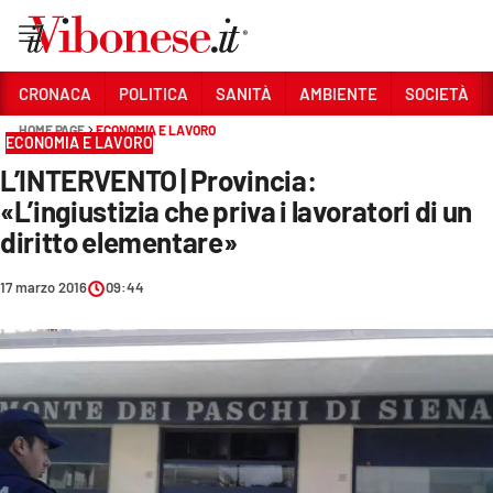
Vai
CRONACA
POLITICA
SANITÀ
AMBIENTE
SOCIETÀ
HOME PAGE
ECONOMIA E LAVORO
Sezioni
ECONOMIA E LAVORO
L’INTERVENTO | Provincia:
CRONACA
«L’ingiustizia che priva i lavoratori di un
POLITICA
diritto elementare»
SANITÀ
17 marzo 2016
09:44
AMBIENTE
SOCIETÀ
CULTURA
ECONOMIA E LAVORO