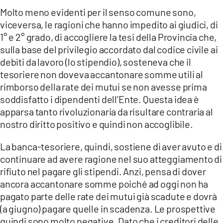
Molto meno evidenti per il senso comune sono,
viceversa, le ragioni che hanno impedito ai giudici, di
1° e 2° grado, di accogliere la tesi della Provincia che,
sulla base del privilegio accordato dal codice civile ai
debiti da lavoro (lo stipendio), sosteneva che il
tesoriere non doveva accantonare somme utili al
rimborso della rate dei mutui se non avesse prima
soddisfatto i dipendenti dell’Ente. Questa idea è
apparsa tanto rivoluzionaria da risultare contraria al
nostro diritto positivo e quindi non accoglibile.
La banca-tesoriere, quindi, sostiene di aver avuto e di
continuare ad avere ragione nel suo atteggiamento di
rifiuto nel pagare gli stipendi. Anzi, pensa di dover
ancora accantonare somme poiché ad oggi non ha
pagato parte delle rate dei mutui già scadute e dovrà
(a giugno) pagare quelle in scadenza. Le prospettive
quindi sono molto negative. Dato che i creditori delle