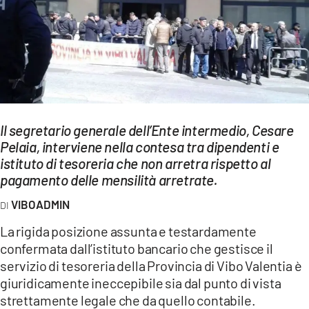
EVENTI
SPORT
Streaming
LAC TV
Il segretario generale dell’Ente intermedio, Cesare
LAC NETWORK
Pelaia, interviene nella contesa tra dipendenti e
istituto di tesoreria che non arretra rispetto al
LAC ONAIR
pagamento delle mensilità arretrate.
LaC
VIBOADMIN
Network
La rigida posizione assunta e testardamente
LACPLAY.IT
confermata dall’istituto bancario che gestisce il
servizio di tesoreria della Provincia di Vibo Valentia è
LACTV.IT
giuridicamente ineccepibile sia dal punto di vista
LACONAIR.IT
strettamente legale che da quello contabile.