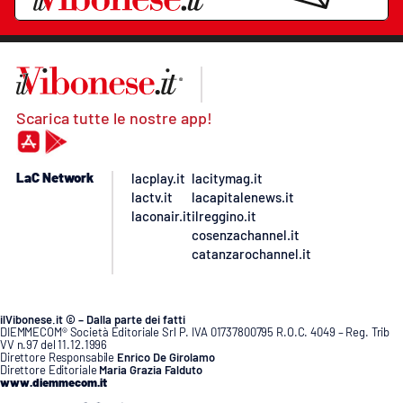
Scarica tutte le nostre app!
LaC Network
lacplay.it
lacitymag.it
lactv.it
lacapitalenews.it
laconair.it
ilreggino.it
cosenzachannel.it
catanzarochannel.it
ilVibonese.it © – Dalla parte dei fatti
DIEMMECOM® Società Editoriale Srl P. IVA 01737800795 R.O.C. 4049 – Reg. Trib
VV n.97 del 11.12.1996
Direttore Responsabile
Enrico De Girolamo
Direttore Editoriale
Maria Grazia Falduto
www.diemmecom.it