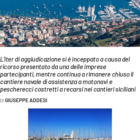
EVENTI
SPORT
Streaming
LAC TV
L’iter di aggiudicazione si è inceppato a causa del
LAC NETWORK
ricorso presentato da una delle imprese
partecipanti, mentre continua a rimanere chiuso il
LAC ONAIR
cantiere navale di assistenza a motonavi e
pescherecci costretti a recarsi nei cantieri siciliani
LaC
Network
GIUSEPPE ADDESI
LACPLAY.IT
LACTV.IT
LACONAIR.IT