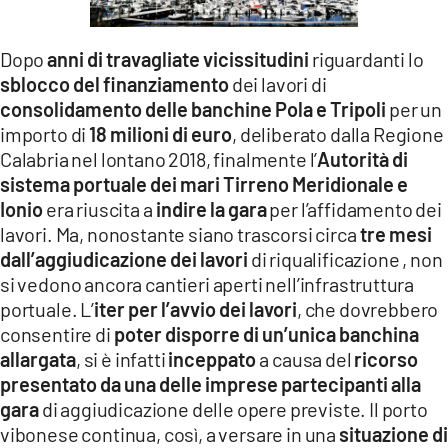
LACITYMAG.IT
Dopo
anni di travagliate vicissitudini
riguardanti lo
ILREGGINO.IT
sblocco del finanziamento
dei lavori di
consolidamento delle banchine Pola e Tripoli
per un
COSENZACHANNEL.IT
importo di
18 milioni di euro
, deliberato dalla Regione
ILVIBONESE.IT
Calabria nel lontano 2018, finalmente l’
Autorità di
sistema portuale dei mari Tirreno Meridionale e
CATANZAROCHANNEL.IT
Ionio
era riuscita a
indire la gara
per l’affidamento dei
lavori. Ma, nonostante siano trascorsi circa
tre mesi
LACAPITALENEWS.IT
dall’aggiudicazione dei lavori
di riqualificazione , non
si vedono ancora cantieri aperti nell’infrastruttura
App
portuale. L’
iter per l’avvio dei lavori
, che dovrebbero
consentire di
poter disporre di un’unica banchina
ANDROID
allargata
, si è infatti
inceppato
a causa del
ricorso
APPLE
presentato da una delle imprese partecipanti alla
gara
di aggiudicazione delle opere previste. Il porto
vibonese continua, così, a versare in una
situazione di