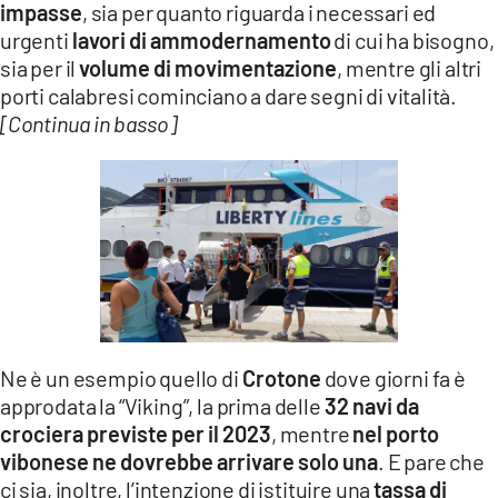
impasse
, sia per quanto riguarda i necessari ed
urgenti
lavori di ammodernamento
di cui ha bisogno,
sia per il
volume di movimentazione
, mentre gli altri
porti calabresi cominciano a dare segni di vitalità.
[Continua in basso]
Ne è un esempio quello di
Crotone
dove giorni fa è
approdata la “Viking”, la prima delle
32 navi da
crociera previste per il 2023
, mentre
nel porto
vibonese ne dovrebbe arrivare solo una
. E pare che
ci sia, inoltre, l’intenzione di istituire una
tassa di