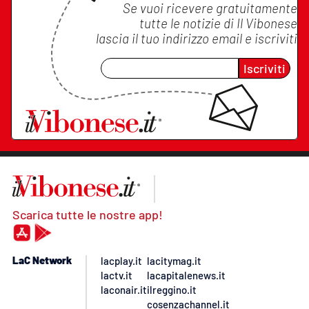
Se vuoi ricevere gratuitamente
tutte le notizie di
Il Vibonese
lascia il tuo indirizzo email e iscriviti
Iscriviti
Scarica tutte le nostre app!
LaC Network
lacplay.it
lacitymag.it
lactv.it
lacapitalenews.it
laconair.it
ilreggino.it
cosenzachannel.it