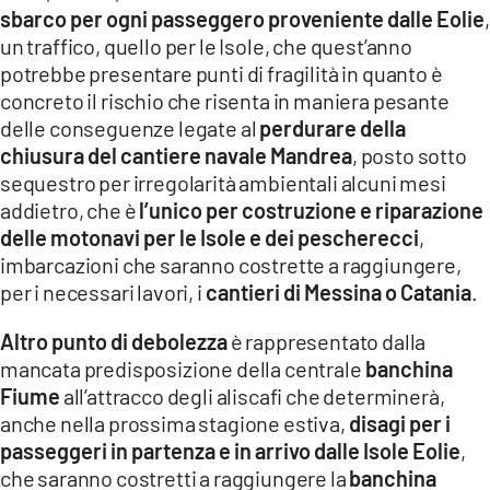
sbarco per ogni passeggero proveniente dalle Eolie
,
un traffico, quello per le Isole, che quest’anno
potrebbe presentare punti di fragilità in quanto è
concreto il rischio che risenta in maniera pesante
delle conseguenze legate al
perdurare della
chiusura del cantiere navale Mandrea
, posto sotto
sequestro per irregolarità ambientali alcuni mesi
addietro, che è
l’unico per costruzione e riparazione
delle motonavi per le Isole e dei pescherecci
,
imbarcazioni che saranno costrette a raggiungere,
per i necessari lavori, i
cantieri di Messina o Catania
.
Altro punto di debolezza
è rappresentato dalla
mancata predisposizione della centrale
banchina
Fiume
all’attracco degli aliscafi che determinerà,
anche nella prossima stagione estiva,
disagi per i
passeggeri in partenza e in arrivo dalle Isole Eolie
,
che saranno costretti a raggiungere la
banchina