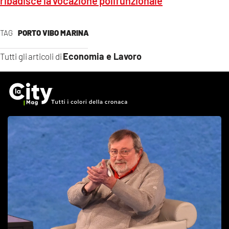
ribadisce la vocazione polifunzionale
TAG
PORTO VIBO MARINA
Economia e Lavoro
Tutti gli articoli di