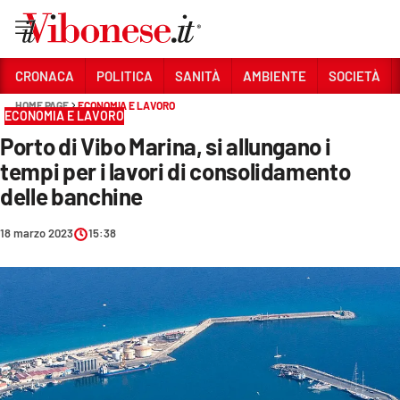
Vai
CRONACA
POLITICA
SANITÀ
AMBIENTE
SOCIETÀ
HOME PAGE
ECONOMIA E LAVORO
Sezioni
ECONOMIA E LAVORO
Porto di Vibo Marina, si allungano i
CRONACA
tempi per i lavori di consolidamento
POLITICA
delle banchine
SANITÀ
18 marzo 2023
15:38
AMBIENTE
SOCIETÀ
CULTURA
ECONOMIA E LAVORO