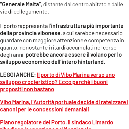
“Generale Malta”
, distante dal centro abitato e dalle
vie di collegamento.
Il porto rappresenta
l’infrastruttura più importante
della provincia vibonese
, a cui sarebbe necessario
guardare con maggiore attenzione e competenza in
quanto, nonostante i ritardi accumulati nel corso
degli anni,
potrebbe ancora essere il volano per lo
sviluppo economico dell’intero hinterland
.
LEGGI ANCHE:
Il porto di Vibo Marina verso uno
sviluppo crocieristico? Ecco perchè i buoni
propositi non bastano
Vibo Marina, l’Autorità portuale decide di rateizzare i
canoni per le concessioni demaniali
Piano regolatore del Porto, il sindaco Limardo