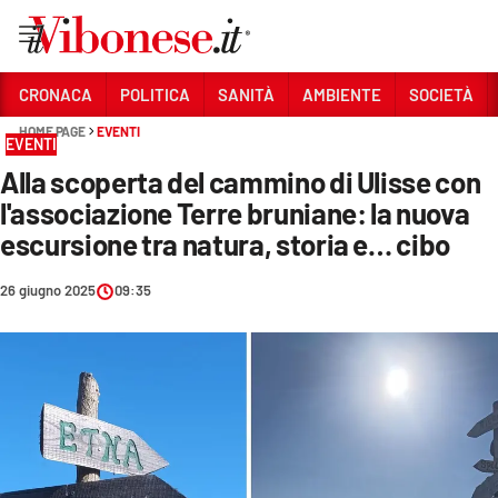
Vai
CRONACA
POLITICA
SANITÀ
AMBIENTE
SOCIETÀ
HOME PAGE
EVENTI
Sezioni
EVENTI
Alla scoperta del cammino di Ulisse con
CRONACA
l'associazione Terre bruniane: la nuova
POLITICA
escursione tra natura, storia e… cibo
SANITÀ
26 giugno 2025
09:35
AMBIENTE
SOCIETÀ
CULTURA
ECONOMIA E LAVORO