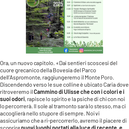
Ora, un nuovo capitolo. «Dai sentieri scoscesi del
cuore grecanico della Bovesia del Parco
dell’Aspromonte, raggiungeremo il Monte Poro.
Discendendo verso le sue colline è ubicato Caria dove
ritroveremo il
Cammino di Ulisse che con i colori e i
suoi odori
, rapisce lo spirito e la psiche di chi con noi
lo percorrerà. Il sole al tramonto sarà lo stesso, ma ci
accoglierà nello stupore di sempre. Noi vi
assicuriamo che a ri-percorrerlo, avremo il piacere di
scoprire
nuovi luoghi portati alla luce di recente, e