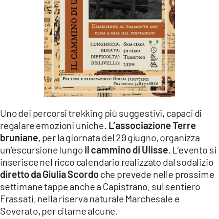
LACITYMAG.IT
ILREGGINO.IT
COSENZACHANNEL.IT
ILVIBONESE.IT
CATANZAROCHANNEL.IT
Uno dei percorsi trekking più suggestivi, capaci di
LACAPITALENEWS.IT
regalare emozioni uniche.
L’associazione Terre
bruniane
, per la giornata del 29 giugno, organizza
App
un’escursione lungo
il cammino di Ulisse
. L’evento si
inserisce nel ricco calendario realizzato dal sodalizio
ANDROID
diretto da Giulia Scordo
che prevede nelle prossime
APPLE
settimane tappe anche a Capistrano, sul sentiero
Frassati, nella riserva naturale Marchesale e
Soverato, per citarne alcune.