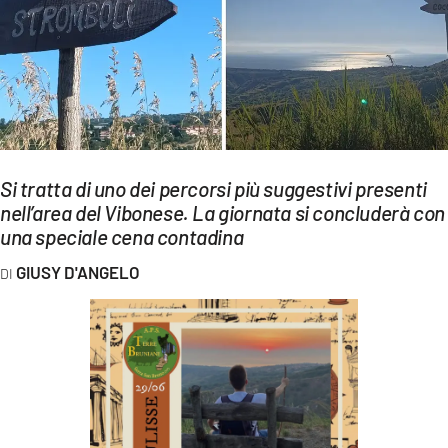
EVENTI
SPORT
Streaming
LAC TV
Si tratta di uno dei percorsi più suggestivi presenti
LAC NETWORK
nell’area del Vibonese. La giornata si concluderà con
una speciale cena contadina
LAC ONAIR
GIUSY D'ANGELO
LaC
Network
LACPLAY.IT
LACTV.IT
LACONAIR.IT