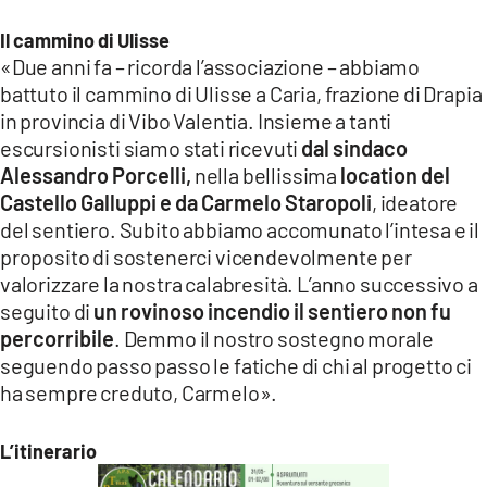
Il cammino di Ulisse
«Due anni fa – ricorda l’associazione – abbiamo
battuto il cammino di Ulisse a Caria, frazione di Drapia
in provincia di Vibo Valentia. Insieme a tanti
escursionisti siamo stati ricevuti
dal sindaco
Alessandro Porcelli,
nella bellissima
location del
Castello Galluppi e da Carmelo Staropoli
, ideatore
del sentiero. Subito abbiamo accomunato l’intesa e il
proposito di sostenerci vicendevolmente per
valorizzare la nostra calabresità. L’anno successivo a
seguito di
un rovinoso incendio il sentiero non fu
percorribile
. Demmo il nostro sostegno morale
seguendo passo passo le fatiche di chi al progetto ci
ha sempre creduto, Carmelo».
L’itinerario