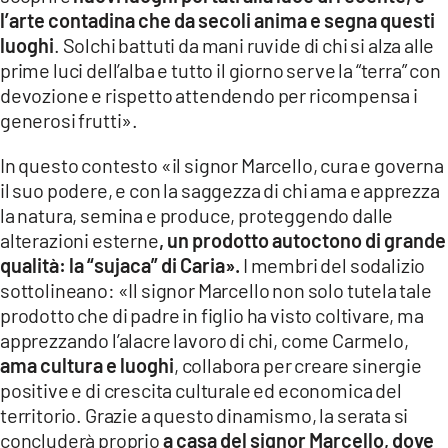
l’arte contadina che da secoli anima e segna questi
luoghi
. Solchi battuti da mani ruvide di chi si alza alle
prime luci dell’alba e tutto il giorno serve la “terra” con
devozione e rispetto attendendo per ricompensa i
generosi frutti».
In questo contesto «il signor Marcello, cura e governa
il suo podere, e con la saggezza di chi ama e apprezza
la natura, semina e produce, proteggendo dalle
alterazioni esterne
, un prodotto autoctono di grande
qualità: la “sujaca” di Caria».
I membri del sodalizio
sottolineano: «Il signor Marcello non solo tutela tale
prodotto che di padre in figlio ha visto coltivare, ma
apprezzando l’alacre lavoro di chi, come Carmelo,
ama cultura e luoghi
, collabora per creare sinergie
positive e di crescita culturale ed economica del
territorio. Grazie a questo dinamismo, la serata si
concluderà proprio
a casa del signor Marcello, dove