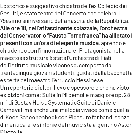
Lo storico e suggestivo chiostro dell’ex Collegio dei
Gesuiti, è stato teatro del Concerto che celebra il
79esimo anniversario della nascita della Repubblica.
Alle ore 18, nell’affascinante spiazzale, l’orchestra
del Conservatorio “Fausto Torrefranca” ha allietato i
presenti con un’ora di elegante musica
, aprendo e
chiudendo con l’inno nazionale. Protagonista nella
maestosa struttura è stata l’Orchestra di Fiati
dell’istituto musicale vibonese, composta da
trentacinque giovani studenti, guidati dalla bacchetta
esperta del maestro Ferruccio Messinese.
Un repertorio di alto rilievo e spessore e che ha visto
esibizioni come: Suite in Mi bemolle maggiore op. 28
n. 1 di Gustav Holst, Systematic Suite di Daniele
Carnevali ma anche una melodia vivace come quella
di Kees Schoonenbeek con Pleasure for band, senza
dimenticare le sinfonie del musicista argentino Astor
Piazzolla.