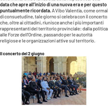
data che apre all’inizio di una nuova era e per questo
LACITYMAG.IT
puntualmente ricordata.
A Vibo Valentia, come ormai
di consuetudine, tale giorno si celebra con il concerto
ILREGGINO.IT
che, oltre ai cittadini, riunisce anche i più importanti
COSENZACHANNEL.IT
rappresentanti del territorio provinciale: dalla politica
alle Forze dell’Ordine, passando per le autorità
ILVIBONESE.IT
religiose e le organizzazioni attive sul territorio.
CATANZAROCHANNEL.IT
Il concerto del 2 giugno
LACAPITALENEWS.IT
App
ANDROID
APPLE