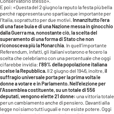
Conservatorio stesso».
E poi: «Questa del 2 giugno la reputo la festa più bella
perché rappresenta uno spartiacque importante per
l’Italia, soprattutto per due motivi.
Innanzitutto l’era
di una fase buia e di una Nazione messa in ginocchio
dalla Guerra ma, nonostante ciò, la scelta del
superamento di una forma di Stato che non
riconosceva più la Monarchia
. In quell’importante
Referendum, infatti, gli italiani votarono e fecero la
scelta che celebriamo con una percentuale che oggi
ci farebbe invidia:
l’89% della popolazione italiana
scelse la Repubblica.
Il 2 giugno del 1946, inoltre,
il
suffragio universale porta per la prima volta le
donne a votare e in Parlamento. Nell’elezione per
l’Assemblea costituente, su un totale di 556
deputati, vengono elette 21 donne:
una vittoria totale
per un cambiamento anche di pensiero. Davanti alla
legge noi siamo tutti uguali e non esiste potere. Oggi