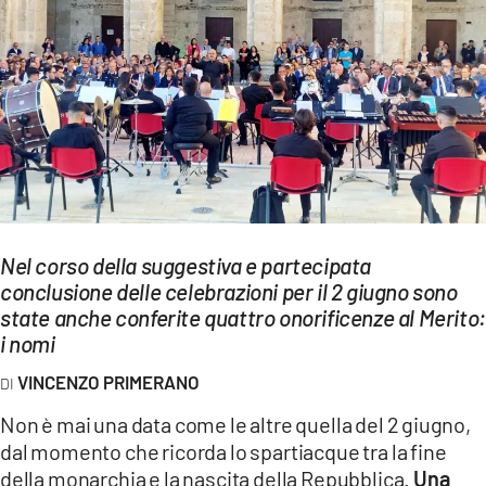
EVENTI
SPORT
Streaming
LAC TV
LAC NETWORK
LAC ONAIR
Nel corso della suggestiva e partecipata
conclusione delle celebrazioni per il 2 giugno sono
state anche conferite quattro onorificenze al Merito:
LaC
Network
i nomi
LACPLAY.IT
VINCENZO PRIMERANO
LACTV.IT
Non è mai una data come le altre quella del 2 giugno,
dal momento che ricorda lo spartiacque tra la fine
LACONAIR.IT
della monarchia e la nascita della Repubblica.
Una