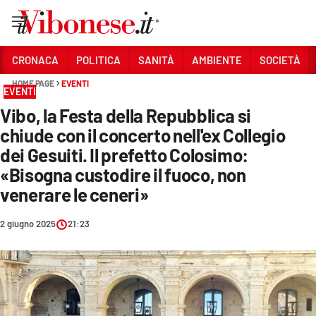
Vai
CRONACA
POLITICA
SANITÀ
AMBIENTE
SOCIETÀ
HOME PAGE
EVENTI
Sezioni
EVENTI
Vibo, la Festa della Repubblica si
CRONACA
chiude con il concerto nell'ex Collegio
POLITICA
dei Gesuiti. Il prefetto Colosimo:
«Bisogna custodire il fuoco, non
SANITÀ
venerare le ceneri»
AMBIENTE
2 giugno 2025
21:23
SOCIETÀ
CULTURA
ECONOMIA E LAVORO