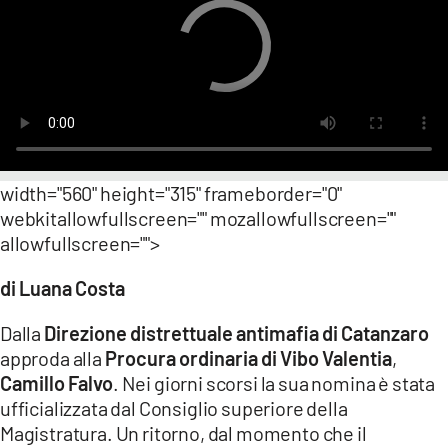
LACITYMAG.IT
ILREGGINO.IT
COSENZACHANNEL.IT
ILVIBONESE.IT
width="560" height="315" frameborder="0"
CATANZAROCHANNEL.IT
webkitallowfullscreen="" mozallowfullscreen=""
LACAPITALENEWS.IT
allowfullscreen="">
di Luana Costa
App
Dalla
Direzione distrettuale antimafia di Catanzaro
ANDROID
approda alla
Procura ordinaria di Vibo Valentia
,
APPLE
Camillo Falvo
. Nei giorni scorsi la sua nomina è stata
ufficializzata dal Consiglio superiore della
Magistratura. Un ritorno, dal momento che il