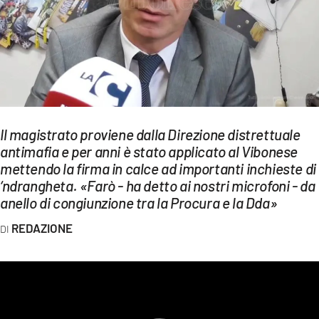
EVENTI
SPORT
Streaming
LAC TV
Il magistrato proviene dalla Direzione distrettuale
LAC NETWORK
antimafia e per anni è stato applicato al Vibonese
mettendo la firma in calce ad importanti inchieste di
LAC ONAIR
‘ndrangheta. «Farò - ha detto ai nostri microfoni - da
anello di congiunzione tra la Procura e la Dda»
LaC
Network
REDAZIONE
LACPLAY.IT
LACTV.IT
LACONAIR.IT