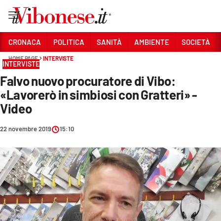
Vai
CRONACA
POLITICA
SANITÀ
AMBIENTE
SOCIETÀ
HOME PAGE
INTERVISTE
Sezioni
INTERVISTE
Falvo nuovo procuratore di Vibo:
CRONACA
«Lavorerò in simbiosi con Gratteri» -
POLITICA
Video
SANITÀ
22 novembre 2019
15:10
AMBIENTE
SOCIETÀ
CULTURA
ECONOMIA E LAVORO