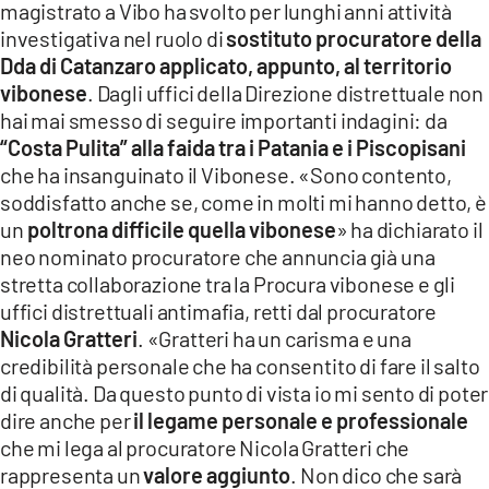
magistrato a Vibo ha svolto per lunghi anni attività
investigativa nel ruolo di
sostituto procuratore della
Dda di Catanzaro applicato, appunto, al territorio
vibonese
. Dagli uffici della Direzione distrettuale non
hai mai smesso di seguire importanti indagini: da
“Costa Pulita” alla faida tra i Patania e i Piscopisani
che ha insanguinato il Vibonese. «Sono contento,
soddisfatto anche se, come in molti mi hanno detto, è
un
poltrona difficile quella vibonese
» ha dichiarato il
neo nominato procuratore che annuncia già una
stretta collaborazione tra la Procura vibonese e gli
uffici distrettuali antimafia, retti dal procuratore
Nicola Gratteri
. «Gratteri ha un carisma e una
credibilità personale che ha consentito di fare il salto
di qualità. Da questo punto di vista io mi sento di poter
dire anche per
il legame personale e professionale
che mi lega al procuratore Nicola Gratteri che
rappresenta un
valore aggiunto
. Non dico che sarà