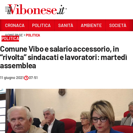
Vai
CRONACA
POLITICA
SANITÀ
AMBIENTE
SOCIETÀ
HOME PAGE
POLITICA
Sezioni
POLITICA
Comune Vibo e salario accessorio, in
CRONACA
“rivolta” sindacati e lavoratori: martedì
POLITICA
assemblea
SANITÀ
11 giugno 2021
07:51
AMBIENTE
SOCIETÀ
CULTURA
ECONOMIA E LAVORO