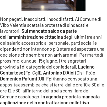
LACITYMAG.IT
ILREGGINO.IT
Non pagati. Inascoltati. Insoddisfatti. Al Comune di
Vibo Valentia scatta la protesta di sindacati e
COSENZACHANNEL.IT
lavoratori.
Sul mancato saldo da parte
dell’amministrazione cittadina
degli ultimi tre anni
ILVIBONESE.IT
del salario accessorio al personale, parti sociali e
CATANZAROCHANNEL.IT
dipendenti non intendono più stare ad aspettare una
decisione che sembra non arrivare mai. Per martedì
LACAPITALENEWS.IT
prossimo, dunque, 15 giugno, i tre segretari
provinciali di categoria dei confederali,
Luciano
App
Contartese
(Fp-Cgil),
Antonino D’Aloi
(Cisl-Fp) e
Domenico Pafumi
(Uil-Fpl) hanno convocato una
ANDROID
apposita assemblea che si terrà, dalle ore 10 e 30 alle
APPLE
ore 12 e 30, all’interno della sala consiliare del
Comune capoluogo.
In agenda
proprio la
mancata
applicazione della contrattazione collettiva