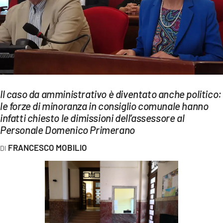
EVENTI
SPORT
Streaming
LAC TV
Il caso da amministrativo è diventato anche politico:
LAC NETWORK
le forze di minoranza in consiglio comunale hanno
infatti chiesto le dimissioni dell’assessore al
LAC ONAIR
Personale Domenico Primerano
LaC
FRANCESCO MOBILIO
Network
LACPLAY.IT
LACTV.IT
LACONAIR.IT