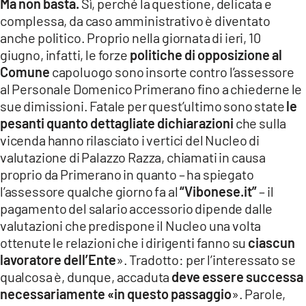
Ma non basta.
Sì, perché la questione, delicata e
complessa, da caso amministrativo è diventato
anche politico. Proprio nella giornata di ieri, 10
giugno, infatti, le forze
politiche di opposizione al
Comune
capoluogo sono insorte contro l’assessore
al Personale Domenico Primerano fino a chiederne le
sue dimissioni. Fatale per quest’ultimo sono state
le
pesanti quanto dettagliate dichiarazioni
che sulla
vicenda hanno rilasciato i vertici del Nucleo di
valutazione di Palazzo Razza, chiamati in causa
proprio da Primerano in quanto – ha spiegato
l’assessore qualche giorno fa al
“Vibonese.it”
– il
pagamento del salario accessorio dipende dalle
valutazioni che predispone il Nucleo una volta
ottenute le relazioni che i dirigenti fanno su
ciascun
lavoratore dell’Ente
». Tradotto: per l’interessato se
qualcosa è, dunque, accaduta
deve essere successa
necessariamente «in questo passaggio
». Parole,