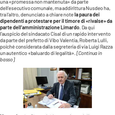
una «promessa non mantenuta» da parte
dell’esecutivo comunale, ma addirittura Nusdeo ha,
tra l’altro, denunciato a chiare note
la paura dei
dipendenti a protestare per il timore di «rivalse» da
parte dell’amministrazione Limardo
. Da qui
l’auspicio del sindacato Cisal di un rapido intervento
da parte del prefetto di Vibo Valentia, Roberta Lulli,
poiché considerata dalla segreteria di via Luigi Razza
un autentico «baluardo di legalità».
[Continua in
basso]