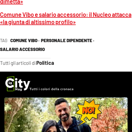
dimetta»
Comune Vibo e salario accessorio: il Nucleo attacca
«la giunta di altissimo profilo»
TAG
COMUNE VIBO ·
PERSONALE DIPENDENTE ·
SALARIO ACCESSORIO
Politica
Tutti gli articoli di