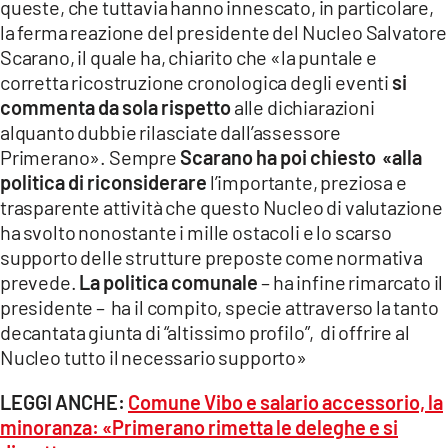
queste, che tuttavia hanno innescato, in particolare,
la ferma reazione del presidente del Nucleo Salvatore
Scarano, il quale ha, chiarito che «la puntale e
corretta ricostruzione cronologica degli eventi
si
commenta da sola rispetto
alle dichiarazioni
alquanto dubbie rilasciate dall’assessore
Primerano». Sempre
Scarano ha poi chiesto «alla
politica di riconsiderare
l’importante, preziosa e
trasparente attività che questo Nucleo di valutazione
ha svolto nonostante i mille ostacoli e lo scarso
supporto delle strutture preposte come normativa
prevede.
La politica comunale
– ha infine rimarcato il
presidente – ha il compito, specie attraverso la tanto
decantata giunta di “altissimo profilo”, di offrire al
Nucleo tutto il necessario supporto»
LEGGI ANCHE:
Comune Vibo e salario accessorio, la
minoranza: «Primerano rimetta le deleghe e si