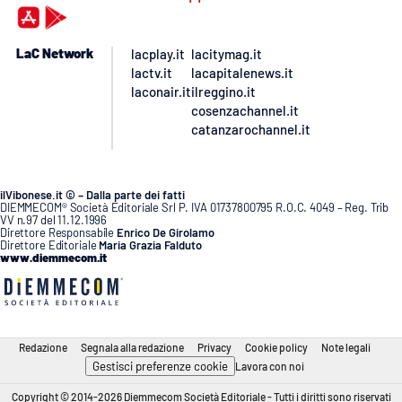
LaC Network
lacplay.it
lacitymag.it
lactv.it
lacapitalenews.it
laconair.it
ilreggino.it
cosenzachannel.it
catanzarochannel.it
ilVibonese.it © – Dalla parte dei fatti
DIEMMECOM® Società Editoriale Srl P. IVA 01737800795 R.O.C. 4049 – Reg. Trib
VV n.97 del 11.12.1996
Direttore Responsabile
Enrico De Girolamo
Direttore Editoriale
Maria Grazia Falduto
www.diemmecom.it
Redazione
Segnala alla redazione
Privacy
Cookie policy
Note legali
Gestisci preferenze cookie
Lavora con noi
Copyright © 2014-2026 Diemmecom Società Editoriale - Tutti i diritti sono riservati