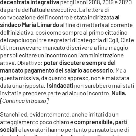
decentrata integrativa
per gli anni 2018, 2019 e 2020
da parte dell’attuale esecutivo. La lettera di
convocazione dell’incontro è stata indirizzata
al
sindaco Maria Limardo
al fine di metterla al corrente
dell’iniziativa, così come sempre al primo cittadino
del capoluogo i tre segretari di categoria di Cgil, Cisl e
Uil, non avevano mancato di scrivere a fine maggio
per sollecitare un incontro con l’amministrazione
attiva. Obiettivo:
poter discutere sempre del
mancato pagamento del salario accessorio.
Ma a
questa missiva, da quanto appreso, non è mai stata
data una risposta.
I sindacati
non sarebbero mai stati
invitati a prendere parte ad alcuno incontro.
Nulla.
[Continua in basso]
Stanchi ed, evidentemente, anche irritati da un
atteggiamento poco chiaro e
comprensibile, parti
sociali
e lavoratori hanno pertanto pensato bene di