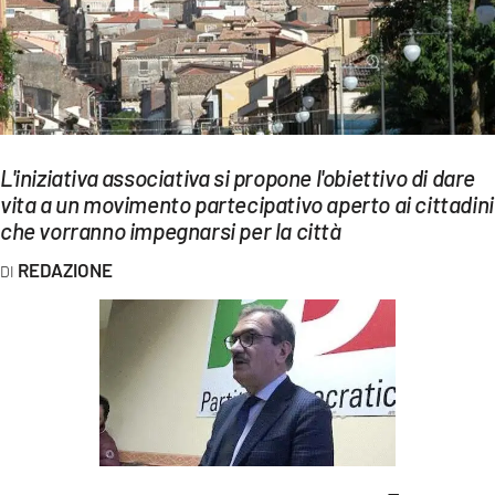
EVENTI
SPORT
Streaming
LAC TV
L'iniziativa associativa si propone l'obiettivo di dare
vita a un movimento partecipativo aperto ai cittadini
LAC NETWORK
che vorranno impegnarsi per la città
LAC ONAIR
REDAZIONE
LaC
Network
LACPLAY.IT
LACTV.IT
LACONAIR.IT