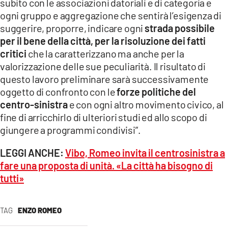
subito con le associazioni datoriali e di categoria e
ogni gruppo e aggregazione che sentirà l’esigenza di
suggerire, proporre, indicare ogni
strada possibile
per il bene della città, per la risoluzione dei fatti
critici
che la caratterizzano ma anche per la
valorizzazione delle sue peculiarità. Il risultato di
questo lavoro preliminare sarà successivamente
oggetto di confronto con le
forze politiche del
centro-sinistra
e con ogni altro movimento civico, al
fine di arricchirlo di ulteriori studi ed allo scopo di
giungere a programmi condivisi”.
LEGGI ANCHE:
Vibo, Romeo invita il centrosinistra a
fare una proposta di unità. «La città ha bisogno di
tutti»
TAG
ENZO ROMEO