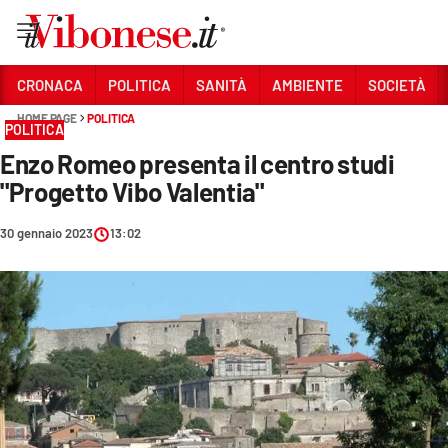
Vai
CRONACA
POLITICA
SANITÀ
AMBIENTE
SOCIETÀ
HOME PAGE
POLITICA
Sezioni
POLITICA
Enzo Romeo presenta il centro studi
CRONACA
"Progetto Vibo Valentia"
POLITICA
30 gennaio 2023
13:02
SANITÀ
AMBIENTE
SOCIETÀ
CULTURA
ECONOMIA E LAVORO