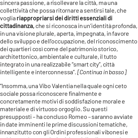
sincera passione, a risollevare la città, ma una
collettività che possa ritornare a sentirsi tale, che
voglia
riappropriarsi dei diritti essenziali di
cittadinanza,
che si riconosca in un’identità profonda,
in una visione plurale, aperta, impegnata, in favore
dello sviluppo e dell’occupazione, del riconoscimento
dei quartieri così come del patrimonio storico,
architettonico, ambientale e culturale, il tutto
integrato in una realizzabile “smart city”, città
intelligente e interconnessa”.
[Continua in basso]
“Insomma, una Vibo Valentia nella quale ogni ceto
sociale possa riconoscere finalmente e
concretamente motivi di soddisfazione morale e
materiale e di virtuoso orgoglio. Su questi
presupposti – ha concluso Romeo – saranno avviate
in date imminenti le prime discussioni tematiche,
innanzitutto con gli Ordini professionali vibonesi e