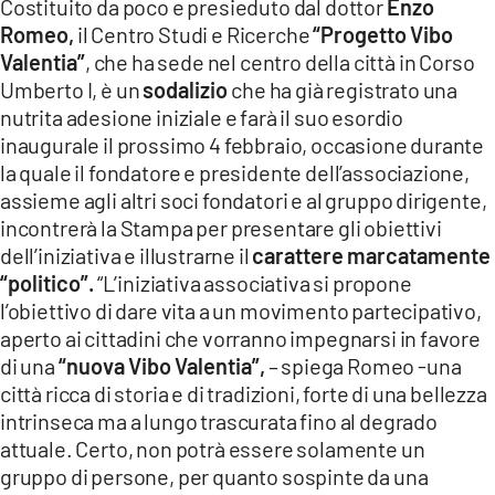
Costituito da poco e presieduto dal dottor
Enzo
LACITYMAG.IT
Romeo,
il Centro Studi e Ricerche
“Progetto Vibo
Valentia”
, che ha sede nel centro della città in Corso
ILREGGINO.IT
Umberto I, è un
sodalizio
che ha già registrato una
nutrita adesione iniziale e farà il suo esordio
COSENZACHANNEL.IT
inaugurale il prossimo 4 febbraio, occasione durante
la quale il fondatore e presidente dell’associazione,
ILVIBONESE.IT
assieme agli altri soci fondatori e al gruppo dirigente,
CATANZAROCHANNEL.IT
incontrerà la Stampa per presentare gli obiettivi
dell’iniziativa e illustrarne il
carattere marcatamente
LACAPITALENEWS.IT
“politico”.
“L’iniziativa associativa si propone
l’obiettivo di dare vita a un movimento partecipativo,
App
aperto ai cittadini che vorranno impegnarsi in favore
di una
“nuova Vibo Valentia”,
– spiega Romeo -una
ANDROID
città ricca di storia e di tradizioni, forte di una bellezza
APPLE
intrinseca ma a lungo trascurata fino al degrado
attuale. Certo, non potrà essere solamente un
gruppo di persone, per quanto sospinte da una