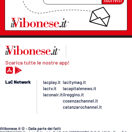
Scarica tutte le nostre app!
LaC Network
lacplay.it
lacitymag.it
lactv.it
lacapitalenews.it
laconair.it
ilreggino.it
cosenzachannel.it
catanzarochannel.it
ilVibonese.it © – Dalla parte dei fatti