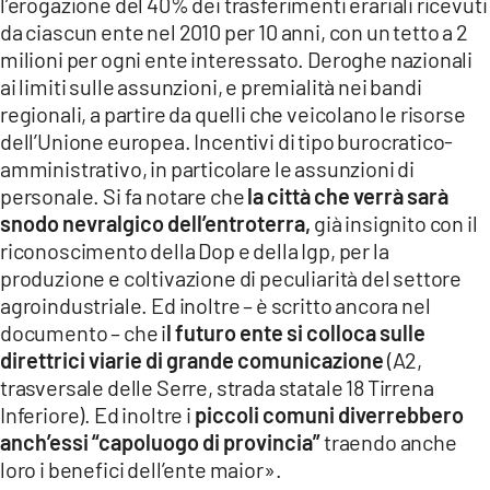
l’erogazione del 40% dei trasferimenti erariali ricevuti
da ciascun ente nel 2010 per 10 anni, con un tetto a 2
milioni per ogni ente interessato. Deroghe nazionali
ai limiti sulle assunzioni, e premialità nei bandi
regionali, a partire da quelli che veicolano le risorse
dell’Unione europea. Incentivi di tipo burocratico-
amministrativo, in particolare le assunzioni di
personale. Si fa notare che
la città che verrà sarà
snodo nevralgico dell’entroterra,
già insignito con il
riconoscimento della Dop e della Igp, per la
produzione e coltivazione di peculiarità del settore
agroindustriale. Ed inoltre – è scritto ancora nel
documento – che i
l futuro ente si colloca sulle
direttrici viarie di grande comunicazione
(A2,
trasversale delle Serre, strada statale 18 Tirrena
Inferiore). Ed inoltre i
piccoli comuni diverrebbero
anch’essi “capoluogo di provincia”
traendo anche
loro i benefici dell’ente maior».