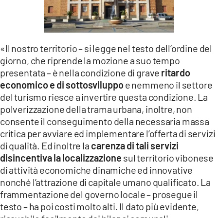
«Il nostro territorio – si legge nel testo dell’ordine del
giorno, che riprende la mozione a suo tempo
presentata – è nella condizione di grave
ritardo
economico e di sottosviluppo
e nemmeno il settore
del turismo riesce a invertire questa condizione. La
polverizzazione della trama urbana, inoltre, non
consente il conseguimento della necessaria massa
critica per avviare ed implementare l’offerta di servizi
di qualità. Ed inoltre la
carenza di tali servizi
disincentiva la localizzazione
sul territorio vibonese
di attività economiche dinamiche ed innovative
nonché l’attrazione di capitale umano qualificato. La
frammentazione del governo locale – prosegue il
testo – ha poi costi molto alti. Il dato più evidente,