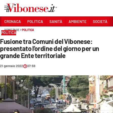
Vai
CRONACA
POLITICA
SANITÀ
AMBIENTE
SOCIETÀ
HOME PAGE
POLITICA
Sezioni
POLITICA
Fusione tra Comuni del Vibonese:
CRONACA
presentato l’ordine del giorno per un
POLITICA
grande Ente territoriale
SANITÀ
21 gennaio 2022
07:59
AMBIENTE
SOCIETÀ
CULTURA
ECONOMIA E LAVORO