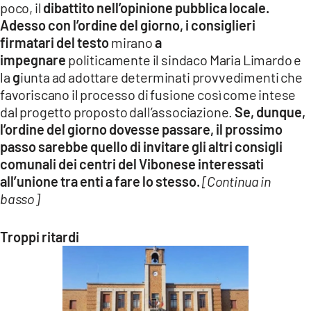
poco, il
dibattito nell’opinione pubblica locale.
Adesso con l’ordine del giorno, i consiglieri
firmatari del testo
mirano
a
impegnare
politicamente il sindaco Maria Limardo e
la
g
iunta ad adottare determinati provvedimenti che
favoriscano il processo di fusione così come intese
dal progetto proposto dall’associazione.
Se, dunque,
l’ordine del giorno dovesse passare, il prossimo
passo sarebbe quello di invitare gli altri consigli
comunali dei centri del Vibonese interessati
all’unione tra enti a fare lo stesso.
[Continua in
basso]
Troppi ritardi