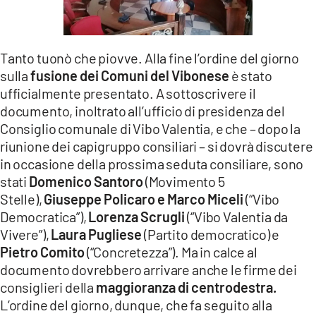
LACITYMAG.IT
ILREGGINO.IT
Tanto tuonò che piovve. Alla fine l’ordine del giorno
sulla
fusione dei Comuni del Vibonese
è stato
COSENZACHANNEL.IT
ufficialmente presentato. A sottoscrivere il
ILVIBONESE.IT
documento, inoltrato all’ufficio di presidenza del
Consiglio comunale di Vibo Valentia, e che – dopo la
CATANZAROCHANNEL.IT
riunione dei capigruppo consiliari – si dovrà discutere
in occasione della prossima seduta consiliare, sono
LACAPITALENEWS.IT
stati
Domenico Santoro
(Movimento 5
Stelle),
Giuseppe Policaro e Marco Miceli
(“Vibo
App
Democratica”),
Lorenza Scrugli
(“Vibo Valentia da
Vivere”),
Laura Pugliese
(Partito democratico) e
ANDROID
Pietro Comito
(“Concretezza”). Ma in calce al
APPLE
documento dovrebbero arrivare anche le firme dei
consiglieri della
maggioranza di centrodestra.
L’ordine del giorno, dunque, che fa seguito alla