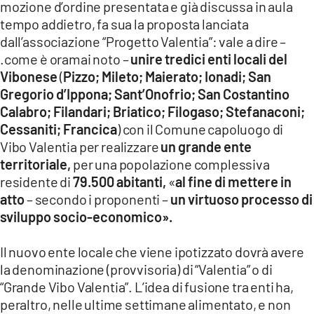
mozione d’ordine presentata e già discussa in aula
tempo addietro, fa sua la proposta lanciata
dall’associazione “Progetto Valentia”: vale a dire –
.come è oramai noto –
unire tredici enti locali del
Vibonese
(
Pizzo; Mileto; Maierato; Ionadi; San
Gregorio d’Ippona; Sant’Onofrio; San Costantino
Calabro; Filandari; Briatico; Filogaso; Stefanaconi;
Cessaniti; Francica
) con il Comune capoluogo di
Vibo
Valentia per realizzare
un grande ente
territoriale,
per una popolazione complessiva
residente di
79.500 abitanti,
«
al fine di mettere in
atto
– secondo i proponenti –
un virtuoso processo di
sviluppo socio-economico».
Il nuovo ente locale che viene ipotizzato dovrà avere
la denominazione (provvisoria) di “Valentia” o di
“Grande Vibo Valentia”.
L’idea di fusione tra enti ha,
peraltro, nelle ultime settimane alimentato, e non