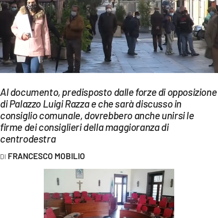
EVENTI
SPORT
Streaming
LAC TV
Al documento, predisposto dalle forze di opposizione
LAC NETWORK
di Palazzo Luigi Razza e che sarà discusso in
consiglio comunale, dovrebbero anche unirsi le
LAC ONAIR
firme dei consiglieri della maggioranza di
centrodestra
LaC
Network
FRANCESCO MOBILIO
LACPLAY.IT
LACTV.IT
LACONAIR.IT