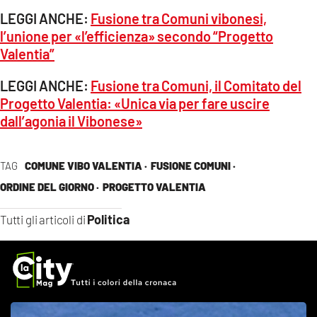
LEGGI ANCHE:
Fusione tra Comuni vibonesi,
l’unione per «l’efficienza» secondo “Progetto
Valentia”
LEGGI ANCHE:
Fusione tra Comuni, il Comitato del
Progetto Valentia: «Unica via per fare uscire
dall’agonia il Vibonese»
TAG
COMUNE VIBO VALENTIA ·
FUSIONE COMUNI ·
ORDINE DEL GIORNO ·
PROGETTO VALENTIA
Politica
Tutti gli articoli di