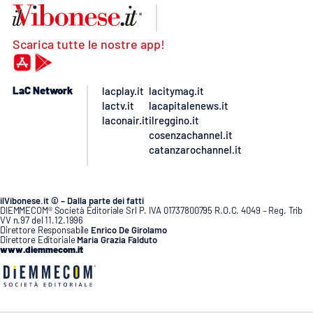
Scarica tutte le nostre app!
LaC Network
lacplay.it
lacitymag.it
lactv.it
lacapitalenews.it
laconair.it
ilreggino.it
cosenzachannel.it
catanzarochannel.it
ilVibonese.it © – Dalla parte dei fatti
DIEMMECOM® Società Editoriale Srl P. IVA 01737800795 R.O.C. 4049 – Reg. Trib
VV n.97 del 11.12.1996
Direttore Responsabile
Enrico De Girolamo
Direttore Editoriale
Maria Grazia Falduto
www.diemmecom.it