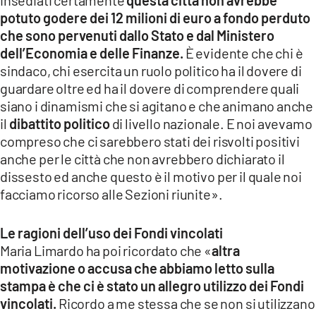
insediati certamente
questa città non avrebbe
potuto godere dei 12 milioni di euro a fondo perduto
che sono pervenuti dallo Stato e dal Ministero
dell’Economia e delle Finanze.
È evidente che chi è
sindaco, chi esercita un ruolo politico ha il dovere di
guardare oltre ed ha il dovere di comprendere quali
siano i dinamismi che si agitano e che animano anche
il
dibattito politico
di livello nazionale. E noi avevamo
compreso che ci sarebbero stati dei risvolti positivi
anche per le città che non avrebbero dichiarato il
dissesto ed anche questo è il motivo per il quale noi
facciamo ricorso alle Sezioni riunite».
Le ragioni dell’uso dei Fondi vincolati
Maria Limardo ha poi ricordato che «
altra
motivazione o accusa che abbiamo letto sulla
stampa è che ci è stato un allegro utilizzo dei Fondi
vincolati.
Ricordo a me stessa che se non si utilizzano