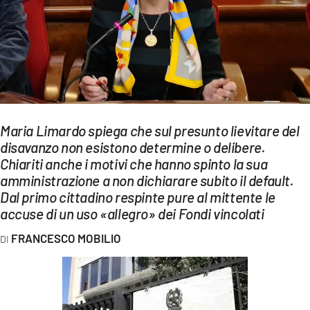
EVENTI
SPORT
Streaming
LAC TV
Maria Limardo spiega che sul presunto lievitare del
LAC NETWORK
disavanzo non esistono determine o delibere.
Chiariti anche i motivi che hanno spinto la sua
LAC ONAIR
amministrazione a non dichiarare subito il default.
Dal primo cittadino respinte pure al mittente le
LaC
accuse di un uso «allegro» dei Fondi vincolati
Network
FRANCESCO MOBILIO
LACPLAY.IT
LACTV.IT
LACONAIR.IT