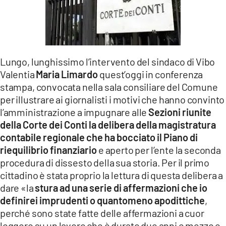
LACITYMAG.IT
ILREGGINO.IT
COSENZACHANNEL.IT
Lungo, lunghissimo l’intervento del sindaco di Vibo
Valentia
Maria Limardo
quest’oggi in conferenza
ILVIBONESE.IT
stampa, convocata nella sala consiliare del Comune
per illustrare ai giornalisti i motivi che hanno convinto
CATANZAROCHANNEL.IT
l’amministrazione a impugnare alle
Sezioni riunite
LACAPITALENEWS.IT
della Corte dei Conti la delibera della magistratura
contabile regionale che ha bocciato il Piano di
riequilibrio finanziario
e aperto per l’ente la seconda
App
procedura di dissesto della sua storia. Per il primo
ANDROID
cittadino è stata proprio la lettura di questa delibera a
dare «la
stura ad una serie di affermazioni che io
APPLE
definirei imprudenti o quantomeno apodittiche
,
perché sono state fatte delle affermazioni a cuor
leggero su un lavoro che è durato due anni e mezzo e