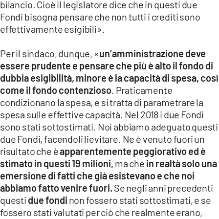
bilancio. Cioè il legislatore dice che in questi due
Fondi bisogna pensare che non tutti i crediti sono
effettivamente esigibili».
Per il sindaco, dunque, «
un’amministrazione deve
essere prudente e pensare che più è alto il fondo di
dubbia esigibilità, minore è la capacità di spesa, così
come il fondo contenzioso
. Praticamente
condizionano la spesa, e si tratta di parametrare la
spesa sulle effettive capacità. Nel 2018 i due Fondi
sono stati sottostimati. Noi abbiamo adeguato questi
due Fondi, facendoli lievitare. Ne è venuto fuori un
risultato che è
apparentemente peggiorativo ed è
stimato in questi 19 milioni,
ma che
in realtà solo una
emersione di fatti che già esistevano e che noi
abbiamo fatto venire fuori.
Se negli anni precedenti
questi
due fondi
non fossero stati sottostimati, e se
fossero stati valutati per ciò che realmente erano,