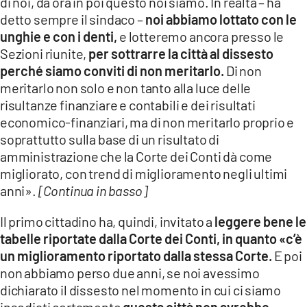
di noi, da ora in poi questo noi siamo. In realtà – ha
detto sempre il sindaco –
noi abbiamo lottato con le
unghie e con i denti,
e lotteremo ancora presso le
Sezioni riunite,
per sottrarre la città al dissesto
perché siamo conviti di non meritarlo.
Di non
meritarlo non solo e non tanto alla luce delle
risultanze finanziare e contabili e dei risultati
economico-finanziari, ma di non meritarlo proprio e
soprattutto sulla base di un risultato di
amministrazione che la Corte dei Conti dà come
migliorato, con trend di miglioramento negli ultimi
anni».
[Continua in basso]
Il primo cittadino ha, quindi, invitato a
leggere bene le
tabelle riportate dalla Corte dei Conti, in quanto «c’è
un miglioramento riportato dalla stessa Corte.
E poi
non abbiamo perso due anni, se noi avessimo
dichiarato il dissesto nel momento in cui ci siamo