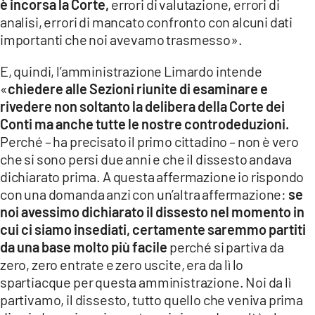
è incorsa la Corte,
errori di valutazione, errori di
analisi, errori di mancato confronto con alcuni dati
importanti che noi avevamo trasmesso».
E, quindi, l’amministrazione Limardo intende
«
chiedere alle Sezioni riunite di esaminare e
rivedere non soltanto la delibera della Corte dei
Conti ma anche tutte le nostre controdeduzioni.
Perché – ha precisato il primo cittadino – non è vero
che si sono persi due anni e che il dissesto andava
dichiarato prima. A questa affermazione io rispondo
con una domanda anzi con un’altra affermazione:
se
noi avessimo dichiarato il dissesto nel momento in
cui ci siamo insediati, certamente saremmo partiti
da una base molto più facile
perché si partiva da
zero, zero entrate e zero uscite, era da lì lo
spartiacque per questa amministrazione. Noi da lì
partivamo, il dissesto, tutto quello che veniva prima