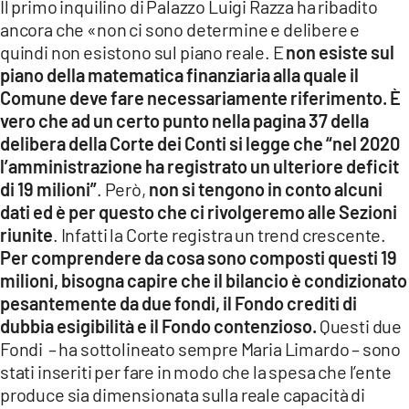
Il primo inquilino di Palazzo Luigi Razza ha ribadito
ancora che «non ci sono determine e delibere e
quindi non esistono sul piano reale. E
non esiste sul
piano della matematica finanziaria alla quale il
Comune deve fare necessariamente riferimento.
È
vero che ad un certo punto nella pagina 37 della
delibera della Corte dei Conti si legge che “nel 2020
l’amministrazione ha registrato un ulteriore deficit
di 19 milioni”
. Però,
non si tengono in conto alcuni
dati ed è per questo che ci rivolgeremo alle Sezioni
riunite
. Infatti la Corte registra un trend crescente.
Per comprendere da cosa sono composti questi 19
milioni, bisogna capire che il bilancio è condizionato
pesantemente da due fondi, il Fondo crediti di
dubbia esigibilità e il Fondo contenzioso.
Questi due
Fondi – ha sottolineato sempre Maria Limardo – sono
stati inseriti per fare in modo che la spesa che l’ente
produce sia dimensionata sulla reale capacità di