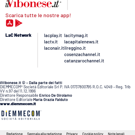
Scarica tutte le nostre app!
LaC Network
lacplay.it
lacitymag.it
lactv.it
lacapitalenews.it
laconair.it
ilreggino.it
cosenzachannel.it
catanzarochannel.it
ilVibonese.it © – Dalla parte dei fatti
DIEMMECOM® Società Editoriale Srl P. IVA 01737800795 R.O.C. 4049 – Reg. Trib
VV n.97 del 11.12.1996
Direttore Responsabile
Enrico De Girolamo
Direttore Editoriale
Maria Grazia Falduto
www.diemmecom.it
Redazione
Segnala alla redazione
Privacy
Cookie policy
Note legali