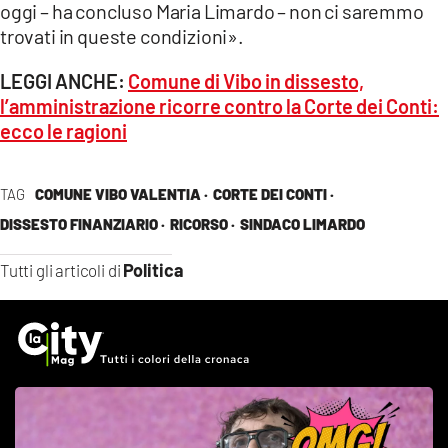
oggi – ha concluso Maria Limardo – non ci saremmo
trovati in queste condizioni».
LEGGI ANCHE:
Comune di Vibo in dissesto,
l’amministrazione ricorre contro la Corte dei Conti:
ecco le ragioni
TAG
COMUNE VIBO VALENTIA ·
CORTE DEI CONTI ·
DISSESTO FINANZIARIO ·
RICORSO ·
SINDACO LIMARDO
Politica
Tutti gli articoli di