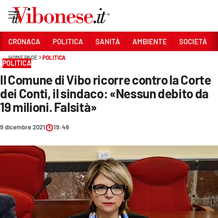
Vai
CRONACA
POLITICA
SANITÀ
AMBIENTE
SOCIETÀ
HOME PAGE
POLITICA
Sezioni
POLITICA
Il Comune di Vibo ricorre contro la Corte
CRONACA
dei Conti, il sindaco: «Nessun debito da
POLITICA
19 milioni. Falsità»
SANITÀ
9 dicembre 2021
19:46
AMBIENTE
SOCIETÀ
CULTURA
ECONOMIA E LAVORO