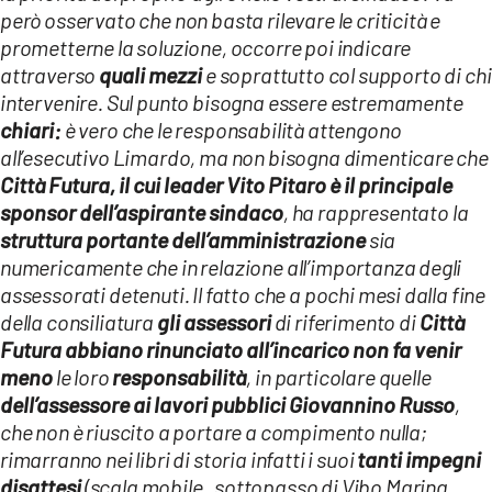
però osservato che non basta rilevare le criticità e
prometterne la soluzione, occorre poi indicare
attraverso
quali mezzi
e soprattutto col supporto di chi
intervenire. Sul punto bisogna essere estremamente
chiari:
è vero che le responsabilità attengono
all’esecutivo Limardo, ma non bisogna dimenticare che
Città Futura, il cui leader Vito Pitaro è il principale
sponsor dell’aspirante sindaco
, ha rappresentato la
struttura portante dell’amministrazione
sia
numericamente che in relazione all’importanza degli
assessorati detenuti. Il fatto che a pochi mesi dalla fine
della consiliatura
gli assessori
di riferimento di
Città
Futura
abbiano rinunciato all’incarico
non fa venir
meno
le loro
responsabilità
, in particolare quelle
dell’assessore ai lavori pubblici Giovannino Russo
,
che non è riuscito a portare a compimento nulla;
rimarranno nei libri di storia infatti i suoi
tanti impegni
disattesi
(scala mobile, sottopasso di Vibo Marina,