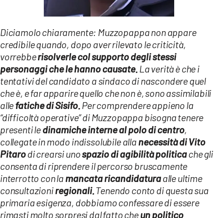
Diciamolo chiaramente: Muzzopappa non appare
credibile quando, dopo aver rilevato le criticità,
vorrebbe
risolverle col supporto degli stessi
personaggi che le hanno causate.
La verità è che i
tentativi del candidato a sindaco di nascondere quel
che è, e far apparire quello che non è, sono assimilabili
alle
fatiche di Sisifo.
Per comprendere appieno la
“difficoltà operative” di Muzzopappa bisogna tenere
presenti le
dinamiche interne al polo di centro
,
collegate in modo indissolubile alla
necessità di Vito
Pitaro
di crearsi uno
spazio di agibilità politica
che gli
consenta di riprendere il percorso bruscamente
interrotto con la
mancata ricandidatura
alle ultime
consultazioni
regionali.
Tenendo conto di questa sua
primaria esigenza, dobbiamo confessare di essere
rimasti molto sorpresi dal fatto che
un politico