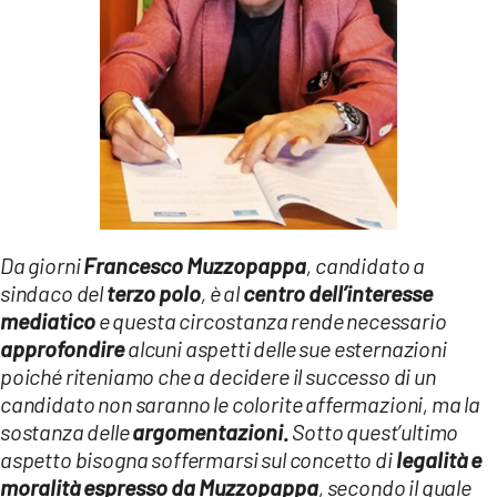
LACITYMAG.IT
ILREGGINO.IT
COSENZACHANNEL.IT
ILVIBONESE.IT
CATANZAROCHANNEL.IT
Da giorni
Francesco Muzzopappa
, candidato a
LACAPITALENEWS.IT
sindaco del
terzo polo
, è al
centro dell’interesse
mediatico
e questa circostanza rende necessario
App
approfondire
alcuni aspetti delle sue esternazioni
ANDROID
poiché riteniamo che a decidere il successo di un
candidato non saranno le colorite affermazioni, ma la
APPLE
sostanza delle
argomentazioni.
Sotto quest’ultimo
aspetto bisogna soffermarsi sul concetto di
legalità e
moralità espresso da Muzzopappa
, secondo il quale