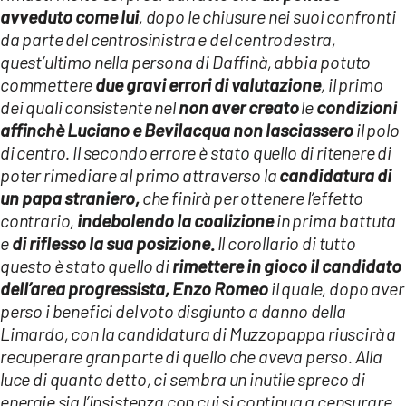
avveduto come lui
, dopo le chiusure nei suoi confronti
da parte del centrosinistra e del centrodestra,
quest’ultimo nella persona di Daffinà, abbia potuto
commettere
due gravi errori di valutazione
, il primo
dei quali consistente nel
non aver creato
le
condizioni
affinchè Luciano e Bevilacqua non lasciassero
il polo
di centro. Il secondo errore è stato quello di ritenere di
poter rimediare al primo attraverso la
candidatura di
un papa straniero,
che finirà per ottenere l’effetto
contrario,
indebolendo la coalizione
in prima battuta
e
di riflesso la sua posizione.
Il corollario di tutto
questo è stato quello di
rimettere in gioco il candidato
dell’area progressista, Enzo Romeo
il quale, dopo aver
perso i benefici del voto disgiunto a danno della
Limardo, con la candidatura di Muzzopappa riuscirà a
recuperare gran parte di quello che aveva perso. Alla
luce di quanto detto, ci sembra un inutile spreco di
energie sia l’insistenza con cui si continua a censurare