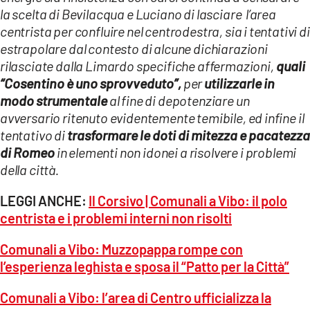
la scelta di Bevilacqua e Luciano di lasciare l’area
centrista per confluire nel centrodestra, sia i tentativi di
estrapolare dal contesto di alcune dichiarazioni
rilasciate dalla Limardo specifiche affermazioni,
quali
“Cosentino è uno sprovveduto”,
per
utilizzarle in
modo strumentale
al fine di depotenziare un
avversario ritenuto evidentemente temibile, ed infine il
tentativo di
trasformare le doti di mitezza e pacatezza
di Romeo
in elementi non idonei a risolvere i problemi
della città.
LEGGI ANCHE:
Il Corsivo | Comunali a Vibo: il polo
centrista e i problemi interni non risolti
Comunali a Vibo: Muzzopappa rompe con
l’esperienza leghista e sposa il “Patto per la Città”
Comunali a Vibo: l’area di Centro ufficializza la