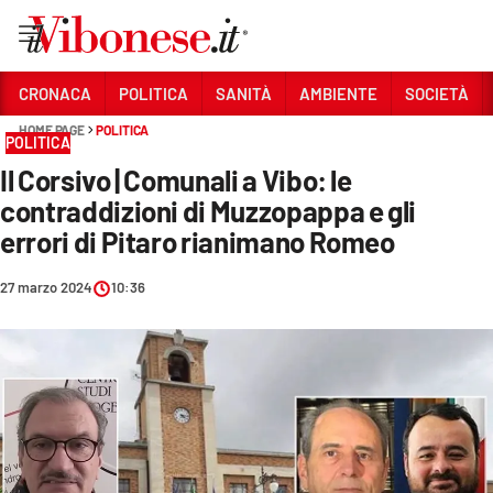
Vai
CRONACA
POLITICA
SANITÀ
AMBIENTE
SOCIETÀ
HOME PAGE
POLITICA
Sezioni
POLITICA
Il Corsivo | Comunali a Vibo: le
CRONACA
contraddizioni di Muzzopappa e gli
POLITICA
errori di Pitaro rianimano Romeo
SANITÀ
27 marzo 2024
10:36
AMBIENTE
SOCIETÀ
CULTURA
ECONOMIA E LAVORO