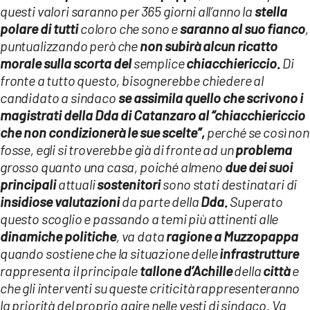
questi valori saranno per 365 giorni all’anno la
stella
polare di tutti
coloro che sono e
saranno al suo fianco
,
puntualizzando però che
non subirà alcun ricatto
morale sulla scorta del
semplice
chiacchiericcio.
Di
fronte a tutto questo, bisognerebbe chiedere al
candidato a sindaco
se assimila quello che scrivono i
magistrati della Dda di Catanzaro al “chiacchiericcio
che non condizionerà le sue scelte”,
perché se così non
fosse, egli si troverebbe già di fronte ad un
problema
grosso quanto una casa, poiché almeno
due dei suoi
principali
attuali
sostenitori
sono stati destinatari di
insidiose valutazioni
da parte della
Dda.
Superato
questo scoglio e passando a temi più attinenti alle
dinamiche politiche
, va data
ragione a Muzzopappa
quando sostiene che la situazione delle
infrastrutture
rappresenta il principale
tallone d’Achille
della
città
e
che gli interventi su queste criticità rappresenteranno
la priorità del proprio agire nelle vesti di sindaco. Va