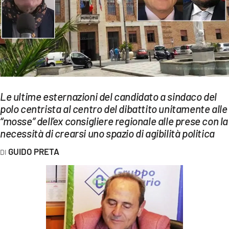
EVENTI
SPORT
Streaming
LAC TV
Le ultime esternazioni del candidato a sindaco del
LAC NETWORK
polo centrista al centro del dibattito unitamente alle
“mosse” dell’ex consigliere regionale alle prese con la
LAC ONAIR
necessità di crearsi uno spazio di agibilità politica
LaC
GUIDO PRETA
Network
LACPLAY.IT
LACTV.IT
LACONAIR.IT