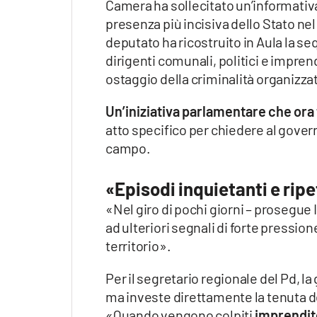
Camera ha sollecitato un’informativ
presenza più incisiva dello Stato nel 
deputato ha ricostruito in Aula la se
dirigenti comunali, politici e impren
ostaggio della criminalità organizza
Un’iniziativa parlamentare che ora
atto specifico per chiedere al govern
campo.
«Episodi inquietanti e ripe
«Nel giro di pochi giorni – prosegue I
ad ulteriori segnali di forte pressi
territorio».
Per il segretario regionale del Pd, la
ma investe direttamente la tenuta de
«Quando vengono colpiti
imprendit