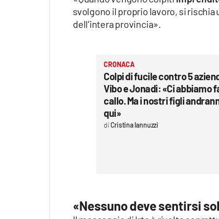
svolgono il proprio lavoro, si risc
dell’intera provincia».
CRONACA
Colpi di fucile contro 5 azien
Vibo e Jonadi: «Ci abbiamo fa
callo. Ma i nostri figli andran
qui»
Cristina Iannuzzi
«Nessuno deve sentirsi so