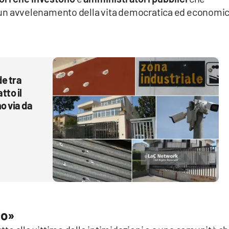
hia un avvelenamento della vita democratica ed economi
de tra
tto il
no via da
lo»