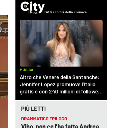
PIÙ LETTI
DRAMMATICO EPILOGO
Vibo, non ce l’ha fatta Andrea