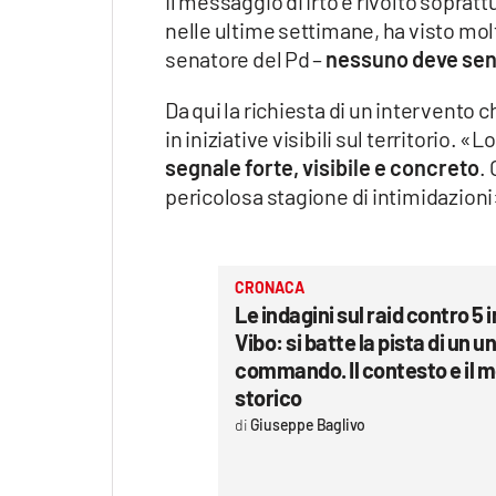
Il messaggio di Irto è rivolto sopratt
nelle ultime settimane, ha visto molti
senatore del Pd –
nessuno deve sent
Da qui la richiesta di un intervento ch
in iniziative visibili sul territorio.
segnale forte, visibile e concreto
.
pericolosa stagione di intimidazioni
CRONACA
Le indagini sul raid contro 5
Vibo: si batte la pista di un u
commando. Il contesto e il
storico
Giuseppe Baglivo