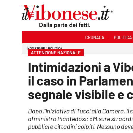
Sezioni
CRONACA
POLITICA
Cronaca
HOME PAGE
POLITICA
ATTENZIONE NAZIONALE
Politica
Intimidazioni a Vib
Sanità
il caso in Parlamen
Ambiente
segnale visibile e
Società
Dopo l’iniziativa di Tucci alla Camera, 
Cultura
al ministro Piantedosi: «Misure straord
Economia e Lavoro
pubblici e cittadini colpiti. Nessuno deve