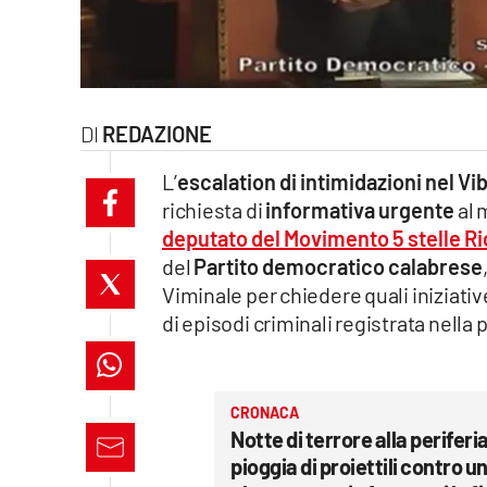
laconair.it
lacitymag.it
REDAZIONE
ilreggino.it
L’
escalation di intimidazioni nel V
cosenzachannel.it
richiesta di
informativa urgente
al 
deputato del Movimento 5 stelle R
ilvibonese.it
del
Partito democratico calabrese
catanzarochannel.it
Viminale per chiedere quali iniziati
di episodi criminali registrata nella 
lacapitalenews.it
App
CRONACA
Notte di terrore alla periferia
Android
pioggia di proiettili contro u