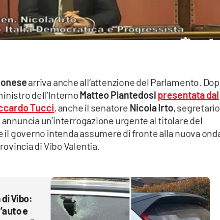
ibonese
arriva anche all’attenzione del Parlamento. Dop
ministro dell’Interno
Matteo Piantedosi
presentata dal
iccardo Tucci
, anche il senatore
Nicola Irto
, segretario
, annuncia un’interrogazione urgente al titolare del
ve il governo intenda assumere di fronte alla nuova ond
provincia di Vibo Valentia.
 di Vibo:
n’auto e