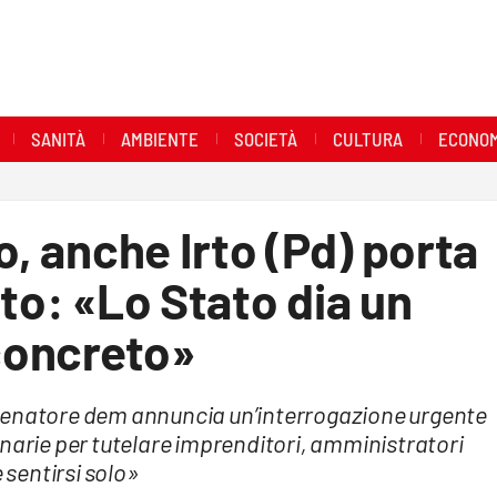
SANITÀ
AMBIENTE
SOCIETÀ
CULTURA
ECONOM
o, anche Irto (Pd) porta
to: «Lo Stato dia un
 concreto»
il senatore dem annuncia un’interrogazione urgente
inarie per tutelare imprenditori, amministratori
 sentirsi solo»