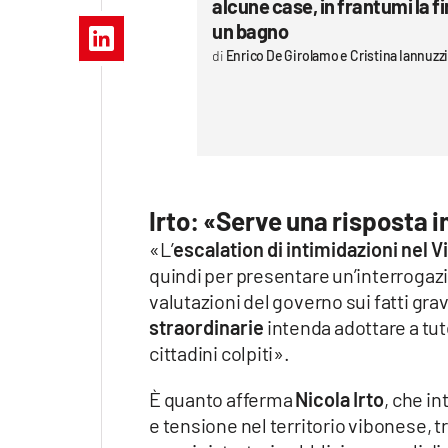
alcune case, in frantumi la fi
Apple
un bagno
Enrico De Girolamo e Cristina Iannuzz
Vai
Irto: «Serve una risposta 
«L’
escalation di intimidazioni nel 
quindi per presentare un’interrogazi
valutazioni del governo sui fatti grav
straordinarie
intenda adottare a tut
cittadini colpiti».
È quanto afferma
Nicola Irto
, che i
e tensione nel territorio vibonese, t