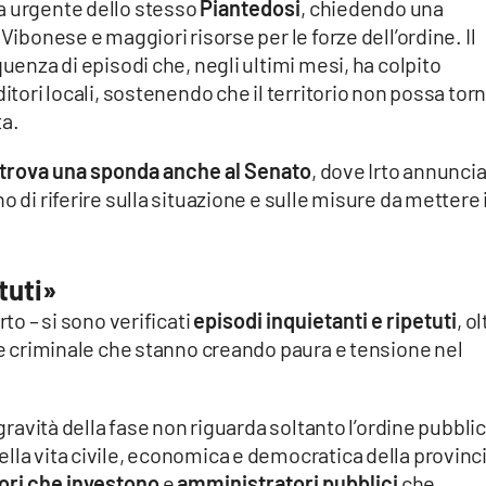
a urgente dello stesso
Piantedosi
, chiedendo una
Vibonese e maggiori risorse per le forze dell’ordine. Il
quenza di episodi che, negli ultimi mesi, ha colpito
ditori locali, sostenendo che il territorio non possa tor
ta.
 trova una sponda anche al Senato
, dove Irto annunci
o di riferire sulla situazione e sulle misure da mettere 
tuti»
rto – si sono verificati
episodi inquietanti e ripetuti
, o
one criminale che stanno creando paura e tensione nel
 gravità della fase non riguarda soltanto l’ordine pubblic
lla vita civile, economica e democratica della provinc
ori che investono
e
amministratori pubblici
che