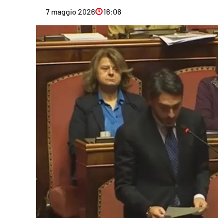
Eventi
7 maggio 2026
16:06
Sport
Streaming
LaC TV
Lac Network
LaC OnAir
LaC
Network
lacplay.it
lactv.it