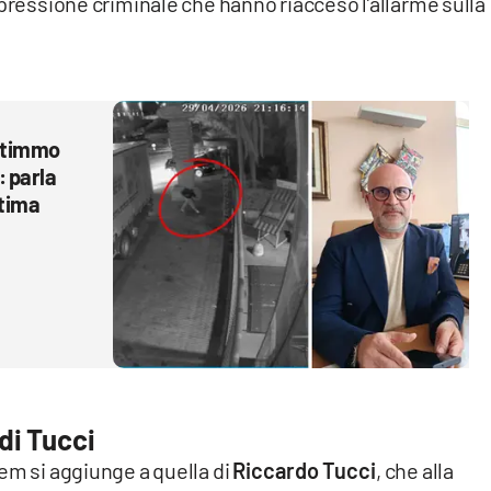
 pressione criminale che hanno riacceso l’allarme sulla
entimmo
: parla
ltima
 di Tucci
em si aggiunge a quella di
Riccardo Tucci
, che alla