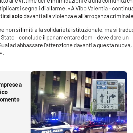
utto alle vittime delle intimidazioni e a una comunità ch
plicarsi segnali di allarme. «A Vibo Valentia – continua 
irsi solo
davanti alla violenza e all’arroganza criminal
e non si limiti alla solidarietà istituzionale, ma si tradu
 «Lo Stato – conclude il parlamentare dem – deve dare un
 Guai ad abbassare l’attenzione davanti a questa nuova,
».
 imprese a
nico
 momento