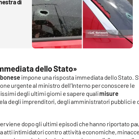
nestra di
i
immediata dello Stato»
Vibonese
impone una risposta immediata dello Stato. S
one urgente al ministro dell’Interno per conoscere le
issimi degli ultimi giorni e sapere quali
misure
ela degli imprenditori, degli amministratori pubblici e 
nterviene dopo gli ultimi episodi che hanno riportato pa
ra atti intimidatori contro attività economiche, minacc