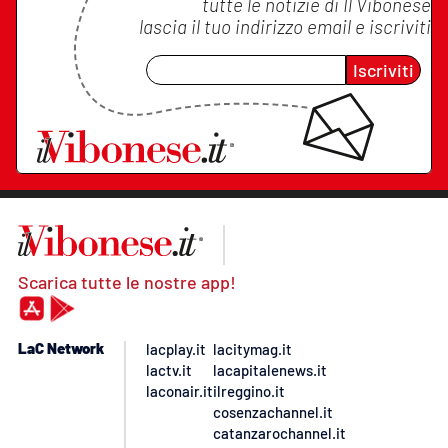
tutte le notizie di
Il Vibonese
lascia il tuo indirizzo email e iscriviti
Iscriviti
Scarica tutte le nostre app!
LaC Network
lacplay.it
lacitymag.it
lactv.it
lacapitalenews.it
laconair.it
ilreggino.it
cosenzachannel.it
catanzarochannel.it