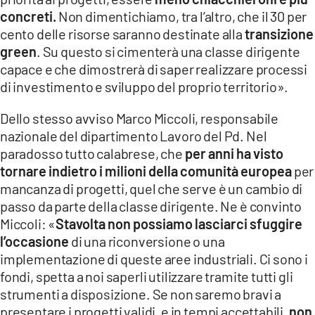
concreti.
Non dimentichiamo, tra l’altro, che il 30 per
cento delle risorse saranno destinate alla
transizione
green
. Su questo si cimenterà una classe dirigente
capace e che dimostrerà di saper realizzare processi
di investimento e sviluppo del proprio territorio».
Dello stesso avviso Marco Miccoli, responsabile
nazionale del dipartimento Lavoro del Pd. Nel
paradosso tutto calabrese, che
per anni ha visto
tornare indietro i milioni della comunità europea
per
mancanza di progetti, quel che serve è un cambio di
passo da parte della classe dirigente. Ne è convinto
Miccoli: «
Stavolta non possiamo lasciarci sfuggire
l’occasione
di una riconversione o una
implementazione di queste aree industriali. Ci sono i
fondi, spetta a noi saperli utilizzare tramite tutti gli
strumenti a disposizione. Se non saremo bravi a
presentare i progetti validi, e in tempi accettabili,
non