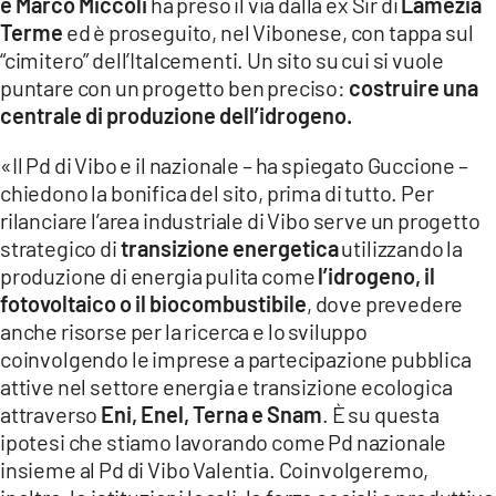
e Marco Miccoli
ha preso il via dalla ex Sir di
Lamezia
LACITYMAG.IT
Terme
ed è proseguito, nel Vibonese, con tappa sul
“cimitero” dell’Italcementi. Un sito su cui si vuole
ILREGGINO.IT
puntare con un progetto ben preciso:
costruire una
centrale di produzione dell’idrogeno.
COSENZACHANNEL.IT
«Il Pd di Vibo e il nazionale – ha spiegato Guccione –
ILVIBONESE.IT
chiedono la bonifica del sito, prima di tutto. Per
rilanciare l’area industriale di Vibo serve un progetto
CATANZAROCHANNEL.IT
strategico di
transizione energetica
utilizzando la
LACAPITALENEWS.IT
produzione di energia pulita come
l’idrogeno, il
fotovoltaico o il biocombustibile
, dove prevedere
anche risorse per la ricerca e lo sviluppo
App
coinvolgendo le imprese a partecipazione pubblica
ANDROID
attive nel settore energia e transizione ecologica
attraverso
Eni, Enel, Terna e Snam
. È su questa
APPLE
ipotesi che stiamo lavorando come Pd nazionale
insieme al Pd di Vibo Valentia. Coinvolgeremo,