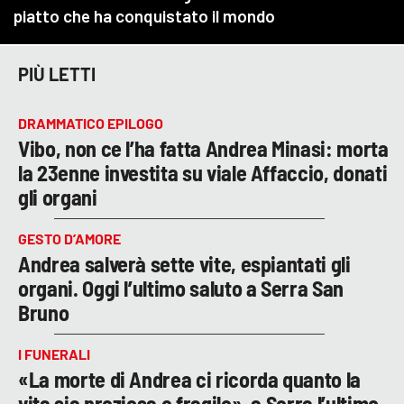
PIÙ LETTI
DRAMMATICO EPILOGO
Vibo, non ce l’ha fatta Andrea Minasi: morta
la 23enne investita su viale Affaccio, donati
gli organi
GESTO D’AMORE
Andrea salverà sette vite, espiantati gli
organi. Oggi l’ultimo saluto a Serra San
Bruno
I FUNERALI
«La morte di Andrea ci ricorda quanto la
vita sia preziosa e fragile», a Serra l’ultimo