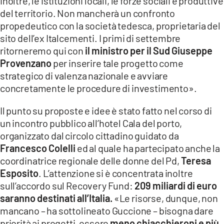
inoltre, le istituzioni locali, le forze sociali e produttive
del territorio. Non mancherà un confronto
propedeutico con la società tedesca, proprietaria del
sito dell’ex Italcementi. I primi di settembre
ritorneremo qui con
il ministro per il Sud Giuseppe
Provenzano
per inserire tale progetto come
strategico di valenza nazionale e avviare
concretamente le procedure di investimento».
Il punto su proposte e idee è stato fatto nel corso di
un incontro pubblico all’hotel Cala del porto,
organizzato dal circolo cittadino guidato da
Francesco Colelli
ed al quale ha partecipato anche la
coordinatrice regionale delle donne del Pd,
Teresa
Esposito
. L’attenzione si è concentrata inoltre
sull’accordo sul Recovery Fund:
209 miliardi di euro
saranno destinati all’Italia.
«Le risorse, dunque, non
mancano – ha sottolineato Guccione – bisogna dare
priorità ai progetti, essere
meno chiacchieroni e più