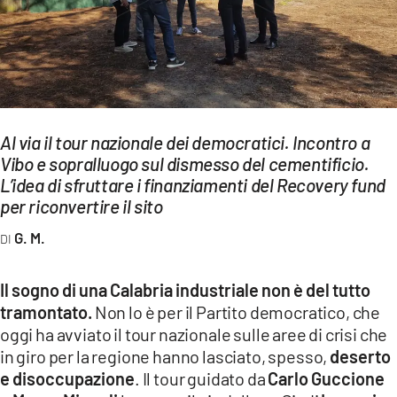
EVENTI
SPORT
Streaming
LAC TV
Al via il tour nazionale dei democratici. Incontro a
Vibo e sopralluogo sul dismesso del cementificio.
LAC NETWORK
L’idea di sfruttare i finanziamenti del Recovery fund
per riconvertire il sito
LAC ONAIR
G. M.
LaC
Network
Il sogno di una Calabria industriale non è del tutto
LACPLAY.IT
tramontato.
Non lo è per il Partito democratico, che
oggi ha avviato il tour nazionale sulle aree di crisi che
LACTV.IT
in giro per la regione hanno lasciato, spesso,
deserto
e disoccupazione
. Il tour guidato da
Carlo Guccione
LACONAIR.IT