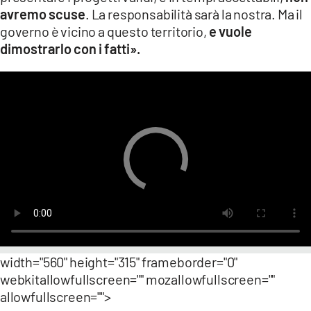
avremo scuse
. La responsabilità sarà la nostra. Ma il
governo è vicino a questo territorio,
e vuole
dimostrarlo con i fatti».
width="560" height="315" frameborder="0"
webkitallowfullscreen="" mozallowfullscreen=""
allowfullscreen="">