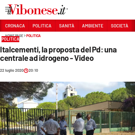
Vai
CRONACA
POLITICA
SANITÀ
AMBIENTE
SOCIETÀ
HOME PAGE
POLITICA
Sezioni
POLITICA
Italcementi, la proposta del Pd: una
CRONACA
centrale ad idrogeno - Video
POLITICA
22 luglio 2020
20:10
SANITÀ
AMBIENTE
SOCIETÀ
CULTURA
ECONOMIA E LAVORO