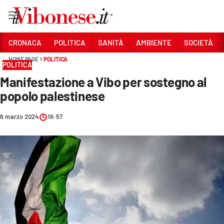
Vai
CRONACA
POLITICA
SANITÀ
AMBIENTE
SOCIETÀ
HOME PAGE
POLITICA
Sezioni
POLITICA
Manifestazione a Vibo per sostegno al
CRONACA
popolo palestinese
POLITICA
6 marzo 2024
16:57
SANITÀ
AMBIENTE
SOCIETÀ
CULTURA
ECONOMIA E LAVORO