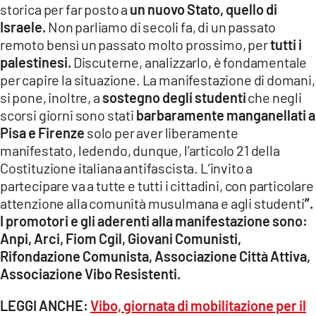
storica per far posto a
un nuovo Stato, quello di
Israele.
Non parliamo di secoli fa, di un passato
remoto bensì un passato molto prossimo, per
tutti i
palestinesi.
Discuterne, analizzarlo, è fondamentale
per capire la situazione. La manifestazione di domani,
si pone, inoltre, a
sostegno degli studenti
che negli
scorsi giorni sono stati
barbaramente manganellati a
Pisa e Firenze
solo per aver liberamente
manifestato, ledendo, dunque, l’articolo 21 della
Costituzione italiana antifascista. L’invito a
partecipare va a tutte e tutti i cittadini, con particolare
attenzione alla comunità musulmana e agli studenti
”.
I promotori e gli aderenti alla manifestazione sono:
Anpi, Arci, Fiom Cgil, Giovani Comunisti,
Rifondazione Comunista, Associazione Città Attiva,
Associazione Vibo Resistenti.
LEGGI ANCHE:
Vibo, giornata di mobilitazione per il