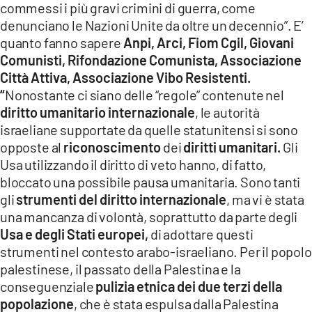
commessi i più gravi crimini di guerra, come
denunciano le Nazioni Unite da oltre un decennio”. E’
quanto fanno sapere
Anpi, Arci, Fiom Cgil, Giovani
Comunisti, Rifondazione Comunista, Associazione
Città Attiva, Associazione Vibo Resistenti.
“
Nonostante ci siano delle “regole” contenute nel
diritto umanitario internazionale
, le autorità
israeliane supportate da quelle statunitensi si sono
opposte al
riconoscimento
dei
diritti umanitari.
Gli
Usa utilizzando il diritto di veto hanno, di fatto,
bloccato una possibile pausa umanitaria. Sono tanti
gli
strumenti del diritto internazionale
, ma vi è stata
una mancanza di volontà, soprattutto da parte degli
Usa e degli Stati europei,
di adottare questi
strumenti nel contesto arabo-israeliano. Per il popolo
palestinese, il passato della Palestina e la
conseguenziale
pulizia etnica dei due terzi della
popolazione
, che è stata espulsa dalla Palestina