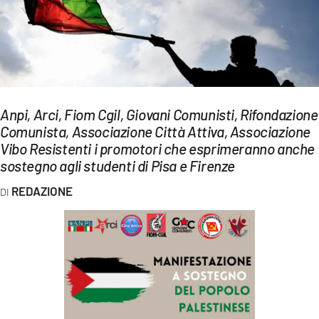
EVENTI
SPORT
Streaming
LAC TV
Anpi, Arci, Fiom Cgil, Giovani Comunisti, Rifondazione
Comunista, Associazione Città Attiva, Associazione
LAC NETWORK
Vibo Resistenti i promotori che esprimeranno anche
sostegno agli studenti di Pisa e Firenze
LAC ONAIR
REDAZIONE
LaC
Network
LACPLAY.IT
LACTV.IT
LACONAIR.IT