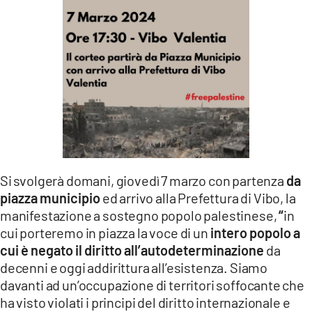
LACITYMAG.IT
ILREGGINO.IT
COSENZACHANNEL.IT
ILVIBONESE.IT
CATANZAROCHANNEL.IT
LACAPITALENEWS.IT
Si svolgerà domani, giovedì 7 marzo con partenza
da
piazza municipio
ed arrivo alla Prefettura di Vibo, la
App
manifestazione a sostegno popolo palestinese,
“
in
cui porteremo in piazza la voce di un
intero popolo a
ANDROID
cui è negato il diritto all’autodeterminazione
da
APPLE
decenni e oggi addirittura all’esistenza. Siamo
davanti ad un’occupazione di territori soffocante che
ha visto violati i principi del diritto internazionale e