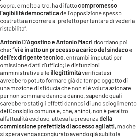
sopra, e molto altro, ha di fatto
compromesso
l’agibilità democratica
dell’opposizione spesso
costretta a ricorrere al prefetto per tentare di vederla
ristabilita”.
Antonio D’Agostino e Antonio Macrì
ricordano poi
che:
“
vi è in atto un processo a carico del sindaco
e
dell’ex dirigente tecnico
, entrambi imputati per
omissione d’atti d’ufficio; le disfunzioni
amministrative e le
illegittimità
verificatesi
avrebbero potuto formare già da tempo oggetto di
una mozione di sfiducia che non si è voluta azionare
per non sommare danno a danno, sapendo quali
sarebbero stati gli effetti dannosi di uno scioglimento
del Consiglio comunale, che, ahinoi, non è peraltro
all’attualità escluso, attesa la presenza
della
commissione prefettizia di accesso agli atti,
ma che
si spera venga scongiurato avendo già subito la