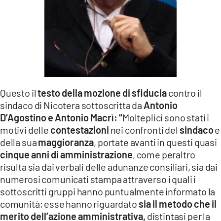
Questo il
testo della mozione di sfiducia
contro il
sindaco di Nicotera sottoscritta da
Antonio
D’Agostino e Antonio Macrì: “
Molteplici sono stati i
motivi delle
contestazioni
nei confronti del
s
indaco
e
della sua
m
aggioranza
, portate avanti in questi quasi
cinque anni di amministrazione
, come peraltro
risulta sia dai verbali delle adunanze consiliari, sia dai
numerosi comunicati stampa attraverso i quali i
sottoscritti gruppi hanno puntualmente informato la
comunità; esse hanno riguardato
sia il metodo che il
merito dell’azione amministrativa,
distintasi per la