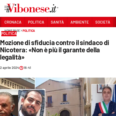
Vai
CRONACA
POLITICA
SANITÀ
AMBIENTE
SOCIETÀ
HOME PAGE
POLITICA
Sezioni
POLITICA
Mozione di sfiducia contro il sindaco di
CRONACA
Nicotera: «Non è più il garante della
POLITICA
legalità»
SANITÀ
2 aprile 2024
16:41
AMBIENTE
SOCIETÀ
CULTURA
ECONOMIA E LAVORO