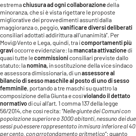
estrema
chiusura ad ogni collaborazione
della
minoranza, che si è vista rigettare le proposte
migliorative dei provvedimenti assunti dalla
maggioranza o, peggio,
vanificare diversi deliberati
consiliari adottati addirittura all’unanimità”. Per
Movi@Vento e Lega, quindi, tra i
comportamenti più
gravi
occorre evidenziare: la
mancata attivazione
di
quasi tutte le
commissioni
consiliari previste dallo
statuto; la
nomina,
in sostituzione della vice sindaco
e assessora dimissionaria, di un
assessore al
bilancio di sesso maschile al posto di uno di sesso
femminile
, portando a tre maschi su quattro la
composizione della Giunta e così
violando il dettato
normativo
di cui all’art. 1 comma 137 della legge
56/2014, che così recita: “
Nelle giunte dei Comuni con
popolazione superiore a 3000 abitanti, nessuno dei due
sessi può essere rappresentato in misura inferiore al 40
per cento, con arrotondamento aritmetico
“; quanto