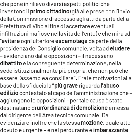
che pone in rilievo diversi aspetti politici che
investono il
primo cittadino
(già alle prese con l’invio
della Commissione di accesso agli atti da parte della
Prefettura di Vibo al fine di accertare eventuali
infiltrazioni mafiose nella vita dell’ente) e che mira ad
“
evitare
ogni ulteriore
escamotage
da parte della
presidenza del Consiglio comunale, volta ad
eludere
– evidenziano dalle opposizioni – il necessario
dibattito
e la conseguente determinazione, nella
sede istituzionalmente più propria, che non può che
essere l’assemblea consiliare
”.
Fra le motivazioni alla
base della sfiducia la
“più grave
riguarda
l’abuso
edilizio
contestato al capo dell’amministrazione che –
aggiungono le opposizioni – per tale causa è stato
destinatario di
un’ordinanza di demolizione
emessa
dal dirigente dell’Area tecnica comunale. Da
evidenziare inoltre che la stessa
mozione,
quale atto
dovuto e urgente – e nel perdurante e
imbarazzante