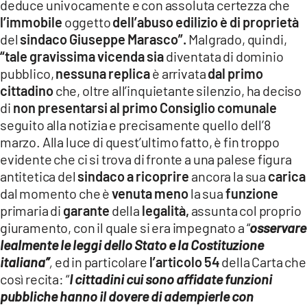
deduce univocamente e con assoluta certezza che
l’immobile
oggetto
dell’abuso edilizio è di proprietà
del
sindaco Giuseppe Marasco”.
Malgrado, quindi,
“tale gravissima vicenda sia
diventata di dominio
pubblico,
nessuna replica
è arrivata
dal primo
cittadino
che, oltre all’inquietante silenzio, ha deciso
di
non presentarsi al primo Consiglio comunale
seguito alla notizia e precisamente quello dell’8
marzo. Alla luce di quest’ultimo fatto, è fin troppo
evidente che ci si trova di fronte a una palese figura
antitetica del
sindaco a ricoprire
ancora la sua
carica
dal momento che è
venuta meno
la sua
funzione
primaria di
garante
della
legalità,
assunta col proprio
giuramento, con il quale si era impegnato a “
osservare
lealmente le leggi dello Stato e la Costituzione
italiana”
,
ed in particolare
l’articolo 54
della Carta che
così recita: “
I cittadini cui sono affidate funzioni
pubbliche hanno il dovere di adempierle con