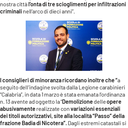
nostra città
l’onta di tre scioglimenti per infiltrazioni
criminali
nell’arco di dieci anni”.
I consiglieri di minoranza ricordano inoltre che “
a
seguito dell’indagine svolta dalla Legione carabinieri
“Calabria”, in data 1 marzo è stata emanata l’ordinanza
n. 13 avente ad oggetto la “
Demolizione
delle
opere
abusivamente
realizzate con
variazioni essenziali
dei titoli autorizzativi, site alla località “Passo” della
frazione Badia di Nicotera”.
Dagli estremi catastali si