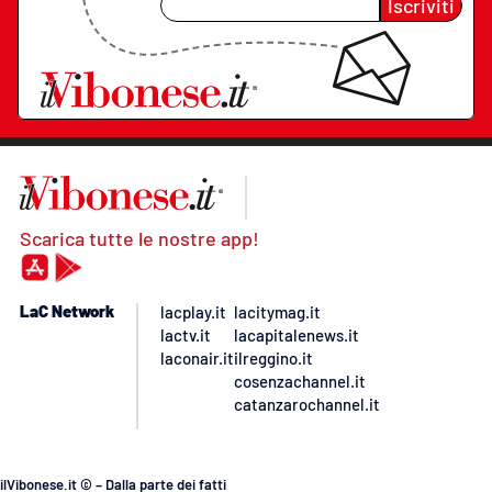
Iscriviti
Scarica tutte le nostre app!
LaC Network
lacplay.it
lacitymag.it
lactv.it
lacapitalenews.it
laconair.it
ilreggino.it
cosenzachannel.it
catanzarochannel.it
ilVibonese.it © – Dalla parte dei fatti