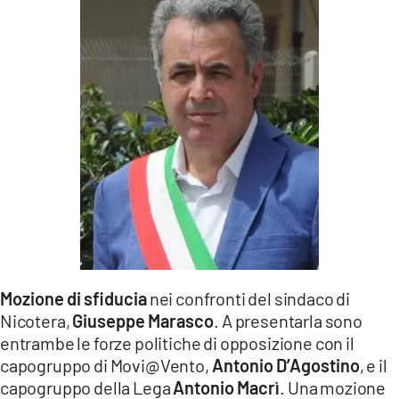
LACITYMAG.IT
ILREGGINO.IT
COSENZACHANNEL.IT
ILVIBONESE.IT
CATANZAROCHANNEL.IT
LACAPITALENEWS.IT
App
Mozione di sfiducia
nei confronti del sindaco di
ANDROID
Nicotera,
Giuseppe Marasco
. A presentarla sono
APPLE
entrambe le forze politiche di opposizione con il
capogruppo di Movi@Vento,
Antonio D’Agostino
, e il
capogruppo della Lega
Antonio Macrì
. Una mozione