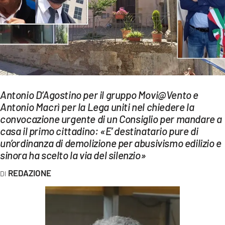
EVENTI
SPORT
Streaming
LAC TV
Antonio D’Agostino per il gruppo Movi@Vento e
LAC NETWORK
Antonio Macrì per la Lega uniti nel chiedere la
convocazione urgente di un Consiglio per mandare a
LAC ONAIR
casa il primo cittadino: «E’ destinatario pure di
un’ordinanza di demolizione per abusivismo edilizio e
LaC
sinora ha scelto la via del silenzio»
Network
REDAZIONE
LACPLAY.IT
LACTV.IT
LACONAIR.IT