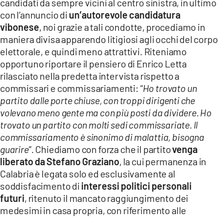
candidati da sempre vicini al centro sinistra, in ultimo
con l’annuncio di
un’autorevole candidatura
vibonese
, noi grazie a tali condotte, procediamo in
maniera divisa apparendo litigiosi agli occhi del corpo
elettorale, e quindi meno attrattivi. Riteniamo
opportuno riportare il pensiero di Enrico Letta
rilasciato nella predetta intervista rispetto a
commissari e commissariamenti: “
Ho trovato un
partito dalle porte chiuse, con troppi dirigenti che
volevano meno gente ma con più posti da dividere. Ho
trovato un partito con molti sedi commissariate. Il
commissariamento è sinonimo di malattia, bisogna
guarire
”. Chiediamo con forza che il partito
venga
liberato da Stefano Graziano
, la cui permanenza in
Calabria è legata solo ed esclusivamente al
soddisfacimento di
interessi politici personali
futuri
, ritenuto il mancato raggiungimento dei
medesimi in casa propria, con riferimento alle