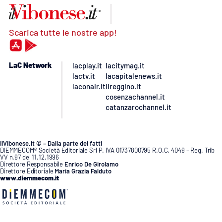
Scarica tutte le nostre app!
LaC Network
lacplay.it
lacitymag.it
lactv.it
lacapitalenews.it
laconair.it
ilreggino.it
cosenzachannel.it
catanzarochannel.it
ilVibonese.it © – Dalla parte dei fatti
DIEMMECOM® Società Editoriale Srl P. IVA 01737800795 R.O.C. 4049 – Reg. Trib
VV n.97 del 11.12.1996
Direttore Responsabile
Enrico De Girolamo
Direttore Editoriale
Maria Grazia Falduto
www.diemmecom.it