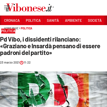
Vai
CRONACA
POLITICA
SANITÀ
AMBIENTE
SOCIETÀ
HOME PAGE
POLITICA
Sezioni
POLITICA
Pd Vibo, i dissidenti rilanciano:
CRONACA
«Graziano e Insardà pensano di essere
POLITICA
padroni del partito»
SANITÀ
23 marzo 2021
11:22
AMBIENTE
SOCIETÀ
CULTURA
ECONOMIA E LAVORO