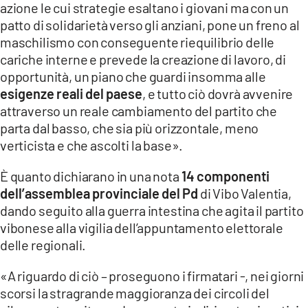
azione le cui strategie esaltano i giovani ma con un
LACITYMAG.IT
patto di solidarietà verso gli anziani, pone un freno al
maschilismo con conseguente riequilibrio delle
ILREGGINO.IT
cariche interne e prevede la creazione di lavoro, di
opportunità, un piano che guardi insomma alle
COSENZACHANNEL.IT
esigenze reali del paese
, e tutto ciò dovrà avvenire
ILVIBONESE.IT
attraverso un reale cambiamento del partito che
parta dal basso, che sia più orizzontale, meno
CATANZAROCHANNEL.IT
verticista e che ascolti la base».
LACAPITALENEWS.IT
È quanto dichiarano in una nota
14 componenti
dell’assemblea provinciale del Pd
di Vibo Valentia,
App
dando seguito alla guerra intestina che agita il partito
vibonese alla vigilia dell’appuntamento elettorale
ANDROID
delle regionali.
APPLE
«A riguardo di ciò – proseguono i firmatari -, nei giorni
scorsi la stragrande maggioranza dei circoli del