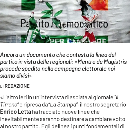
EVENTI
SPORT
Streaming
LAC TV
Ancora un documento che contesta la linea del
LAC NETWORK
partito in vista delle regionali: «Mentre de Magistris
procede spedito nella campagna elettorale noi
LAC ONAIR
siamo divisi»
LaC
REDAZIONE
Network
«L’altro ieri in un’intervista rilasciata al giornale “
Il
LACPLAY.IT
Tirreno
” e ripresa da “
La Stampa
”, il nostro segretario
Enrico Letta
ha tracciato nuove linee che
LACTV.IT
inevitabilmente saranno destinare a cambiare volto
LACONAIR.IT
al nostro partito. Egli delinea i punti fondamentali di