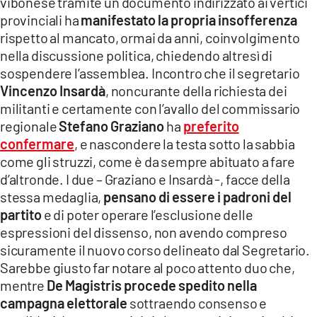
vibonese tramite un documento indirizzato ai vertici
provinciali ha
manifestato la propria insofferenza
rispetto al mancato, ormai da anni, coinvolgimento
nella discussione politica, chiedendo altresì di
sospendere l’assemblea. Incontro che il segretario
Vincenzo Insardà
, noncurante della richiesta dei
militanti e certamente con l’avallo del commissario
regionale
Stefano Graziano
ha
preferito
confermare
, e nascondere la testa sotto la sabbia
come gli struzzi, come è da sempre abituato a fare
d’altronde. I due – Graziano e Insardà -, facce della
stessa medaglia,
pensano di essere i padroni del
partito
e di poter operare l’esclusione delle
espressioni del dissenso, non avendo compreso
sicuramente il nuovo corso delineato dal Segretario.
Sarebbe giusto far notare al poco attento duo che,
mentre
De Magistris procede spedito nella
campagna elettorale
sottraendo consenso e