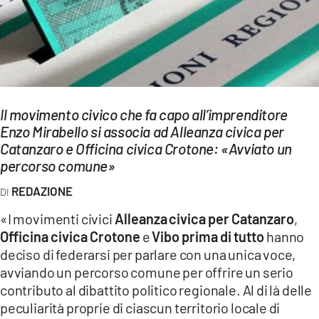
EVENTI
SPORT
Streaming
LAC TV
Il movimento civico che fa capo all’imprenditore
Enzo Mirabello si associa ad Alleanza civica per
LAC NETWORK
Catanzaro e Officina civica Crotone: «Avviato un
percorso comune»
LAC ONAIR
REDAZIONE
LaC
«I movimenti civici
Alleanza
civica
per
Catanzaro
,
Network
Officina
civica
Crotone
e
Vibo prima di tutto
hanno
LACPLAY.IT
deciso di federarsi per parlare con una unica voce,
avviando un percorso comune per offrire un serio
LACTV.IT
contributo al dibattito politico regionale. Al di là delle
peculiarità proprie di ciascun territorio locale di
LACONAIR.IT