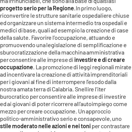
ma irrinunciabili, che sono alla base di qualsiasi
progetto serio per la Regione
.In primo luogo,
riconvertire le strutture sanitarie ospedaliere chiuse
ed organizzare un sistema intermedio tra ospedali e
medici di base, quali ad esempio la creazione di case
della salute. Favorire l’occupazione, attuando e
promuovendo una legislazione di semplificazione e
sburocratizzazione della macchina amministrativa
per consentire alle imprese di
investire e di creare
occupazione
. La promozione di leggi regionali mirate
ad incentivare la creazione di attività imprenditoriali
per i giovani al fine di interrompere l’esodo dalla
nostra amata terra di Calabria. Snellire l’iter
burocratico per consentire alle imprese di investire
ed ai giovani di poter ricorrere all’autoimpiego come
mezzo per creare occupazione. Un approccio
politico-amministrativo serio e consapevole, uno
stile moderato nelle azioni e nei toni
per contrastare