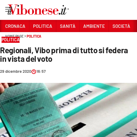
Vai
CRONACA
POLITICA
SANITÀ
AMBIENTE
SOCIETÀ
HOME PAGE
POLITICA
Sezioni
POLITICA
Regionali, Vibo prima di tutto si federa
CRONACA
in vista del voto
POLITICA
29 dicembre 2020
16:57
SANITÀ
AMBIENTE
SOCIETÀ
CULTURA
ECONOMIA E LAVORO