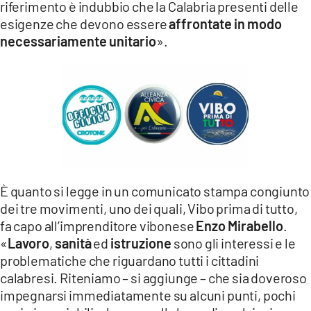
riferimento è indubbio che la Calabria presenti delle
LACITYMAG.IT
esigenze che devono essere
affrontate in modo
necessariamente unitario
».
ILREGGINO.IT
COSENZACHANNEL.IT
ILVIBONESE.IT
CATANZAROCHANNEL.IT
LACAPITALENEWS.IT
È quanto si legge in un comunicato stampa congiunto
dei tre movimenti, uno dei quali, Vibo prima di tutto,
App
fa capo all’imprenditore vibonese
Enzo Mirabello
.
ANDROID
«
Lavoro
,
sanità
ed
istruzione
sono gli interessi e le
problematiche che riguardano tutti i cittadini
APPLE
calabresi. Riteniamo – si aggiunge – che sia doveroso
impegnarsi immediatamente su alcuni punti, pochi