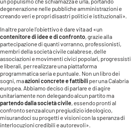
un populismo che schiamazza e urla, portando
degenerazione nelle pubbliche amministrazioni e
creando veri e propri disastri politici e istituzionali».
In altre parole l’obiettivo è dare vita ad «un
contenitore di idee e di confronto
, grazie alla
partecipazione di quanti vorranno, professionisti,
membri della società civile calabrese, delle
associazioni e movimenti civici popolari, progressisti
e liberali, per realizzare una piattaforma
programmatica seria e puntuale. Non un libro dei
sogni, ma
azioni concrete e fattibili
per una Calabria
europea. Abbiamo deciso di parlare e di agire
unitariamente non delegando alcun partito ma
partendo dalla società civile
, essendo pronti al
confronto senza alcun pregiudizio ideologico,
misurandoci su progetti e visioni con la speranza di
interlocuzioni credibili e autorevoli».