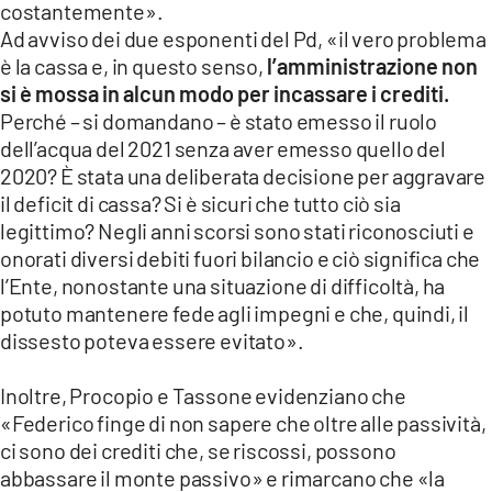
costantemente».
Ad avviso dei due esponenti del Pd, «il vero problema
è la cassa e, in questo senso,
l’amministrazione non
si è mossa in alcun modo per incassare i crediti.
Perché – si domandano – è stato emesso il ruolo
dell’acqua del 2021 senza aver emesso quello del
2020? È stata una deliberata decisione per aggravare
il deficit di cassa? Si è sicuri che tutto ciò sia
legittimo? Negli anni scorsi sono stati riconosciuti e
onorati diversi debiti fuori bilancio e ciò significa che
l’Ente, nonostante una situazione di difficoltà, ha
potuto mantenere fede agli impegni e che, quindi, il
dissesto poteva essere evitato».
Inoltre, Procopio e Tassone evidenziano che
«Federico finge di non sapere che oltre alle passività,
ci sono dei crediti che, se riscossi, possono
abbassare il monte passivo» e rimarcano che «la