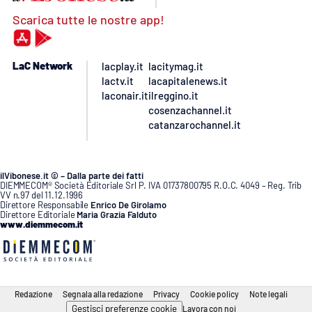
Scarica tutte le nostre app!
LaC Network
lacplay.it
lacitymag.it
lactv.it
lacapitalenews.it
laconair.it
ilreggino.it
cosenzachannel.it
catanzarochannel.it
ilVibonese.it © – Dalla parte dei fatti
DIEMMECOM® Società Editoriale Srl P. IVA 01737800795 R.O.C. 4049 – Reg. Trib
VV n.97 del 11.12.1996
Direttore Responsabile
Enrico De Girolamo
Direttore Editoriale
Maria Grazia Falduto
www.diemmecom.it
Redazione
Segnala alla redazione
Privacy
Cookie policy
Note legali
Gestisci preferenze cookie
Lavora con noi