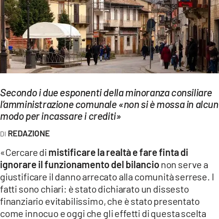
EVENTI
SPORT
Streaming
LAC TV
Secondo i due esponenti della minoranza consiliare
LAC NETWORK
l’amministrazione comunale «non si è mossa in alcun
modo per incassare i crediti»
LAC ONAIR
REDAZIONE
LaC
«Cercare di
mistificare la realtà e fare finta di
Network
ignorare il funzionamento del bilancio
non serve a
LACPLAY.IT
giustificare il danno arrecato alla comunità serrese. I
fatti sono chiari: è stato dichiarato un dissesto
LACTV.IT
finanziario evitabilissimo, che è stato presentato
LACONAIR.IT
come innocuo e oggi che gli effetti di questa scelta