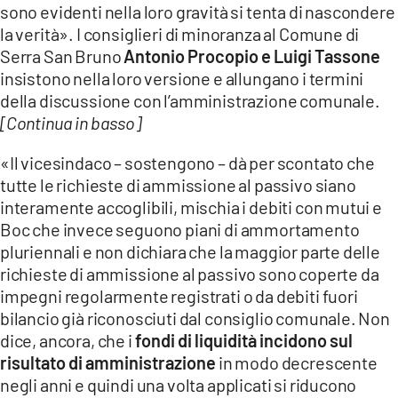
sono evidenti nella loro gravità si tenta di nascondere
LACITYMAG.IT
la verità». I consiglieri di minoranza al Comune di
Serra San Bruno
Antonio Procopio e Luigi Tassone
ILREGGINO.IT
insistono nella loro versione e allungano i termini
della discussione con l’amministrazione comunale.
COSENZACHANNEL.IT
[Continua in basso]
ILVIBONESE.IT
«Il vicesindaco – sostengono – dà per scontato che
CATANZAROCHANNEL.IT
tutte le richieste di ammissione al passivo siano
interamente accoglibili, mischia i debiti con mutui e
LACAPITALENEWS.IT
Boc che invece seguono piani di ammortamento
pluriennali e non dichiara che la maggior parte delle
App
richieste di ammissione al passivo sono coperte da
impegni regolarmente registrati o da debiti fuori
ANDROID
bilancio già riconosciuti dal consiglio comunale. Non
APPLE
dice, ancora, che i
fondi di liquidità incidono sul
risultato di amministrazione
in modo decrescente
negli anni e quindi una volta applicati si riducono