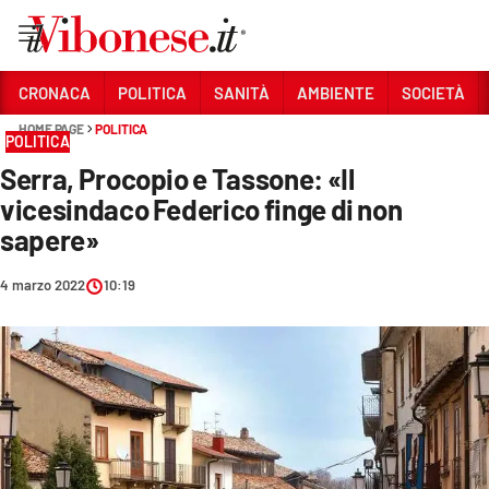
Vai
CRONACA
POLITICA
SANITÀ
AMBIENTE
SOCIETÀ
HOME PAGE
POLITICA
Sezioni
POLITICA
Serra, Procopio e Tassone: «Il
CRONACA
vicesindaco Federico finge di non
POLITICA
sapere»
SANITÀ
4 marzo 2022
10:19
AMBIENTE
SOCIETÀ
CULTURA
ECONOMIA E LAVORO