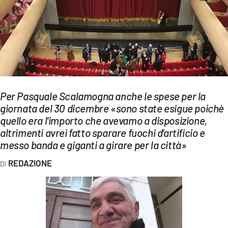
EVENTI
SPORT
Streaming
LAC TV
Per Pasquale Scalamogna anche le spese per la
LAC NETWORK
giornata del 30 dicembre «sono state esigue poichè
quello era l'importo che avevamo a disposizione,
LAC ONAIR
altrimenti avrei fatto sparare fuochi d'artificio e
messo banda e giganti a girare per la città»
LaC
Network
REDAZIONE
LACPLAY.IT
LACTV.IT
LACONAIR.IT