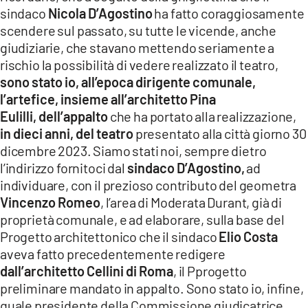
sindaco
Nicola D’Agostino
ha fatto coraggiosamente
scendere sul passato, su tutte le vicende, anche
giudiziarie, che stavano mettendo seriamente a
rischio la possibilità di vedere realizzato il teatro,
sono stato io, all’epoca dirigente comunale,
l’artefice, insieme all’architetto Pina
Eulilli, dell’appalto
che ha portato alla realizzazione,
in dieci anni, del teatro
presentato alla città giorno 30
dicembre 2023. Siamo stati noi, sempre dietro
l’indirizzo fornitoci dal
sindaco D’Agostino,
ad
individuare, con il prezioso contributo del geometra
Vincenzo Romeo
, l’area di Moderata Durant, già di
proprietà comunale, e ad elaborare, sulla base del
Progetto architettonico che il sindaco
Elio Costa
aveva fatto precedentemente redigere
dall’architetto Cellini di Roma
, il Pprogetto
preliminare mandato in appalto. Sono stato io, infine,
quale presidente della Commissione giudicatrice,