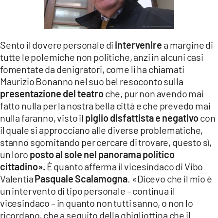
LACITYMAG.IT
ILREGGINO.IT
Sento il dovere personale di
intervenire
a margine di
COSENZACHANNEL.IT
tutte le polemiche non politiche, anzi in alcuni casi
fomentate da denigratori, come li ha chiamati
ILVIBONESE.IT
Maurizio Bonanno nel suo bel resoconto sulla
presentazione del teatro
che, pur non avendo mai
CATANZAROCHANNEL.IT
fatto nulla per la nostra bella città e che prevedo mai
nulla faranno, visto il
piglio disfattista e negativo
con
LACAPITALENEWS.IT
il quale si approcciano alle diverse problematiche,
stanno sgomitando per cercare di trovare, questo sì,
App
un loro
posto al sole nel panorama politico
ANDROID
cittadino».
È quanto afferma il vicesindaco di Vibo
Valentia
Pasquale Scalamogna
. «Dicevo che il mio è
APPLE
un intervento di tipo personale – continua il
vicesindaco – in quanto non tutti sanno, o non lo
ricordano, che a seguito della ghigliottina che il