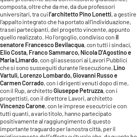
composta, oltre che da me, da due professori
universitari, tra cui
l’architetto Pino Lonetti
, a gestire
l’appalto integrato che ha portato all’individuazione,
tra sei partecipanti, del progetto vincente, appunto
quello realizzato. Ho l’orgoglio, condiviso con
il
senatore Francesco Bevilacqua
, con tutti i sindaci,
Elio Costa, Franco Sammarco, Nicola D’Agostino e
Maria Limardo
, con gli assessori ai Lavori Pubblici
che si sono susseguiti durante l’esecuzione,
Lino
Vartuli, Lorenzo Lombardo, Giovanni Russo e
Carmen Corrado
, con i dirigenti venuti dopo di me,
con il Rup, architetto
Giuseppe Petruzza
, con i
progettisti, con il direttore Lavori, architetto
Vincenzo Carone
, con le imprese esecutrici e con
tutti quanti, a vario titolo, hanno partecipato
positivamente al raggiungimento di questo
importante traguardo per la nostra città, per il
miglioramento dell’offerta culturale che, da quanto ho