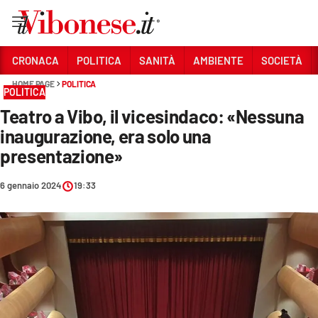
Vai
CRONACA
POLITICA
SANITÀ
AMBIENTE
SOCIETÀ
HOME PAGE
POLITICA
Sezioni
POLITICA
Teatro a Vibo, il vicesindaco: «Nessuna
CRONACA
inaugurazione, era solo una
POLITICA
presentazione»
SANITÀ
6 gennaio 2024
19:33
AMBIENTE
SOCIETÀ
CULTURA
ECONOMIA E LAVORO