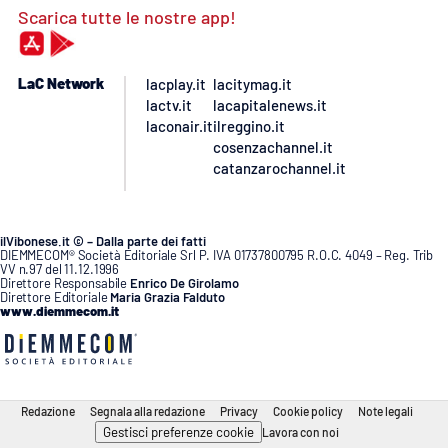
Scarica tutte le nostre app!
LaC Network
lacplay.it
lacitymag.it
lactv.it
lacapitalenews.it
laconair.it
ilreggino.it
cosenzachannel.it
catanzarochannel.it
ilVibonese.it © – Dalla parte dei fatti
DIEMMECOM® Società Editoriale Srl P. IVA 01737800795 R.O.C. 4049 – Reg. Trib
VV n.97 del 11.12.1996
Direttore Responsabile
Enrico De Girolamo
Direttore Editoriale
Maria Grazia Falduto
www.diemmecom.it
Redazione
Segnala alla redazione
Privacy
Cookie policy
Note legali
Gestisci preferenze cookie
Lavora con noi