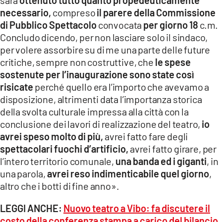
necessario,
compreso
il parere della Commissione
di Pubblico Spettacolo
convocata
per giorno 18
c.m.
Concludo dicendo, per non lasciare solo il sindaco,
per volere assorbire su di me una parte delle future
critiche, sempre non costruttive, che
le spese
sostenute per l’inaugurazione sono state così
risicate
perché quello era l’importo che avevamo a
disposizione, altrimenti data l’importanza storica
della svolta culturale impressa alla città con la
conclusione dei lavori di realizzazione del teatro,
io
avrei speso molto di più,
avrei fatto fare degli
spettacolari fuochi d’artificio,
avrei fatto girare, per
l’intero territorio comunale,
una banda ed i giganti
, in
una parola,
avrei reso indimenticabile quel giorno
,
altro che i botti di fine anno».
LEGGI ANCHE:
Nuovo teatro a Vibo: fa discutere il
costo della conferenza stampa a carico del bilancio