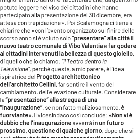
potuto leggere nel viso dei cittadini che hanno
partecipato alla presentazione del 30 dicembre, era
attesa con trepidazione». Poi Scalamogna ci tiene a
chiarire che «con l’evento organizzato sul finire dello
scorso anno si è voluto solo
“presentare” alla città il
nuovo teatro comunale di Vibo Valentia
e
far godere
ai cittadini intervenuti la bellezza di questo gioiello
,
di quello che io chiamo:
“Il Teatro dentro la
Televisione”,
perché questa, a mio parere, è l’idea
ispiratrice del
Progetto architettonico
dell’architetto Cellini
, far sentire il vento del
cambiamento, dell’elevazione culturale. Considerare
la
“presentazione” alla stregua di una
“inaugurazione”
, se non fatto maliziosamente,
è
fuorviante».
Il vicesindaco così conclude:
«Non vi è
dubbio che l’inaugurazione
avverrà
in un futuro
prossimo, questione di qualche giorno
, dopo che si
sarà
ottenuto tutto quanto propedeuticamente