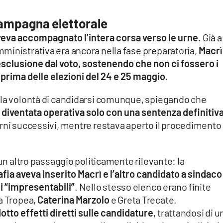
campagna elettorale
aveva accompagnato l’intera corsa verso le urne
. Già a
ministrativa era ancora nella fase preparatoria,
Macrì
 esclusione dal voto, sostenendo che non ci fossero i
prima delle elezioni del 24 e 25 maggio
.
 la volontà di candidarsi comunque, spiegando che
 diventata operativa solo con una sentenza definitiv
orni successivi, mentre restava aperto il procedimento
 un altro passaggio politicamente rilevante: la
 aveva inserito Macrì e l’altro candidato a sindaco
i “impresentabili”
. Nello stesso elenco erano finite
za Tropea,
Caterina Marzolo
e Greta Trecate.
tto effetti diretti sulle candidature
, trattandosi di u