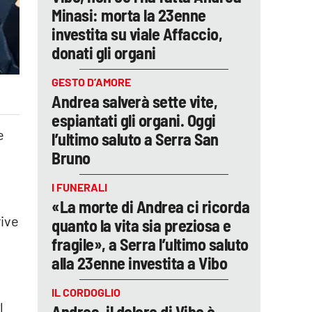
Minasi: morta la 23enne
investita su viale Affaccio,
donati gli organi
GESTO D’AMORE
Andrea salverà sette vite,
espiantati gli organi. Oggi
e
l’ultimo saluto a Serra San
Bruno
I FUNERALI
«La morte di Andrea ci ricorda
rive
quanto la vita sia preziosa e
fragile», a Serra l’ultimo saluto
alla 23enne investita a Vibo
IL CORDOGLIO
l
Andrea, il dolore di Vibo è