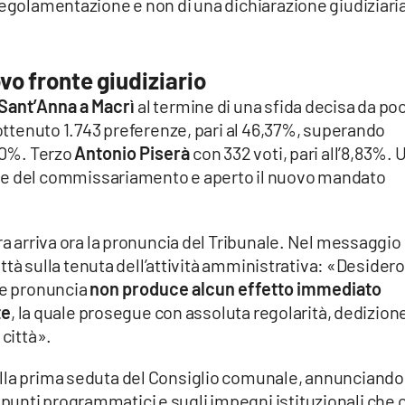
regolamentazione e non di una dichiarazione giudiziaria
uovo fronte giudiziario
 Sant’Anna a Macrì
al termine di una sfida decisa da po
 ottenuto 1.743 preferenze, pari al 46,37%, superando
,80%. Terzo
Antonio Piserà
con 332 voti, pari all’8,83%. 
ase del commissariamento e aperto il nuovo mandato
ra arriva ora la pronuncia del Tribunale. Nel messaggio
città sulla tenuta dell’attività amministrativa: «Desidero
le pronuncia
non produce alcun effetto immediato
te
, la quale prosegue con assoluta regolarità, dedizion
 città».
alla prima seduta del Consiglio comunale, annunciando
unti programmatici e sugli impegni istituzionali che c