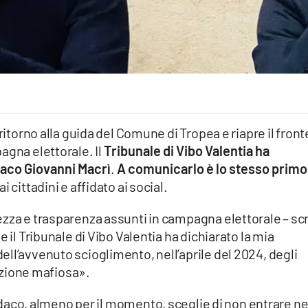
ritorno alla guida del Comune di Tropea e riapre il front
agna elettorale. Il
Tribunale di Vibo Valentia ha
ndaco Giovanni Macrì
.
A comunicarlo è lo stesso primo
 cittadini e affidato ai social.
ezza e trasparenza assunti in campagna elettorale – sc
 il Tribunale di Vibo Valentia ha dichiarato la mia
ll’avvenuto scioglimento, nell’aprile del 2024, degli
razione mafiosa».
indaco, almeno per il momento, sceglie di non entrare ne