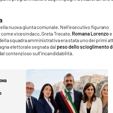
a
della nuova giunta comunale. Nell’esecutivo figurano
e come vicesindaco, Greta Trecate,
Romana Lorenzo
e
lla squadra amministrativa era stata uno dei primi att
gna elettorale segnata dal
peso dello scioglimento d
 dal contenzioso sull’incandidabilità.
uova
o