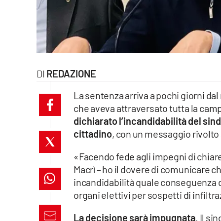
laconair.it
lacitymag.it
ilreggino.it
REDAZIONE
cosenzachannel.it
La sentenza arriva a pochi giorni dal 
che aveva attraversato tutta la camp
ilvibonese.it
dichiarato l’incandidabilità del si
catanzarochannel.it
cittadino
, con un messaggio rivolto ai
lacapitalenews.it
«Facendo fede agli impegni di chiar
Macrì – ho il dovere di comunicare che
incandidabilità quale conseguenza de
App
organi elettivi per sospetti di infilt
Android
La decisione sarà impugnata
. Il s