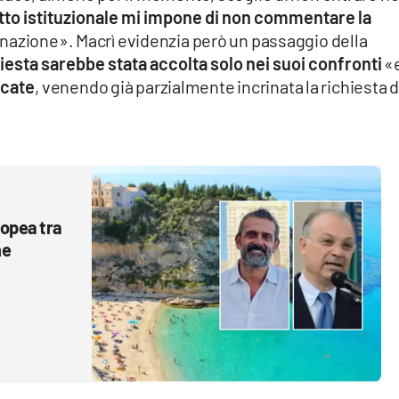
etto istituzionale mi impone di non commentare la
nazione». Macrì evidenzia però un passaggio della
hiesta sarebbe stata accolta solo nei suoi confronti
«
ecate
, venendo già parzialmente incrinata la richiesta d
ropea tra
he