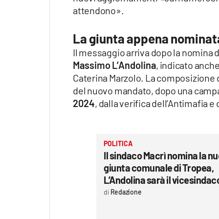
attendono».
La giunta appena nominat
Il messaggio arriva dopo la nomina 
Massimo L’Andolina
, indicato anch
Caterina Marzolo. La composizione de
del nuovo mandato, dopo una campa
2024
, dalla verifica dell’Antimafia e
POLITICA
Il sindaco Macrì nomina la n
giunta comunale di Tropea,
L’Andolina sarà il vicesindac
Redazione