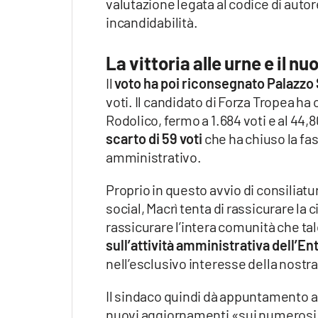
valutazione legata al codice di auto
incandidabilità.
La vittoria alle urne e il n
Il
voto ha poi riconsegnato Palazzo
voti. Il candidato di Forza Tropea ha
Rodolico, fermo a 1.684 voti e al 44
scarto di 59 voti
che ha chiuso la f
amministrativo.
Proprio in questo avvio di consiliatu
social, Macrì tenta di rassicurare la 
rassicurare l’intera comunità che ta
sull’attività amministrativa dell’En
nell’esclusivo interesse della nostra
Il sindaco quindi dà appuntamento 
nuovi aggiornamenti «sui numerosi p