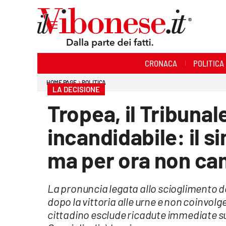
Sezioni
CRONACA
POLITICA
Cronaca
HOME PAGE
POLITICA
LA DECISIONE
Politica
Tropea, il Tribunal
Sanità
incandidabile: il 
Ambiente
ma per ora non ca
Società
La pronuncia legata allo scioglimento d
Cultura
dopo la vittoria alle urne e non coinvolg
Economia e Lavoro
cittadino esclude ricadute immediate s