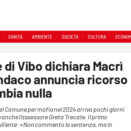
SANITÀ
AMBIENTE
SOCIETÀ
CULTURA
ECONOM
e di Vibo dichiara Macrì
sindaco annuncia ricorso
mbia nulla
el Comune per mafia nel 2024 arriva pochi giorni
e anche l’assessore Greta Trecate. Il primo
ull’ente: «Non commento la sentenza, ma in