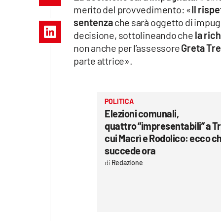
Apple
merito del provvedimento: «
Il risp
sentenza
che sarà oggetto di impug
decisione, sottolineando che
la ric
non anche per l’assessore
Greta Tr
Vai
parte attrice».
POLITICA
Elezioni comunali,
quattro “impresentabili” a T
cui Macrì e Rodolico: ecco c
succede ora
Redazione