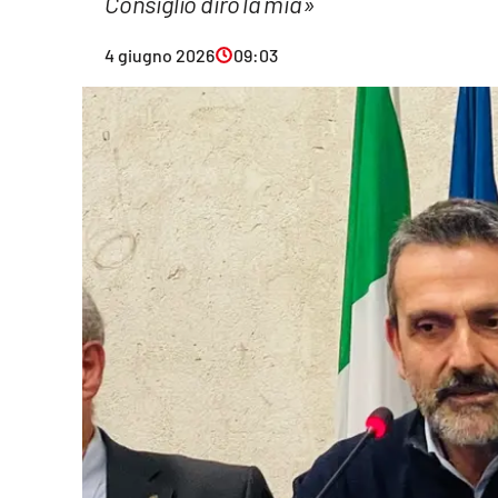
Consiglio dirò la mia»
Eventi
4 giugno 2026
09:03
Sport
Streaming
LaC TV
Lac Network
LaC OnAir
LaC
Network
lacplay.it
lactv.it