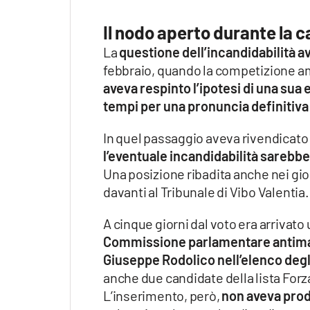
Il nodo aperto durante la 
La
questione dell’incandidabilità 
febbraio, quando la competizione am
aveva respinto l’ipotesi di una sua
tempi per una pronuncia definitiva 
In quel passaggio aveva rivendicato
l’eventuale incandidabilità sarebbe
Una posizione ribadita anche nei gi
davanti al Tribunale di Vibo Valentia.
A cinque giorni dal voto era arrivato
Commissione parlamentare antimafia
Giuseppe Rodolico nell’elenco degl
anche due candidate della lista For
L’inserimento, però,
non aveva prodo