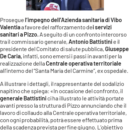
LACITYMAG.IT
Prosegue
l’impegno dell’Azienda sanitaria di Vibo
ILREGGINO.IT
Valentia
a favore del rafforzamento de
i servizi
COSENZACHANNEL.IT
sanitari a Pizzo.
A seguito di un confronto intercorso
tra il commissario generale,
Antonio Battistini
e il
ILVIBONESE.IT
presidente del Comitato di salute pubblica,
Giuseppe
De Caria,
infatti, sono emersi i passi in avanti per la
CATANZAROCHANNEL.IT
realizzazione della
Centrale operativa territoriale
LACAPITALENEWS.IT
all’interno del “Santa Maria del Carmine”, ex ospedale.
A illustrare i dettagli, il rappresentante del sodalizio
App
napitino che spiega: «In occasione del confronto, il
ANDROID
generale Battistini
ci ha illustrato le attività portate
avanti presso la struttura di Pizzo annunciando che il
APPLE
lavoro di collaudo alla Centrale operativa territoriale,
con ogni probabilità, potrà essere effettuato prima
della scadenza prevista per fine giugno. L’obiettivo