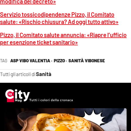
modifica del decreto»
Servizio tossicodipendenze Pizzo, il Comitato
salute: «Rischio chiusura? Ad oggi tutto attivo»
Pizzo, il Comitato salute annuncia: «Riapre l’ufficio
per esenzione ticket sanitario»
TAG
ASP VIBO VALENTIA ·
PIZZO ·
SANITÀ VIBONESE
Sanità
Tutti gli articoli di