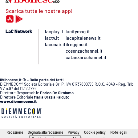
Scarica tutte le nostre app!
LaC Network
lacplay.it
lacitymag.it
lactv.it
lacapitalenews.it
laconair.it
ilreggino.it
cosenzachannel.it
catanzarochannel.it
ilVibonese.it © – Dalla parte dei fatti
DIEMMECOM® Società Editoriale Srl P. IVA 01737800795 R.O.C. 4049 – Reg. Trib
VV n.97 del 11.12.1996
Direttore Responsabile
Enrico De Girolamo
Direttore Editoriale
Maria Grazia Falduto
www.diemmecom.it
Redazione
Segnala alla redazione
Privacy
Cookie policy
Note legali