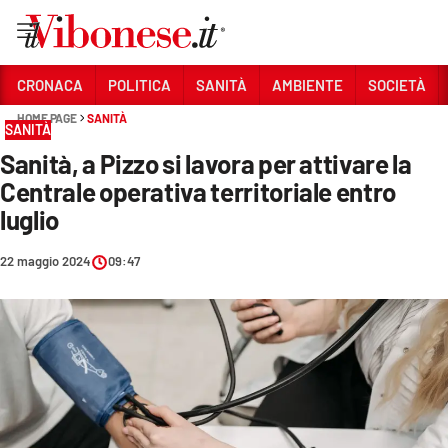
Vai
CRONACA
POLITICA
SANITÀ
AMBIENTE
SOCIETÀ
HOME PAGE
SANITÀ
Sezioni
SANITÀ
Sanità, a Pizzo si lavora per attivare la
CRONACA
Centrale operativa territoriale entro
POLITICA
luglio
SANITÀ
22 maggio 2024
09:47
AMBIENTE
SOCIETÀ
CULTURA
ECONOMIA E LAVORO