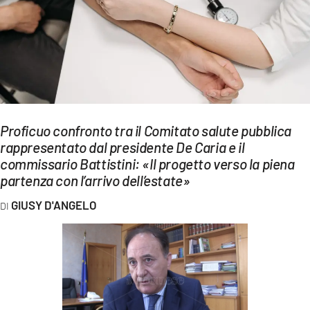
EVENTI
SPORT
Streaming
LAC TV
Proficuo confronto tra il Comitato salute pubblica
LAC NETWORK
rappresentato dal presidente De Caria e il
commissario Battistini: «Il progetto verso la piena
LAC ONAIR
partenza con l’arrivo dell’estate»
LaC
GIUSY D'ANGELO
Network
LACPLAY.IT
LACTV.IT
LACONAIR.IT