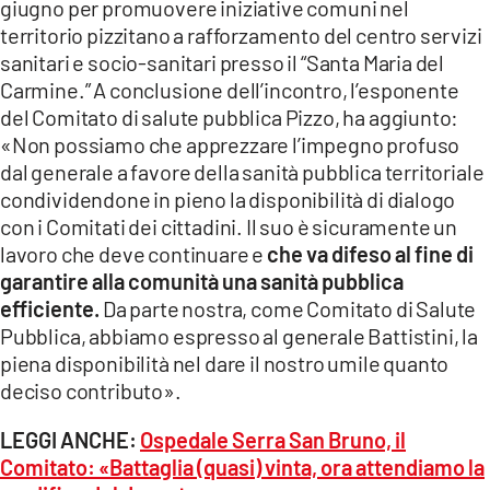
giugno per promuovere iniziative comuni nel
territorio pizzitano a rafforzamento del centro servizi
sanitari e socio-sanitari presso il “Santa Maria del
Carmine.” A conclusione dell’incontro, l’esponente
del Comitato di salute pubblica Pizzo, ha aggiunto:
«Non possiamo che apprezzare l’impegno profuso
dal generale a favore della sanità pubblica territoriale
condividendone in pieno la disponibilità di dialogo
con i Comitati dei cittadini. Il suo è sicuramente un
lavoro che deve continuare e
che va difeso al fine di
garantire alla comunità una sanità pubblica
efficiente.
Da parte nostra, come Comitato di Salute
Pubblica, abbiamo espresso al generale Battistini, la
piena disponibilità nel dare il nostro umile quanto
deciso contributo».
LEGGI ANCHE:
Ospedale Serra San Bruno, il
Comitato: «Battaglia (quasi) vinta, ora attendiamo la