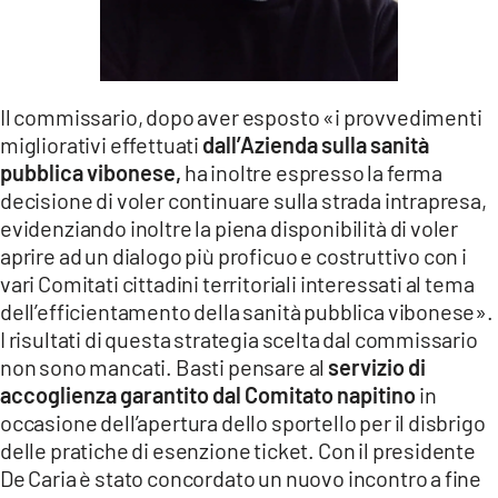
Il commissario, dopo aver esposto «i provvedimenti
migliorativi effettuati
dall’Azienda sulla sanità
pubblica vibonese,
ha inoltre espresso la ferma
decisione di voler continuare sulla strada intrapresa,
evidenziando inoltre la piena disponibilità di voler
aprire ad un dialogo più proficuo e costruttivo con i
vari Comitati cittadini territoriali interessati al tema
dell’efficientamento della sanità pubblica vibonese».
I risultati di questa strategia scelta dal commissario
non sono mancati. Basti pensare al
servizio di
accoglienza garantito dal Comitato napitino
in
occasione dell’apertura dello sportello per il disbrigo
delle pratiche di esenzione ticket. Con il presidente
De Caria è stato concordato un nuovo incontro a fine