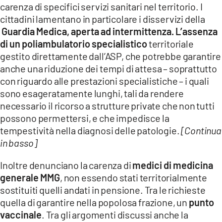
carenza di specifici servizi sanitari nel territorio. I
LACITYMAG.IT
cittadini lamentano in particolare i disservizi della
Guardia Medica, aperta ad intermittenza. L’assenza
ILREGGINO.IT
di un poliambulatorio specialistico
territoriale
gestito direttamente dall’ASP, che potrebbe garantire
COSENZACHANNEL.IT
anche una riduzione dei tempi di attesa – soprattutto
ILVIBONESE.IT
con riguardo alle prestazioni specialistiche – i quali
sono esageratamente lunghi, tali da rendere
CATANZAROCHANNEL.IT
necessario il ricorso a strutture private che non tutti
possono permettersi, e che impedisce la
LACAPITALENEWS.IT
tempestività nella diagnosi delle patologie.
[Continua
in basso]
App
Inoltre denunciano la carenza di
medici di medicina
ANDROID
generale MMG
, non essendo stati territorialmente
APPLE
sostituiti quelli andati in pensione. Tra le richieste
quella di garantire nella popolosa frazione, un
punto
vaccinale
. Tra gli argomenti discussi anche la