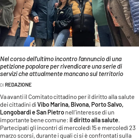
EVENTI
SPORT
Streaming
LAC TV
Nel corso dell'ultimo incontro l'annuncio di una
LAC NETWORK
petizione popolare per rivendicare una serie di
servizi che attualmente mancano sul territorio
LAC ONAIR
REDAZIONE
LaC
Va avanti il Comitato cittadino per il diritto alla salute
Network
dei cittadini di
Vibo Marina, Bivona, Porto Salvo,
LACPLAY.IT
Longobardi e San Pietro
nell’interesse di un
importante bene comune:
il diritto alla salute
.
LACTV.IT
Partecipati gli incontri di mercoledì 15 e mercoledì 23
LACONAIR.IT
marzo scorsi, durante i quali ci si è confrontati sulla