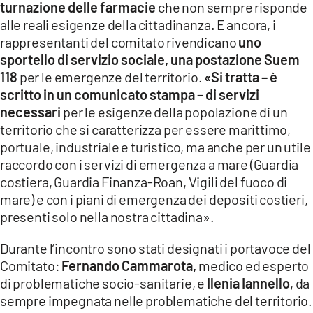
turnazione delle farmacie
che non sempre risponde
alle reali esigenze della cittadinanza
.
E ancora, i
rappresentanti del comitato rivendicano
uno
sportello di servizio sociale, una postazione Suem
118
per le emergenze del territorio.
«Si tratta – è
scritto in un comunicato stampa – di servizi
necessari
per le esigenze della popolazione di un
territorio che si caratterizza per essere marittimo,
portuale, industriale e turistico, ma anche per un utile
raccordo con i servizi di emergenza a mare (Guardia
costiera, Guardia Finanza-Roan, Vigili del fuoco di
mare) e con i piani di emergenza dei depositi costieri,
presenti solo nella nostra cittadina».
Durante l’incontro sono stati designati i portavoce del
Comitato:
Fernando Cammarota,
medico ed esperto
di problematiche socio-sanitarie, e
Ilenia Iannello
, da
sempre impegnata nelle problematiche del territorio.