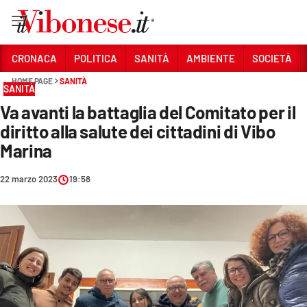
Vai
CRONACA
POLITICA
SANITÀ
AMBIENTE
SOCIETÀ
HOME PAGE
SANITÀ
Sezioni
SANITÀ
Va avanti la battaglia del Comitato per il
CRONACA
diritto alla salute dei cittadini di Vibo
POLITICA
Marina
SANITÀ
22 marzo 2023
19:58
AMBIENTE
SOCIETÀ
CULTURA
ECONOMIA E LAVORO