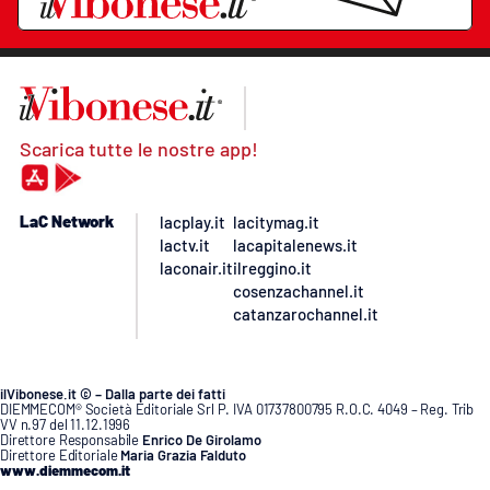
Scarica tutte le nostre app!
LaC Network
lacplay.it
lacitymag.it
lactv.it
lacapitalenews.it
laconair.it
ilreggino.it
cosenzachannel.it
catanzarochannel.it
ilVibonese.it © – Dalla parte dei fatti
DIEMMECOM® Società Editoriale Srl P. IVA 01737800795 R.O.C. 4049 – Reg. Trib
VV n.97 del 11.12.1996
Direttore Responsabile
Enrico De Girolamo
Direttore Editoriale
Maria Grazia Falduto
www.diemmecom.it